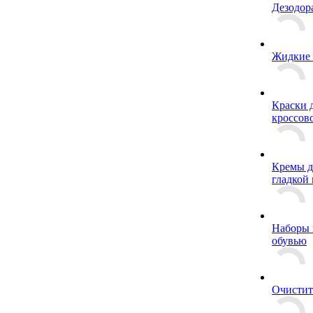
Дезодор
Жидкие
Краски 
кроссов
Кремы д
гладкой
Наборы 
обувью
Очистит