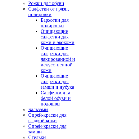
Рожки для обуви
Салфетки от грязи,
полировки
Бархотки для
полировки
Очищающие
салфетки для
кожи и экокожи
Очищающие
салфетки для
лакированной и
искусственной
кожи
Очищающие
салфетки для
замши и нубука
Салфетки для
белой обуви и
подошвы
Бальзамы
Спрей-краски для
гладкой кожи
Спрей-краски для
замши
Стельки