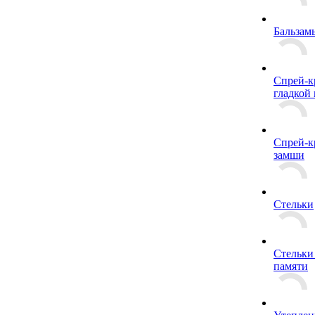
Бальзам
Спрей-к
гладкой
Спрей-к
замши
Стельки
Стельки
памяти