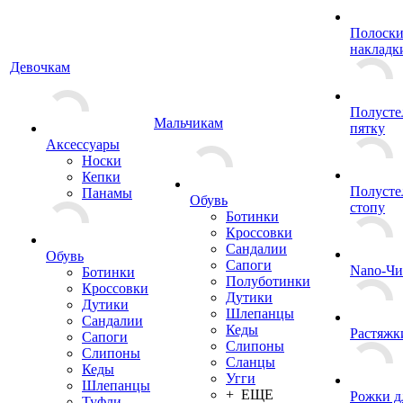
Полоски
накладк
Девочкам
Полусте
Мальчикам
пятку
Аксессуары
Носки
Кепки
Полусте
Панамы
Обувь
стопу
Ботинки
Кроссовки
Сандалии
Обувь
Сапоги
Nano-Чи
Ботинки
Полуботинки
Кроссовки
Дутики
Дутики
Шлепанцы
Сандалии
Кеды
Растяжк
Сапоги
Слипоны
Слипоны
Сланцы
Кеды
Угги
Шлепанцы
+ ЕЩЕ
Рожки д
Туфли