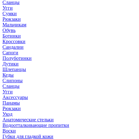
Сланцы
Угги
Сумки
Рюкзаки
Мальчикам
Обувь
Ботинки
Кроссовки
Сандалии
Сапоги
Полуботинки
Дутики
Шлепанцы
Кеды
Слипоны
Сланцы
Угги
Аксессуары
Панамы
Рюкзаки
Уход
Анатомические стельки
Водоотталкивающие пропитки
Воски
Губки для гладкой кожи