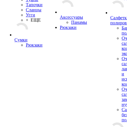
Тапочки
Сланцы
Угги
Аксессуары
Салфетки
+ ЕЩЕ
Панамы
полиров
Рюкзаки
Ба
по
О
Сумки
са
Рюкзаки
ко
эк
О
са
ла
и
ис
ко
О
са
за
ну
Са
бе
по