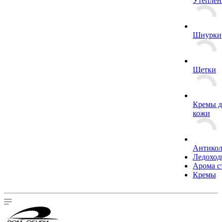
Утеплен
Шнурки
Щетки
Кремы д
кожи
Антико
Ледохо
Арома с
Кремы