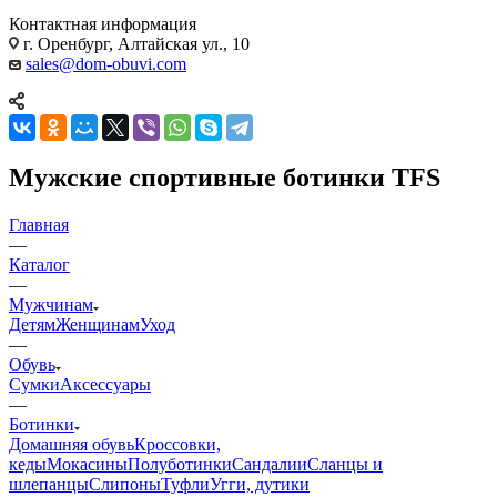
sales@dom-obuvi.com
Мужские спортивные ботинки TFS
Главная
—
Каталог
—
Мужчинам
Детям
Женщинам
Уход
—
Обувь
Сумки
Аксессуары
—
Ботинки
Домашняя обувь
Кроссовки,
кеды
Мокасины
Полуботинки
Сандалии
Сланцы и
шлепанцы
Слипоны
Туфли
Угги, дутики
—
Спортивные ботинки
Низкие ботинки
Высокие ботинки
Челси