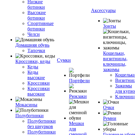
Низкие
ботинки
Аксессуары
Высокие
ботинки
Спортивные
Зонты
ботинки
Челси
Домашняя обувь
Тапочки
Кошельки,
визитницы,
Сумки
Кроссовки, кеды
ключницы,
Кеды
зажимы
Кеды
Кошельк
высокие
Визитни
Портфели
Кроссовки
Зажимы
Кроссовки
для купю
высокие
Рюкзаки
Ключни
Мокасины
Очки
Полуботинки
Ремни
Полуботинки
Мешки
без шнурков
для
Полуботинки
сменной
Головные убор