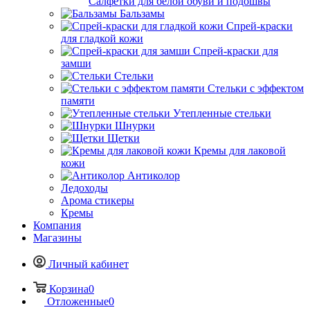
Салфетки для белой обуви и подошвы
Бальзамы
Спрей-краски
для гладкой кожи
Спрей-краски для замши
Стельки
Стельки с эффектом памяти
Утепленные стельки
Шнурки
Щетки
Кремы для лаковой кожи
Антиколор
Ледоходы
Арома стикеры
Кремы
Компания
Магазины
Личный кабинет
Корзина
0
Отложенные
0
Контактная информация
г. Оренбург, Алтайская ул., 10