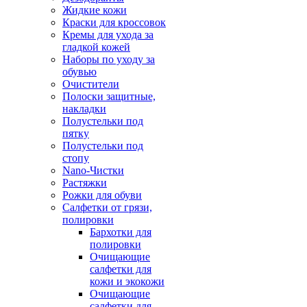
Жидкие кожи
Краски для кроссовок
Кремы для ухода за
гладкой кожей
Наборы по уходу за
обувью
Очистители
Полоски защитные,
накладки
Полустельки под
пятку
Полустельки под
стопу
Nano-Чистки
Растяжки
Рожки для обуви
Салфетки от грязи,
полировки
Бархотки для
полировки
Очищающие
салфетки для
кожи и экокожи
Очищающие
салфетки для