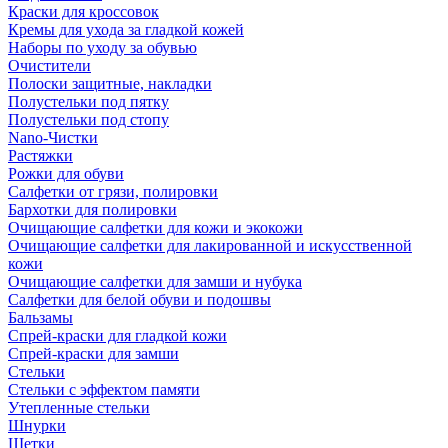
Краски для кроссовок
Кремы для ухода за гладкой кожей
Наборы по уходу за обувью
Очистители
Полоски защитные, накладки
Полустельки под пятку
Полустельки под стопу
Nano-Чистки
Растяжки
Рожки для обуви
Салфетки от грязи, полировки
Бархотки для полировки
Очищающие салфетки для кожи и экокожи
Очищающие салфетки для лакированной и искусственной
кожи
Очищающие салфетки для замши и нубука
Салфетки для белой обуви и подошвы
Бальзамы
Спрей-краски для гладкой кожи
Спрей-краски для замши
Стельки
Стельки с эффектом памяти
Утепленные стельки
Шнурки
Щетки