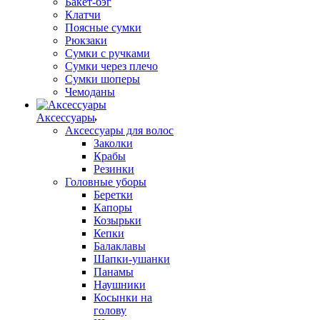
Бакет-бэг
Клатчи
Поясные сумки
Рюкзаки
Сумки с ручками
Сумки через плечо
Сумки шоперы
Чемоданы
Аксессуары
Аксессуары для волос
Заколки
Крабы
Резинки
Головные уборы
Беретки
Капоры
Козырьки
Кепки
Балаклавы
Шапки-ушанки
Панамы
Наушники
Косынки на
голову