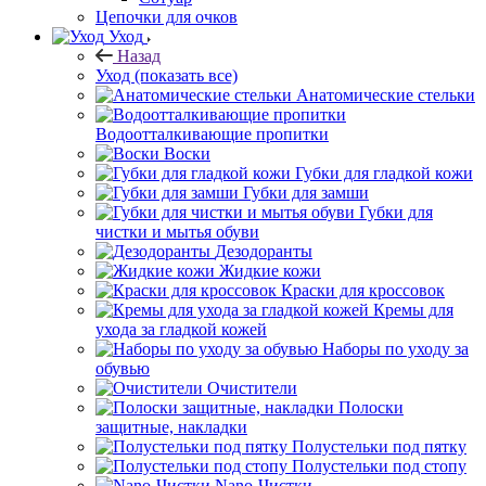
Цепочки для очков
Уход
Назад
Уход
(показать все)
Анатомические стельки
Водоотталкивающие пропитки
Воски
Губки для гладкой кожи
Губки для замши
Губки для
чистки и мытья обуви
Дезодоранты
Жидкие кожи
Краски для кроссовок
Кремы для
ухода за гладкой кожей
Наборы по уходу за
обувью
Очистители
Полоски
защитные, накладки
Полустельки под пятку
Полустельки под стопу
Nano-Чистки