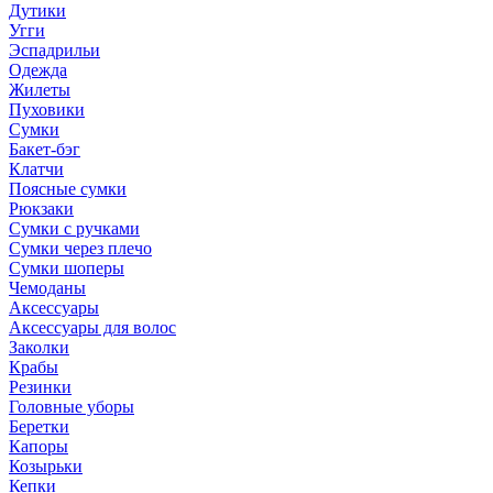
Дутики
Угги
Эспадрильи
Одежда
Жилеты
Пуховики
Сумки
Бакет-бэг
Клатчи
Поясные сумки
Рюкзаки
Сумки с ручками
Сумки через плечо
Сумки шоперы
Чемоданы
Аксессуары
Аксессуары для волос
Заколки
Крабы
Резинки
Головные уборы
Беретки
Капоры
Козырьки
Кепки