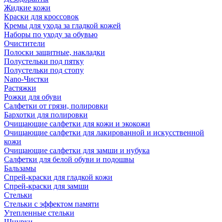
Жидкие кожи
Краски для кроссовок
Кремы для ухода за гладкой кожей
Наборы по уходу за обувью
Очистители
Полоски защитные, накладки
Полустельки под пятку
Полустельки под стопу
Nano-Чистки
Растяжки
Рожки для обуви
Салфетки от грязи, полировки
Бархотки для полировки
Очищающие салфетки для кожи и экокожи
Очищающие салфетки для лакированной и искусственной
кожи
Очищающие салфетки для замши и нубука
Салфетки для белой обуви и подошвы
Бальзамы
Спрей-краски для гладкой кожи
Спрей-краски для замши
Стельки
Стельки с эффектом памяти
Утепленные стельки
Шнурки