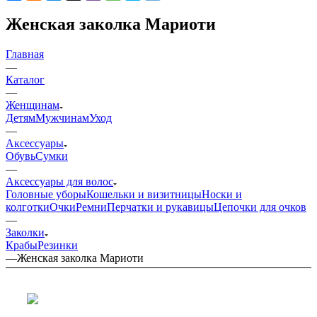
Женская заколка Мариоти
Главная
—
Каталог
—
Женщинам
Детям
Мужчинам
Уход
—
Аксессуары
Обувь
Сумки
—
Аксессуары для волос
Головные уборы
Кошельки и визитницы
Носки и
колготки
Очки
Ремни
Перчатки и рукавицы
Цепочки для очков
—
Заколки
Крабы
Резинки
—
Женская заколка Мариоти