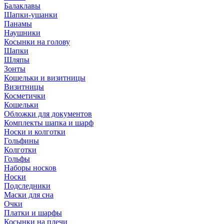
Балаклавы
Шапки-ушанки
Панамы
Наушники
Косынки на голову
Шапки
Шляпы
Зонты
Кошельки и визитницы
Визитницы
Косметички
Кошельки
Обложки для документов
Комплекты шапка и шарф
Носки и колготки
Гольфины
Колготки
Гольфы
Наборы носков
Носки
Подследники
Маски для сна
Очки
Платки и шарфы
Косынки на плечи