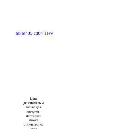
Цена
действительна
только для
интернет-
магазина и
может
отличаться от
цен в