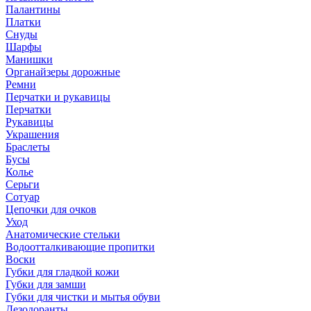
Палантины
Платки
Снуды
Шарфы
Манишки
Органайзеры дорожные
Ремни
Перчатки и рукавицы
Перчатки
Рукавицы
Украшения
Браслеты
Бусы
Колье
Серьги
Сотуар
Цепочки для очков
Уход
Анатомические стельки
Водоотталкивающие пропитки
Воски
Губки для гладкой кожи
Губки для замши
Губки для чистки и мытья обуви
Дезодоранты