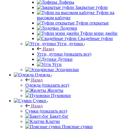
Лоферы
Закрытые туфли
Туфли на
высоком каблуке
Туфли открытые
Лодочки
Туфли мэри джейн
Свадебные туфли
Угги, дутики
Назад
Угги, дутики
(показать все)
Дутики
Угги
Эспадрильи
Одежда
Назад
Одежда
(показать все)
Жилеты
Пуховики
Сумки
Назад
Сумки
(показать все)
Бакет-бэг
Клатчи
Поясные сумки