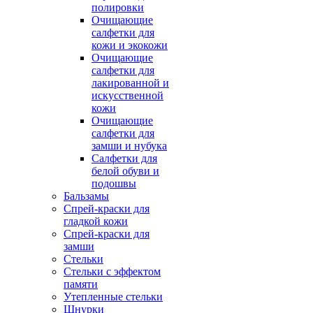
полировки
Очищающие
салфетки для
кожи и экокожи
Очищающие
салфетки для
лакированной и
искусственной
кожи
Очищающие
салфетки для
замши и нубука
Салфетки для
белой обуви и
подошвы
Бальзамы
Спрей-краски для
гладкой кожи
Спрей-краски для
замши
Стельки
Стельки с эффектом
памяти
Утепленные стельки
Шнурки