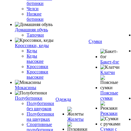
ботинки
Челси
Низкие
ботинки
Домашняя обувь
Тапочки
Сумки
Кроссовки, кеды
Кеды
Кеды
высокие
Бакет-бэг
Кроссовки
Кроссовки
Клатчи
высокие
Мокасины
Поясные
Полуботинки
сумки
Одежда
Полуботинки
без шнурков
Рюкзаки
Полуботинки
на шнурках
Жилеты
Спортивные
Сумки с
полуботинки