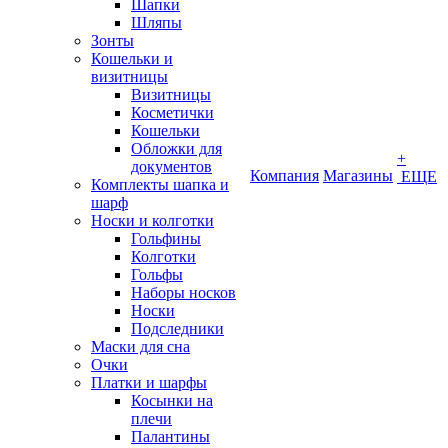
Шапки
Шляпы
Зонты
Кошельки и
визитницы
Визитницы
Косметички
Кошельки
Обложки для
+
документов
Компания
Магазины
ЕЩЕ
Комплекты шапка и
шарф
Носки и колготки
Гольфины
Колготки
Гольфы
Наборы носков
Носки
Подследники
Маски для сна
Очки
Платки и шарфы
Косынки на
плечи
Палантины