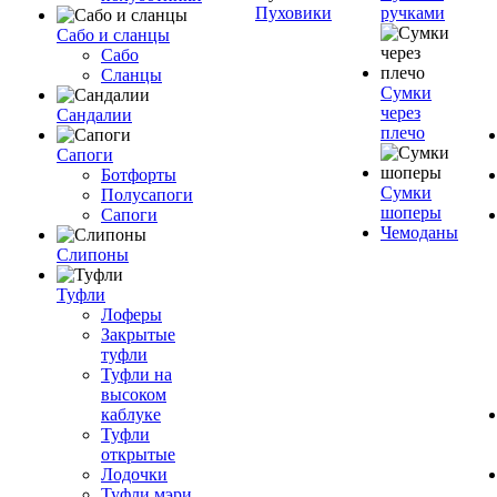
Пуховики
ручками
Сабо и сланцы
Сабо
Сланцы
Сумки
через
Сандалии
плечо
Сапоги
Ботфорты
Сумки
Полусапоги
шоперы
Сапоги
Чемоданы
Слипоны
Туфли
Лоферы
Закрытые
туфли
Туфли на
высоком
каблуке
Туфли
открытые
Лодочки
Туфли мэри