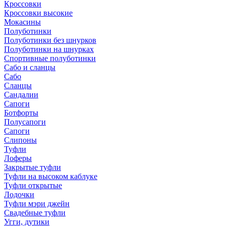
Кроссовки
Кроссовки высокие
Мокасины
Полуботинки
Полуботинки без шнурков
Полуботинки на шнурках
Спортивные полуботинки
Сабо и сланцы
Сабо
Сланцы
Сандалии
Сапоги
Ботфорты
Полусапоги
Сапоги
Слипоны
Туфли
Лоферы
Закрытые туфли
Туфли на высоком каблуке
Туфли открытые
Лодочки
Туфли мэри джейн
Свадебные туфли
Угги, дутики