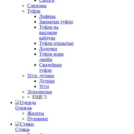
Сапоги
Слипоны
Туфли
Лоферы
Закрытые туфли
Туфли на
высоком
каблуке
Туфли открытые
Лодочки
Туфли мэри
джейн
Свадебные
туфли
Угги, дутики
Дутики
Угги
Эспадрильи
+ ЕЩЕ 5
Одежда
Жилеты
Пуховики
Сумки