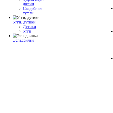
джейн
Свадебные
туфли
Угги, дутики
Дутики
Угги
Эспадрильи