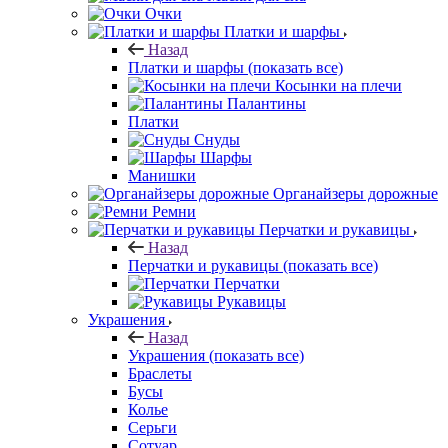
Очки
Платки и шарфы
Назад
Платки и шарфы
(показать все)
Косынки на плечи
Палантины
Платки
Снуды
Шарфы
Манишки
Органайзеры дорожные
Ремни
Перчатки и рукавицы
Назад
Перчатки и рукавицы
(показать все)
Перчатки
Рукавицы
Украшения
Назад
Украшения
(показать все)
Браслеты
Бусы
Колье
Серьги
Сотуар