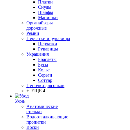
Платки
Снуды
Шарфы
Манишки
Органайзеры
дорожные
Ремни
Перчатки и рукавицы
Перчатки
Рукавицы
Украшения
Браслеты
Бусы
Колье
Серьги
Сотуар
Цепочки для очков
+ ЕЩЕ 4
Уход
Анатомические
стельки
Водоотталкивающие
пропитки
Воски