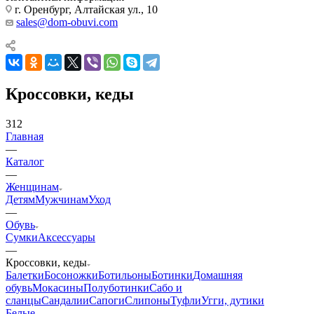
г. Оренбург, Алтайская ул., 10
sales@dom-obuvi.com
Кроссовки, кеды
312
Главная
—
Каталог
—
Женщинам
Детям
Мужчинам
Уход
—
Обувь
Сумки
Аксессуары
—
Кроссовки, кеды
Балетки
Босоножки
Ботильоны
Ботинки
Домашняя
обувь
Мокасины
Полуботинки
Сабо и
сланцы
Сандалии
Сапоги
Слипоны
Туфли
Угги, дутики
Белые