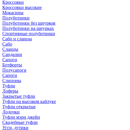
Кроссовки
Кроссовки высокие
Мокасины
Полуботинки
Полуботинки без шнурков
Полуботинки на шнурках
Спортивные полуботинки
Сабо и сланцы
Сабо
Сланцы
Сандалии
Сапоги
Ботфорты
Полусапоги
Сапоги
Слипоны
Туфли
Лоферы
Закрытые туфли
Туфли на высоком каблуке
Туфли открытые
Лодочки
Туфли мэри джейн
Свадебные туфли
Угги, дутики