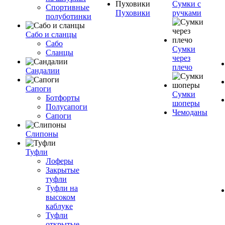
Сумки с
Спортивные
Пуховики
ручками
полуботинки
Сабо и сланцы
Сабо
Сумки
Сланцы
через
плечо
Сандалии
Сапоги
Сумки
Ботфорты
шоперы
Полусапоги
Чемоданы
Сапоги
Слипоны
Туфли
Лоферы
Закрытые
туфли
Туфли на
высоком
каблуке
Туфли
открытые