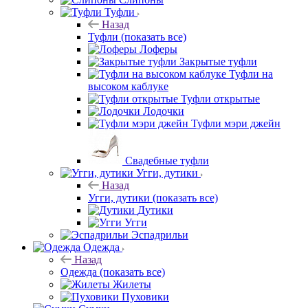
Туфли
Назад
Туфли
(показать все)
Лоферы
Закрытые туфли
Туфли на
высоком каблуке
Туфли открытые
Лодочки
Туфли мэри джейн
Свадебные туфли
Угги, дутики
Назад
Угги, дутики
(показать все)
Дутики
Угги
Эспадрильи
Одежда
Назад
Одежда
(показать все)
Жилеты
Пуховики