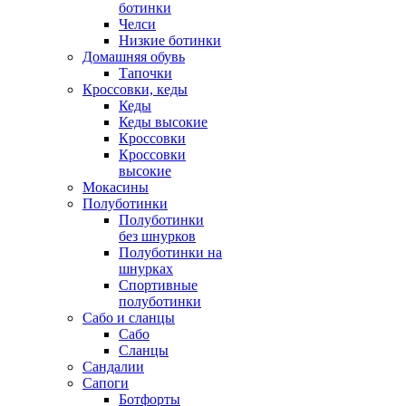
ботинки
Челси
Низкие ботинки
Домашняя обувь
Тапочки
Кроссовки, кеды
Кеды
Кеды высокие
Кроссовки
Кроссовки
высокие
Мокасины
Полуботинки
Полуботинки
без шнурков
Полуботинки на
шнурках
Спортивные
полуботинки
Сабо и сланцы
Сабо
Сланцы
Сандалии
Сапоги
Ботфорты