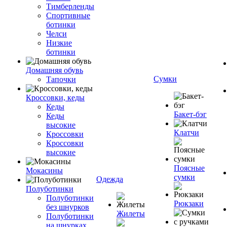
Тимберленды
Спортивные
ботинки
Челси
Низкие
ботинки
Домашняя обувь
Сумки
Тапочки
Кроссовки, кеды
Кеды
Бакет-бэг
Кеды
высокие
Клатчи
Кроссовки
Кроссовки
высокие
Поясные
Мокасины
сумки
Одежда
Полуботинки
Полуботинки
Рюкзаки
без шнурков
Жилеты
Полуботинки
на шнурках