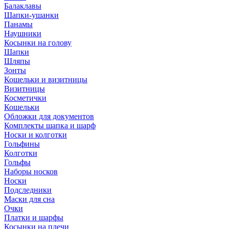
Балаклавы
Шапки-ушанки
Панамы
Наушники
Косынки на голову
Шапки
Шляпы
Зонты
Кошельки и визитницы
Визитницы
Косметички
Кошельки
Обложки для документов
Комплекты шапка и шарф
Носки и колготки
Гольфины
Колготки
Гольфы
Наборы носков
Носки
Подследники
Маски для сна
Очки
Платки и шарфы
Косынки на плечи