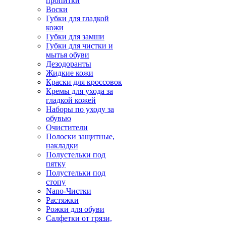
пропитки
Воски
Губки для гладкой
кожи
Губки для замши
Губки для чистки и
мытья обуви
Дезодоранты
Жидкие кожи
Краски для кроссовок
Кремы для ухода за
гладкой кожей
Наборы по уходу за
обувью
Очистители
Полоски защитные,
накладки
Полустельки под
пятку
Полустельки под
стопу
Nano-Чистки
Растяжки
Рожки для обуви
Салфетки от грязи,