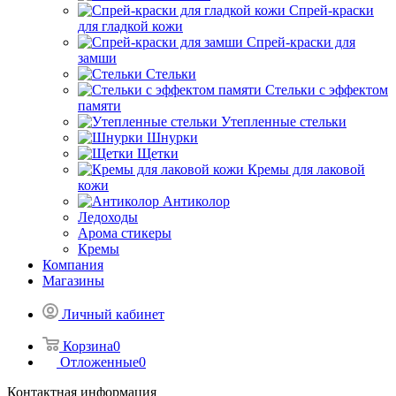
Спрей-краски
для гладкой кожи
Спрей-краски для
замши
Стельки
Стельки с эффектом
памяти
Утепленные стельки
Шнурки
Щетки
Кремы для лаковой
кожи
Антиколор
Ледоходы
Арома стикеры
Кремы
Компания
Магазины
Личный кабинет
Корзина
0
Отложенные
0
Контактная информация