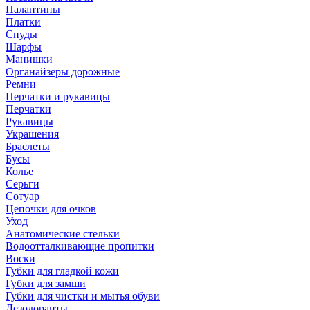
Палантины
Платки
Снуды
Шарфы
Манишки
Органайзеры дорожные
Ремни
Перчатки и рукавицы
Перчатки
Рукавицы
Украшения
Браслеты
Бусы
Колье
Серьги
Сотуар
Цепочки для очков
Уход
Анатомические стельки
Водоотталкивающие пропитки
Воски
Губки для гладкой кожи
Губки для замши
Губки для чистки и мытья обуви
Дезодоранты