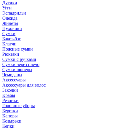
Дутики
Угги
Эспадрильи
Одежда
Жилеты
Пуховики
Сумки
Бакет-бэг
Клатчи
Поясные сумки
Рюкзаки
Сумки с ручками
Сумки через плечо
Сумки шоперы
Чемоданы
Аксессуары
Аксессуары для волос
Заколки
Крабы
Резинки
Головные уборы
Беретки
Капоры
Козырьки
Кепки