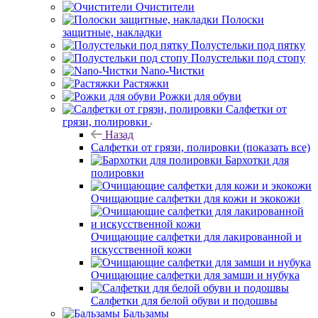
Очистители
Полоски
защитные, накладки
Полустельки под пятку
Полустельки под стопу
Nano-Чистки
Растяжки
Рожки для обуви
Салфетки от
грязи, полировки
Назад
Салфетки от грязи, полировки
(показать все)
Бархотки для
полировки
Очищающие салфетки для кожи и экокожи
Очищающие салфетки для лакированной и
искусственной кожи
Очищающие салфетки для замши и нубука
Салфетки для белой обуви и подошвы
Бальзамы