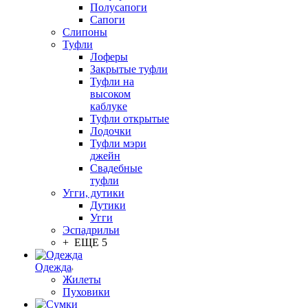
Полусапоги
Сапоги
Слипоны
Туфли
Лоферы
Закрытые туфли
Туфли на
высоком
каблуке
Туфли открытые
Лодочки
Туфли мэри
джейн
Свадебные
туфли
Угги, дутики
Дутики
Угги
Эспадрильи
+ ЕЩЕ 5
Одежда
Жилеты
Пуховики