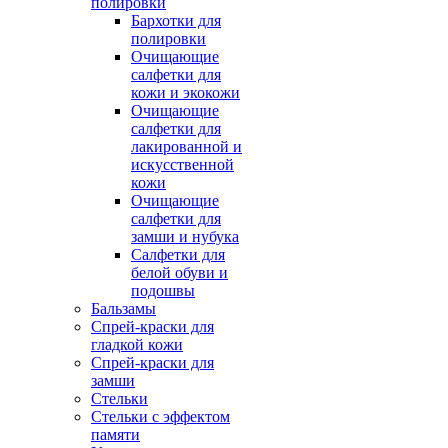
полировки
Бархотки для
полировки
Очищающие
салфетки для
кожи и экокожи
Очищающие
салфетки для
лакированной и
искусственной
кожи
Очищающие
салфетки для
замши и нубука
Салфетки для
белой обуви и
подошвы
Бальзамы
Спрей-краски для
гладкой кожи
Спрей-краски для
замши
Стельки
Стельки с эффектом
памяти