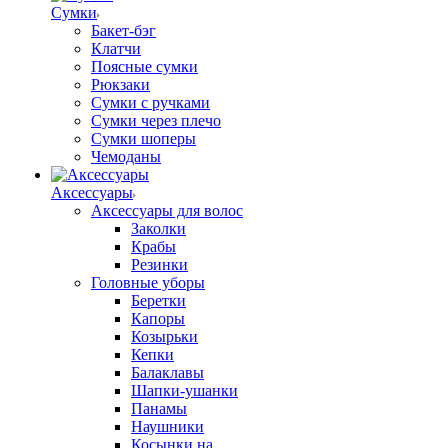
Сумки
Бакет-бэг
Клатчи
Поясные сумки
Рюкзаки
Сумки с ручками
Сумки через плечо
Сумки шоперы
Чемоданы
Аксессуары
Аксессуары для волос
Заколки
Крабы
Резинки
Головные уборы
Беретки
Капоры
Козырьки
Кепки
Балаклавы
Шапки-ушанки
Панамы
Наушники
Косынки на