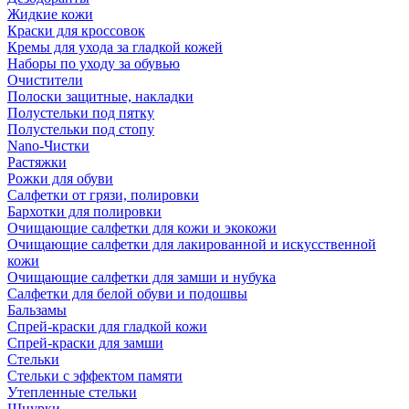
Жидкие кожи
Краски для кроссовок
Кремы для ухода за гладкой кожей
Наборы по уходу за обувью
Очистители
Полоски защитные, накладки
Полустельки под пятку
Полустельки под стопу
Nano-Чистки
Растяжки
Рожки для обуви
Салфетки от грязи, полировки
Бархотки для полировки
Очищающие салфетки для кожи и экокожи
Очищающие салфетки для лакированной и искусственной
кожи
Очищающие салфетки для замши и нубука
Салфетки для белой обуви и подошвы
Бальзамы
Спрей-краски для гладкой кожи
Спрей-краски для замши
Стельки
Стельки с эффектом памяти
Утепленные стельки
Шнурки