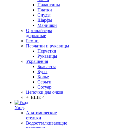
Палантины
Платки
Снуды
Шарфы
Манишки
Органайзеры
дорожные
Ремни
Перчатки и рукавицы
Перчатки
Рукавицы
Украшения
Браслеты
Бусы
Колье
Серьги
Сотуар
Цепочки для очков
+ ЕЩЕ 4
Уход
Анатомические
стельки
Водоотталкивающие