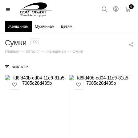
0
Женщинам
Мужчинам
Детям
Сумки
73
—
—
—
Главная
Каталог
Женщинам
Сумки
ФИЛЬТР