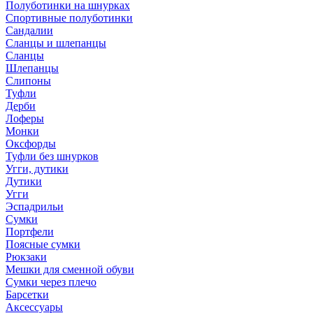
Полуботинки на шнурках
Спортивные полуботинки
Сандалии
Сланцы и шлепанцы
Сланцы
Шлепанцы
Слипоны
Туфли
Дерби
Лоферы
Монки
Оксфорды
Туфли без шнурков
Угги, дутики
Дутики
Угги
Эспадрильи
Сумки
Портфели
Поясные сумки
Рюкзаки
Мешки для сменной обуви
Сумки через плечо
Барсетки
Аксессуары