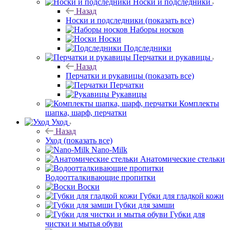
Носки и подследники
Назад
Носки и подследники
(показать все)
Наборы носков
Носки
Подследники
Перчатки и рукавицы
Назад
Перчатки и рукавицы
(показать все)
Перчатки
Рукавицы
Комплекты
шапка, шарф, перчатки
Уход
Назад
Уход
(показать все)
Nano-Milk
Анатомические стельки
Водоотталкивающие пропитки
Воски
Губки для гладкой кожи
Губки для замши
Губки для
чистки и мытья обуви