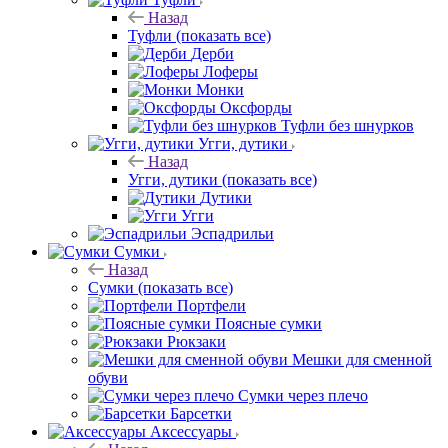
Назад
Туфли
(показать все)
Дерби
Лоферы
Монки
Оксфорды
Туфли без шнурков
Угги, дутики
Назад
Угги, дутики
(показать все)
Дутики
Угги
Эспадрильи
Сумки
Назад
Сумки
(показать все)
Портфели
Поясные сумки
Рюкзаки
Мешки для сменной
обуви
Сумки через плечо
Барсетки
Аксессуары