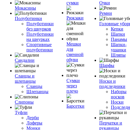
сумки
Очки
Мокасины
Ремни
Рюкзаки
Полуботинки
Полуботинки
Головные убор
без шнурков
Кепки
Полуботинки
Шапки
на шнурках
Панамы
Мешки
Спортивные
Шапки-
для
полуботинки
ушанки
сменной
Шляпы
обуви
Сандалии
Шарфы
Сланцы и
Сумки
шлепанцы
Носки и
через
Сланцы
подследники
плечо
Шлепанцы
Наборы
носков
Слипоны
Носки
Барсетки
Подслед
Туфли
Дерби
Лоферы
Перчатки и
Монки
рукавицы