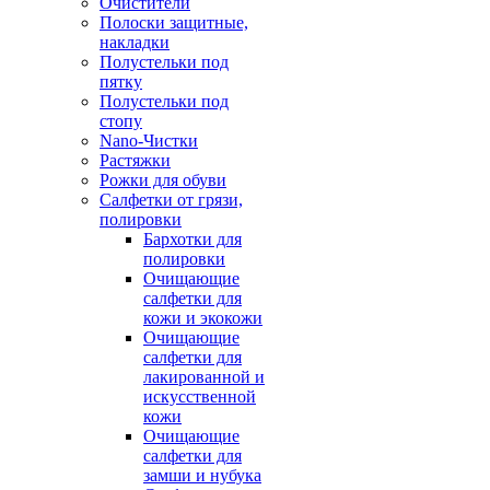
Очистители
Полоски защитные,
накладки
Полустельки под
пятку
Полустельки под
стопу
Nano-Чистки
Растяжки
Рожки для обуви
Салфетки от грязи,
полировки
Бархотки для
полировки
Очищающие
салфетки для
кожи и экокожи
Очищающие
салфетки для
лакированной и
искусственной
кожи
Очищающие
салфетки для
замши и нубука