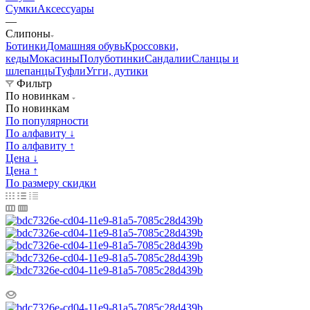
Сумки
Аксессуары
—
Слипоны
Ботинки
Домашняя обувь
Кроссовки,
кеды
Мокасины
Полуботинки
Сандалии
Сланцы и
шлепанцы
Туфли
Угги, дутики
Фильтр
По новинкам
По новинкам
По популярности
По алфавиту ↓
По алфавиту ↑
Цена ↓
Цена ↑
По размеру скидки