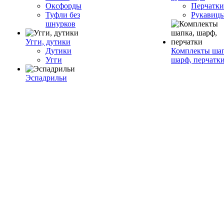
Оксфорды
Перчатки
Туфли без
Рукавиц
шнурков
Угги, дутики
Дутики
Комплекты шап
Угги
шарф, перчатк
Эспадрильи