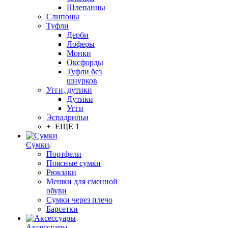
Шлепанцы
Слипоны
Туфли
Дерби
Лоферы
Монки
Оксфорды
Туфли без
шнурков
Угги, дутики
Дутики
Угги
Эспадрильи
+ ЕЩЕ 1
Сумки
Портфели
Поясные сумки
Рюкзаки
Мешки для сменной
обуви
Сумки через плечо
Барсетки
Аксессуары