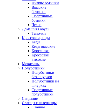
Низкие ботинки
Высокие
ботинки
Спортивные
ботинки
Челси
Домашняя обувь
Тапочки
Кроссовки, кеды
Кеды
Кеды высокие
Кроссовки
Кроссовки
высокие
Мокасины
Полуботинки
Полуботинки
без шнурков
Полуботинки на
шнурках
Спортивные
полуботинки
Сандалии
Сланцы и шлепанцы
Сланцы