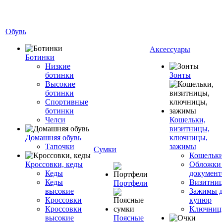
Обувь
Аксессуары
Ботинки
Низкие
ботинки
Зонты
Высокие
ботинки
Спортивные
ботинки
Челси
Кошельки,
визитницы,
Домашняя обувь
ключницы,
Тапочки
зажимы
Сумки
Кошельк
Кроссовки, кеды
Обложки
Кеды
документ
Кеды
Визитни
Портфели
высокие
Зажимы 
Кроссовки
купюр
Кроссовки
Ключни
высокие
Поясные