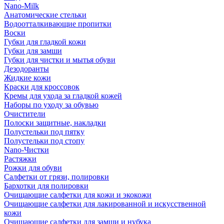
Nano-Milk
Анатомические стельки
Водоотталкивающие пропитки
Воски
Губки для гладкой кожи
Губки для замши
Губки для чистки и мытья обуви
Дезодоранты
Жидкие кожи
Краски для кроссовок
Кремы для ухода за гладкой кожей
Наборы по уходу за обувью
Очистители
Полоски защитные, накладки
Полустельки под пятку
Полустельки под стопу
Nano-Чистки
Растяжки
Рожки для обуви
Салфетки от грязи, полировки
Бархотки для полировки
Очищающие салфетки для кожи и экокожи
Очищающие салфетки для лакированной и искусственной
кожи
Очищающие салфетки для замши и нубука