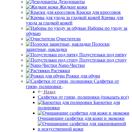
Дезодоранты
Жидкие кожи
Краски для кроссовок
Кремы для
ухода за гладкой кожей
Наборы по уходу за
обувью
Очистители
Полоски
защитные, накладки
Полустельки под пятку
Полустельки под стопу
Nano-Чистки
Растяжки
Рожки для обуви
Салфетки от
грязи, полировки
Назад
Салфетки от грязи, полировки
(показать все)
Бархотки для
полировки
Очищающие салфетки для кожи и экокожи