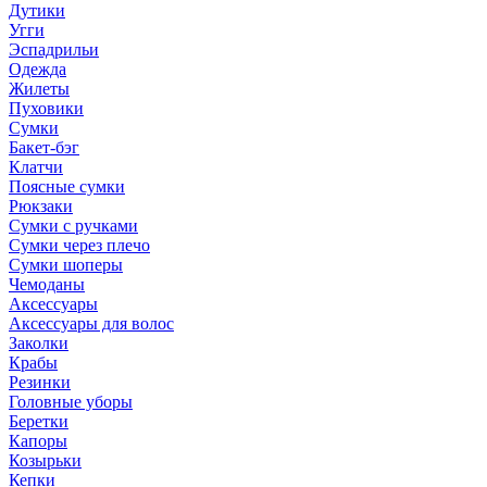
Дутики
Угги
Эспадрильи
Одежда
Жилеты
Пуховики
Сумки
Бакет-бэг
Клатчи
Поясные сумки
Рюкзаки
Сумки с ручками
Сумки через плечо
Сумки шоперы
Чемоданы
Аксессуары
Аксессуары для волос
Заколки
Крабы
Резинки
Головные уборы
Беретки
Капоры
Козырьки
Кепки