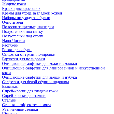
Жидкие кожи
Краски для кроссовок
Кремы для ухода за гладкой кожей
Наборы по уходу за обувью
Очистители
Полоски защитные, накладки
Полустельки под пятку
Полустельки под стопу
Nano-Чистки
Растяжки
Рожки для обуви
Салфетки от грязи, полировки
Бархотки для полировки
Очищающие салфетки для кожи и экокожи
Очищающие салфетки для лакированной и искусственной
кожи
Очищающие салфетки для замши и нубука
Салфетки для белой обуви и подошвы
Бальзамы
Спрей-краски для гладкой кожи
Спрей-краски для замши
Стельки
Стельки с эффектом памяти
Утепленные стельки
Шнурки