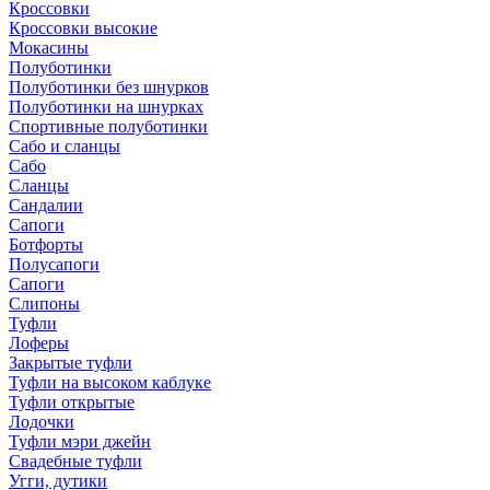
Кроссовки
Кроссовки высокие
Мокасины
Полуботинки
Полуботинки без шнурков
Полуботинки на шнурках
Спортивные полуботинки
Сабо и сланцы
Сабо
Сланцы
Сандалии
Сапоги
Ботфорты
Полусапоги
Сапоги
Слипоны
Туфли
Лоферы
Закрытые туфли
Туфли на высоком каблуке
Туфли открытые
Лодочки
Туфли мэри джейн
Свадебные туфли
Угги, дутики