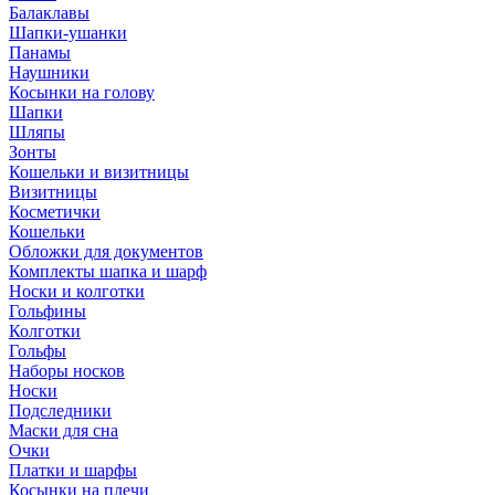
Балаклавы
Шапки-ушанки
Панамы
Наушники
Косынки на голову
Шапки
Шляпы
Зонты
Кошельки и визитницы
Визитницы
Косметички
Кошельки
Обложки для документов
Комплекты шапка и шарф
Носки и колготки
Гольфины
Колготки
Гольфы
Наборы носков
Носки
Подследники
Маски для сна
Очки
Платки и шарфы
Косынки на плечи