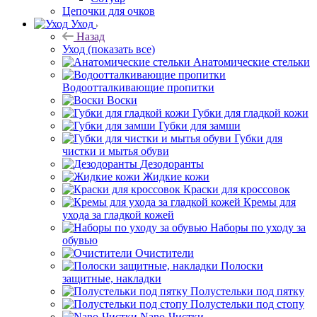
Цепочки для очков
Уход
Назад
Уход
(показать все)
Анатомические стельки
Водоотталкивающие пропитки
Воски
Губки для гладкой кожи
Губки для замши
Губки для
чистки и мытья обуви
Дезодоранты
Жидкие кожи
Краски для кроссовок
Кремы для
ухода за гладкой кожей
Наборы по уходу за
обувью
Очистители
Полоски
защитные, накладки
Полустельки под пятку
Полустельки под стопу
Nano-Чистки