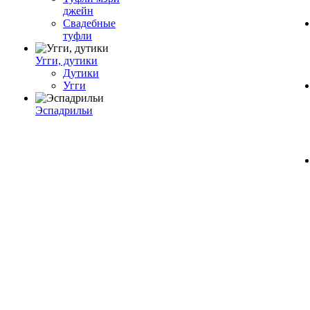
джейн
Свадебные
туфли
Угги, дутики
Дутики
Угги
Эспадрильи