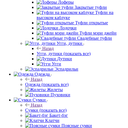
Лоферы
Закрытые туфли
Туфли на
высоком каблуке
Туфли открытые
Лодочки
Туфли мэри джейн
Свадебные туфли
Угги, дутики
Назад
Угги, дутики
(показать все)
Дутики
Угги
Эспадрильи
Одежда
Назад
Одежда
(показать все)
Жилеты
Пуховики
Сумки
Назад
Сумки
(показать все)
Бакет-бэг
Клатчи
Поясные сумки