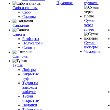
Пуховики
ручками
Сабо и сланцы
Сабо
Сланцы
Сумки
через
Сандалии
плечо
Сапоги
Ботфорты
Сумки
Полусапоги
шоперы
Сапоги
Чемоданы
Слипоны
Туфли
Лоферы
Закрытые
туфли
Туфли на
высоком
каблуке
Туфли
открытые
Лодочки
Туфли мэри