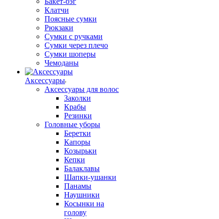
Бакет-бэг
Клатчи
Поясные сумки
Рюкзаки
Сумки с ручками
Сумки через плечо
Сумки шоперы
Чемоданы
Аксессуары
Аксессуары для волос
Заколки
Крабы
Резинки
Головные уборы
Беретки
Капоры
Козырьки
Кепки
Балаклавы
Шапки-ушанки
Панамы
Наушники
Косынки на
голову