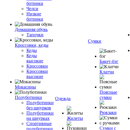
ботинки
Челси
Низкие
ботинки
Домашняя обувь
Тапочки
Сумки
Кроссовки, кеды
Кеды
Кеды
высокие
Бакет-бэг
Кроссовки
Кроссовки
Клатчи
высокие
Мокасины
Поясные
Полуботинки
сумки
Одежда
Полуботинки
без шнурков
Рюкзаки
Полуботинки
на шнурках
Жилеты
Спортивные
Сумки с
полуботинки