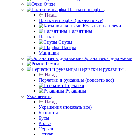
Очки
Платки и шарфы
Назад
Платки и шарфы
(показать все)
Косынки на плечи
Палантины
Платки
Снуды
Шарфы
Манишки
Органайзеры дорожные
Ремни
Перчатки и рукавицы
Назад
Перчатки и рукавицы
(показать все)
Перчатки
Рукавицы
Украшения
Назад
Украшения
(показать все)
Браслеты
Бусы
Колье
Серьги
Сотуар