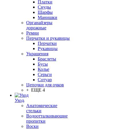
Платки
Снуды
Шарфы
Манишки
Органайзеры
дорожные
Ремни
Перчатки и рукавицы
Перчатки
Рукавицы
Украшения
Браслеты
Бусы
Колье
Серьги
Сотуар
Цепочки для очков
+ ЕЩЕ 4
Уход
Анатомические
стельки
Водоотталкивающие
пропитки
Воски