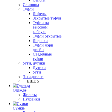
Сапоги
Слипоны
Туфли
Лоферы
Закрытые туфли
Туфли на
высоком
каблуке
Туфли открытые
Лодочки
Туфли мэри
джейн
Свадебные
туфли
Угги, дутики
Дутики
Угги
Эспадрильи
+ ЕЩЕ 5
Одежда
Жилеты
Пуховики
Сумки