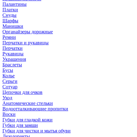
Палантины
Платки
Снуды
Шарфы
Манишки
Органайзеры дорожные
Ремни
Перчатки и рукавицы
Перчатки
Рукавицы
Украшения
Браслеты
Бусы
Колье
Серьги
Сотуар
Цепочки для очков
Уход
Анатомические стельки
Водоотталкивающие пропитки
Воски
Губки для гладкой кожи
Губки для замши
Губки для чистки и мытья обуви
Дезодоранты