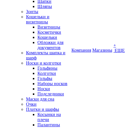
Шапки
Шляпы
Зонты
Кошельки и
визитницы
Визитницы
Косметички
Кошельки
Обложки для
+
документов
Компания
Магазины
ЕЩЕ
Комплекты шапка и
шарф
Носки и колготки
Гольфины
Колготки
Гольфы
Наборы носков
Носки
Подследники
Маски для сна
Очки
Платки и шарфы
Косынки на
плечи
Палантины