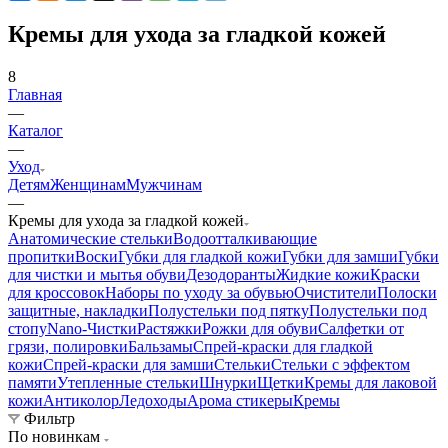
Кремы для ухода за гладкой кожей
8
Главная
—
Каталог
—
Уход
Детям
Женщинам
Мужчинам
—
Кремы для ухода за гладкой кожей
Анатомические стельки
Водоотталкивающие
пропитки
Воски
Губки для гладкой кожи
Губки для замши
Губки
для чистки и мытья обуви
Дезодоранты
Жидкие кожи
Краски
для кроссовок
Наборы по уходу за обувью
Очистители
Полоски
защитные, накладки
Полустельки под пятку
Полустельки под
стопу
Nano-Чистки
Растяжки
Рожки для обуви
Салфетки от
грязи, полировки
Бальзамы
Спрей-краски для гладкой
кожи
Спрей-краски для замши
Стельки
Стельки с эффектом
памяти
Утепленные стельки
Шнурки
Щетки
Кремы для лаковой
кожи
Антиколор
Ледоходы
Арома стикеры
Кремы
Фильтр
По новинкам