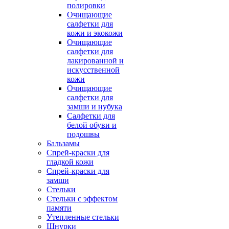
полировки
Очищающие
салфетки для
кожи и экокожи
Очищающие
салфетки для
лакированной и
искусственной
кожи
Очищающие
салфетки для
замши и нубука
Салфетки для
белой обуви и
подошвы
Бальзамы
Спрей-краски для
гладкой кожи
Спрей-краски для
замши
Стельки
Стельки с эффектом
памяти
Утепленные стельки
Шнурки