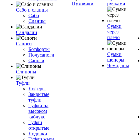
Пуховики
ручками
Сабо и сланцы
Сабо
Сланцы
Сумки
через
Сандалии
плечо
Сапоги
Ботфорты
Сумки
Полусапоги
шоперы
Сапоги
Чемоданы
Слипоны
Туфли
Лоферы
Закрытые
туфли
Туфли на
высоком
каблуке
Туфли
открытые
Лодочки
Туфли мэри