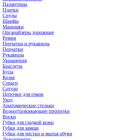
Палантины
Платки
Снуды
Шарфы
Манишки
Органайзеры дорожные
Ремни
Перчатки и рукавицы
Перчатки
Рукавицы
Украшения
Браслеты
Бусы
Колье
Серьги
Сотуар
Цепочки для очков
Уход
Анатомические стельки
Водоотталкивающие пропитки
Воски
Губки для гладкой кожи
Губки для замши
Губки для чистки и мытья обуви
Дезодоранты