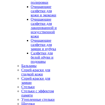
полировки
Очищающие
салфетки для
кожи и экокожи
Очищающие
салфетки для
лакированной и
искусственной
кожи
Очищающие
салфетки для
замши и нубука
Салфетки для
белой обуви и
подошвы
Бальзамы
Спрей-краски для
гладкой кожи
Спрей-краски для
замши
Стельки
Стельки с эффектом
памяти
Утепленные стельки
Шнурки