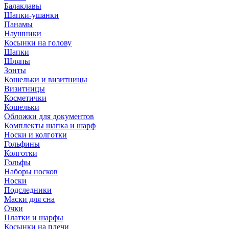
Балаклавы
Шапки-ушанки
Панамы
Наушники
Косынки на голову
Шапки
Шляпы
Зонты
Кошельки и визитницы
Визитницы
Косметички
Кошельки
Обложки для документов
Комплекты шапка и шарф
Носки и колготки
Гольфины
Колготки
Гольфы
Наборы носков
Носки
Подследники
Маски для сна
Очки
Платки и шарфы
Косынки на плечи