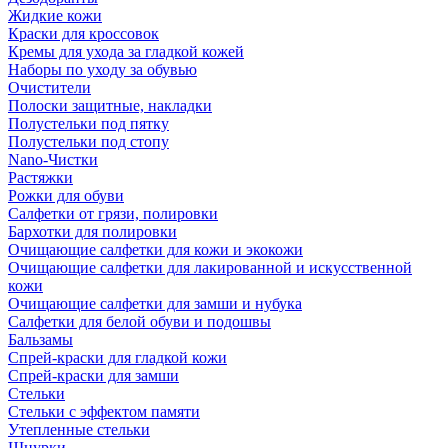
Жидкие кожи
Краски для кроссовок
Кремы для ухода за гладкой кожей
Наборы по уходу за обувью
Очистители
Полоски защитные, накладки
Полустельки под пятку
Полустельки под стопу
Nano-Чистки
Растяжки
Рожки для обуви
Салфетки от грязи, полировки
Бархотки для полировки
Очищающие салфетки для кожи и экокожи
Очищающие салфетки для лакированной и искусственной
кожи
Очищающие салфетки для замши и нубука
Салфетки для белой обуви и подошвы
Бальзамы
Спрей-краски для гладкой кожи
Спрей-краски для замши
Стельки
Стельки с эффектом памяти
Утепленные стельки
Шнурки