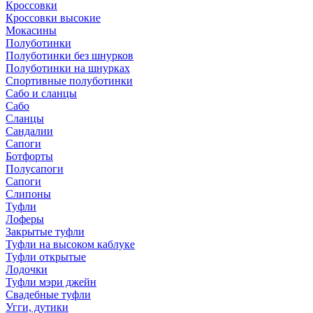
Кроссовки
Кроссовки высокие
Мокасины
Полуботинки
Полуботинки без шнурков
Полуботинки на шнурках
Спортивные полуботинки
Сабо и сланцы
Сабо
Сланцы
Сандалии
Сапоги
Ботфорты
Полусапоги
Сапоги
Слипоны
Туфли
Лоферы
Закрытые туфли
Туфли на высоком каблуке
Туфли открытые
Лодочки
Туфли мэри джейн
Свадебные туфли
Угги, дутики