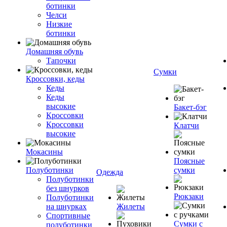
ботинки
Челси
Низкие
ботинки
Домашняя обувь
Тапочки
Сумки
Кроссовки, кеды
Кеды
Кеды
высокие
Бакет-бэг
Кроссовки
Кроссовки
Клатчи
высокие
Мокасины
Поясные
Полуботинки
сумки
Одежда
Полуботинки
без шнурков
Рюкзаки
Полуботинки
на шнурках
Жилеты
Спортивные
Сумки с
полуботинки