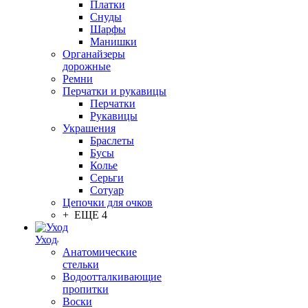
Платки
Снуды
Шарфы
Манишки
Органайзеры
дорожные
Ремни
Перчатки и рукавицы
Перчатки
Рукавицы
Украшения
Браслеты
Бусы
Колье
Серьги
Сотуар
Цепочки для очков
+ ЕЩЕ 4
Уход
Анатомические
стельки
Водоотталкивающие
пропитки
Воски