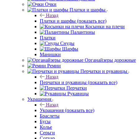
Очки
Платки и шарфы
Назад
Платки и шарфы
(показать все)
Косынки на плечи
Палантины
Платки
Снуды
Шарфы
Манишки
Органайзеры дорожные
Ремни
Перчатки и рукавицы
Назад
Перчатки и рукавицы
(показать все)
Перчатки
Рукавицы
Украшения
Назад
Украшения
(показать все)
Браслеты
Бусы
Колье
Серьги
Сотуар