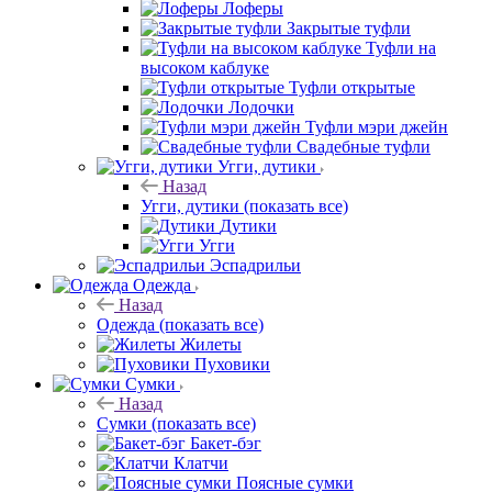
Лоферы
Закрытые туфли
Туфли на
высоком каблуке
Туфли открытые
Лодочки
Туфли мэри джейн
Свадебные туфли
Угги, дутики
Назад
Угги, дутики
(показать все)
Дутики
Угги
Эспадрильи
Одежда
Назад
Одежда
(показать все)
Жилеты
Пуховики
Сумки
Назад
Сумки
(показать все)
Бакет-бэг
Клатчи
Поясные сумки