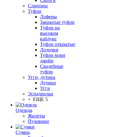
Сапоги
Слипоны
Туфли
Лоферы
Закрытые туфли
Туфли на
высоком
каблуке
Туфли открытые
Лодочки
Туфли мэри
джейн
Свадебные
туфли
Угги, дутики
Дутики
Угги
Эспадрильи
+ ЕЩЕ 5
Одежда
Жилеты
Пуховики
Сумки