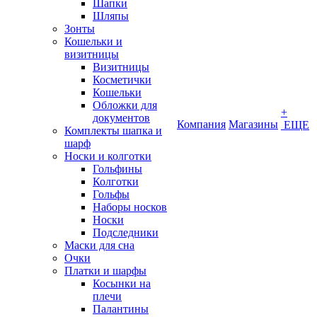
Шапки
Шляпы
Зонты
Кошельки и
визитницы
Визитницы
Косметички
Кошельки
Обложки для
+
документов
Компания
Магазины
ЕЩЕ
Комплекты шапка и
шарф
Носки и колготки
Гольфины
Колготки
Гольфы
Наборы носков
Носки
Подследники
Маски для сна
Очки
Платки и шарфы
Косынки на
плечи
Палантины