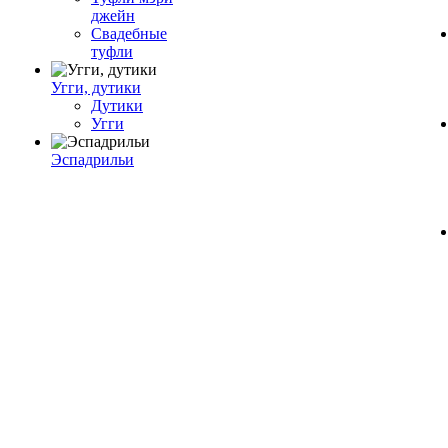
джейн
Свадебные
туфли
Угги, дутики
Дутики
Угги
Эспадрильи