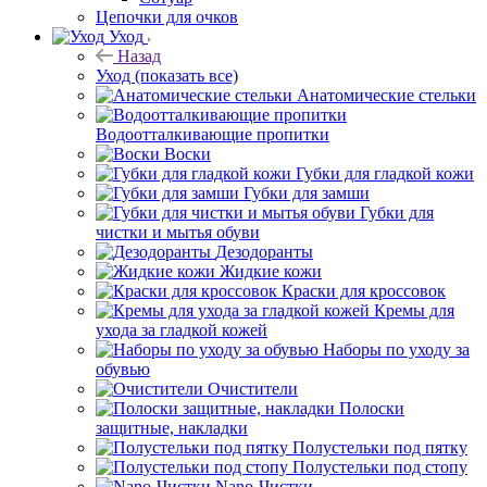
Цепочки для очков
Уход
Назад
Уход
(показать все)
Анатомические стельки
Водоотталкивающие пропитки
Воски
Губки для гладкой кожи
Губки для замши
Губки для
чистки и мытья обуви
Дезодоранты
Жидкие кожи
Краски для кроссовок
Кремы для
ухода за гладкой кожей
Наборы по уходу за
обувью
Очистители
Полоски
защитные, накладки
Полустельки под пятку
Полустельки под стопу
Nano-Чистки