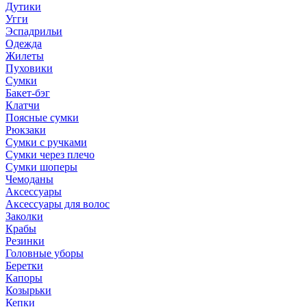
Дутики
Угги
Эспадрильи
Одежда
Жилеты
Пуховики
Сумки
Бакет-бэг
Клатчи
Поясные сумки
Рюкзаки
Сумки с ручками
Сумки через плечо
Сумки шоперы
Чемоданы
Аксессуары
Аксессуары для волос
Заколки
Крабы
Резинки
Головные уборы
Беретки
Капоры
Козырьки
Кепки