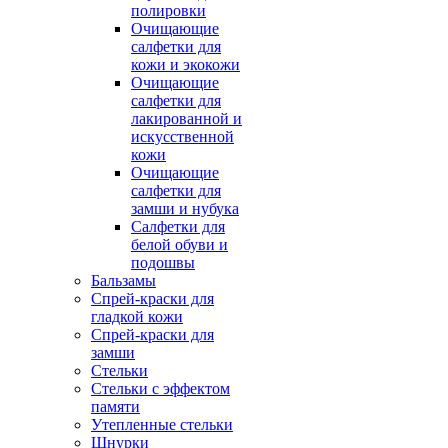
полировки
Очищающие
салфетки для
кожи и экокожи
Очищающие
салфетки для
лакированной и
искусственной
кожи
Очищающие
салфетки для
замши и нубука
Салфетки для
белой обуви и
подошвы
Бальзамы
Спрей-краски для
гладкой кожи
Спрей-краски для
замши
Стельки
Стельки с эффектом
памяти
Утепленные стельки
Шнурки