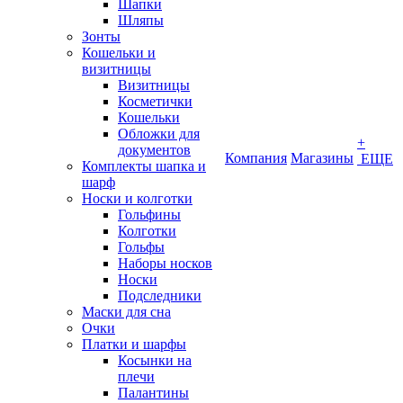
Шапки
Шляпы
Зонты
Кошельки и
визитницы
Визитницы
Косметички
Кошельки
Обложки для
+
документов
Компания
Магазины
ЕЩЕ
Комплекты шапка и
шарф
Носки и колготки
Гольфины
Колготки
Гольфы
Наборы носков
Носки
Подследники
Маски для сна
Очки
Платки и шарфы
Косынки на
плечи
Палантины