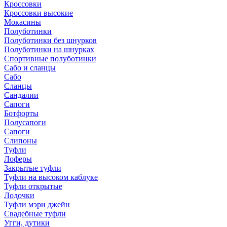
Кроссовки
Кроссовки высокие
Мокасины
Полуботинки
Полуботинки без шнурков
Полуботинки на шнурках
Спортивные полуботинки
Сабо и сланцы
Сабо
Сланцы
Сандалии
Сапоги
Ботфорты
Полусапоги
Сапоги
Слипоны
Туфли
Лоферы
Закрытые туфли
Туфли на высоком каблуке
Туфли открытые
Лодочки
Туфли мэри джейн
Свадебные туфли
Угги, дутики