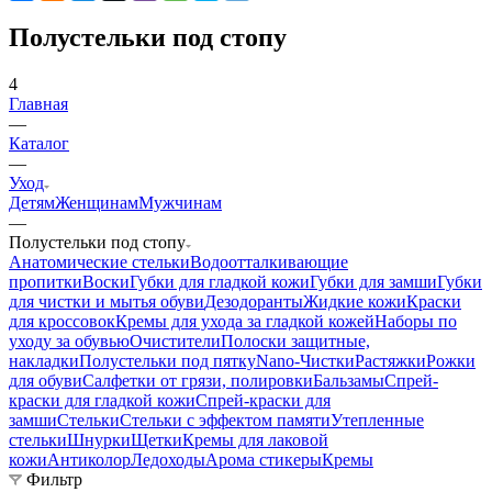
Полустельки под стопу
4
Главная
—
Каталог
—
Уход
Детям
Женщинам
Мужчинам
—
Полустельки под стопу
Анатомические стельки
Водоотталкивающие
пропитки
Воски
Губки для гладкой кожи
Губки для замши
Губки
для чистки и мытья обуви
Дезодоранты
Жидкие кожи
Краски
для кроссовок
Кремы для ухода за гладкой кожей
Наборы по
уходу за обувью
Очистители
Полоски защитные,
накладки
Полустельки под пятку
Nano-Чистки
Растяжки
Рожки
для обуви
Салфетки от грязи, полировки
Бальзамы
Спрей-
краски для гладкой кожи
Спрей-краски для
замши
Стельки
Стельки с эффектом памяти
Утепленные
стельки
Шнурки
Щетки
Кремы для лаковой
кожи
Антиколор
Ледоходы
Арома стикеры
Кремы
Фильтр