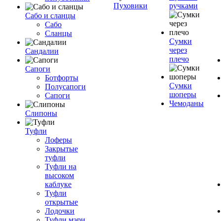
Пуховики
ручками
Сабо и сланцы
Сабо
Сланцы
Сумки
через
Сандалии
плечо
Сапоги
Ботфорты
Сумки
Полусапоги
шоперы
Сапоги
Чемоданы
Слипоны
Туфли
Лоферы
Закрытые
туфли
Туфли на
высоком
каблуке
Туфли
открытые
Лодочки
Туфли мэри