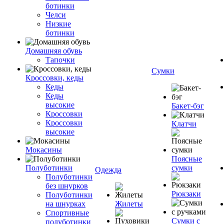
ботинки
Челси
Низкие
ботинки
Домашняя обувь
Тапочки
Сумки
Кроссовки, кеды
Кеды
Кеды
высокие
Бакет-бэг
Кроссовки
Кроссовки
Клатчи
высокие
Мокасины
Поясные
Полуботинки
сумки
Одежда
Полуботинки
без шнурков
Рюкзаки
Полуботинки
на шнурках
Жилеты
Спортивные
Сумки с
полуботинки