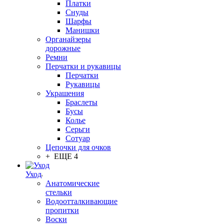
Платки
Снуды
Шарфы
Манишки
Органайзеры
дорожные
Ремни
Перчатки и рукавицы
Перчатки
Рукавицы
Украшения
Браслеты
Бусы
Колье
Серьги
Сотуар
Цепочки для очков
+ ЕЩЕ 4
Уход
Анатомические
стельки
Водоотталкивающие
пропитки
Воски