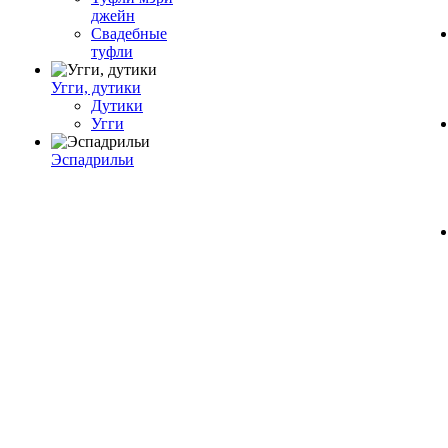
джейн
Свадебные
туфли
Угги, дутики
Дутики
Угги
Эспадрильи