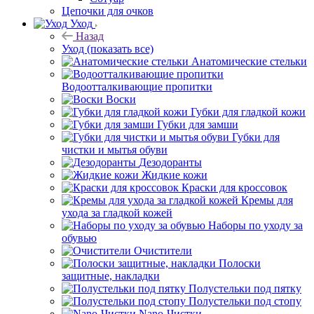
Цепочки для очков
Уход
Назад
Уход
(показать все)
Анатомические стельки
Водоотталкивающие пропитки
Воски
Губки для гладкой кожи
Губки для замши
Губки для
чистки и мытья обуви
Дезодоранты
Жидкие кожи
Краски для кроссовок
Кремы для
ухода за гладкой кожей
Наборы по уходу за
обувью
Очистители
Полоски
защитные, накладки
Полустельки под пятку
Полустельки под стопу
Nano-Чистки