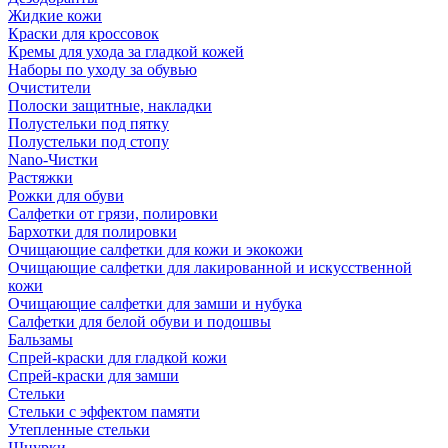
Жидкие кожи
Краски для кроссовок
Кремы для ухода за гладкой кожей
Наборы по уходу за обувью
Очистители
Полоски защитные, накладки
Полустельки под пятку
Полустельки под стопу
Nano-Чистки
Растяжки
Рожки для обуви
Салфетки от грязи, полировки
Бархотки для полировки
Очищающие салфетки для кожи и экокожи
Очищающие салфетки для лакированной и искусственной
кожи
Очищающие салфетки для замши и нубука
Салфетки для белой обуви и подошвы
Бальзамы
Спрей-краски для гладкой кожи
Спрей-краски для замши
Стельки
Стельки с эффектом памяти
Утепленные стельки
Шнурки