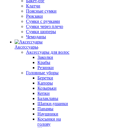
Бакет-бэг
Клатчи
Поясные сумки
Рюкзаки
Сумки с ручками
Сумки через плечо
Сумки шоперы
Чемоданы
Аксессуары
Аксессуары для волос
Заколки
Крабы
Резинки
Головные уборы
Беретки
Капоры
Козырьки
Кепки
Балаклавы
Шапки-ушанки
Панамы
Наушники
Косынки на
голову