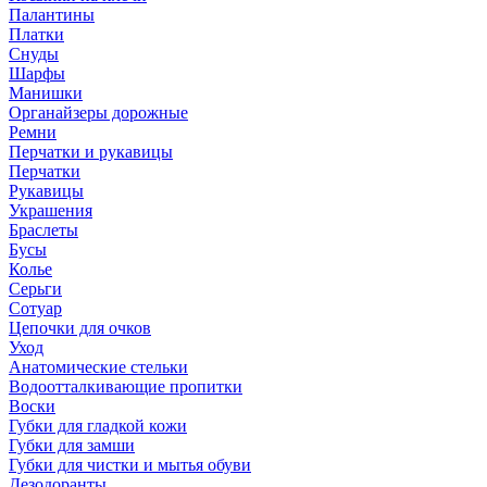
Палантины
Платки
Снуды
Шарфы
Манишки
Органайзеры дорожные
Ремни
Перчатки и рукавицы
Перчатки
Рукавицы
Украшения
Браслеты
Бусы
Колье
Серьги
Сотуар
Цепочки для очков
Уход
Анатомические стельки
Водоотталкивающие пропитки
Воски
Губки для гладкой кожи
Губки для замши
Губки для чистки и мытья обуви
Дезодоранты