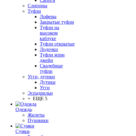
Сапоги
Слипоны
Туфли
Лоферы
Закрытые туфли
Туфли на
высоком
каблуке
Туфли открытые
Лодочки
Туфли мэри
джейн
Свадебные
туфли
Угги, дутики
Дутики
Угги
Эспадрильи
+ ЕЩЕ 5
Одежда
Жилеты
Пуховики
Сумки