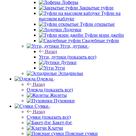
Лоферы
Закрытые туфли
Туфли на
высоком каблуке
Туфли открытые
Лодочки
Туфли мэри джейн
Свадебные туфли
Угги, дутики
Назад
Угги, дутики
(показать все)
Дутики
Угги
Эспадрильи
Одежда
Назад
Одежда
(показать все)
Жилеты
Пуховики
Сумки
Назад
Сумки
(показать все)
Бакет-бэг
Клатчи
Поясные сумки