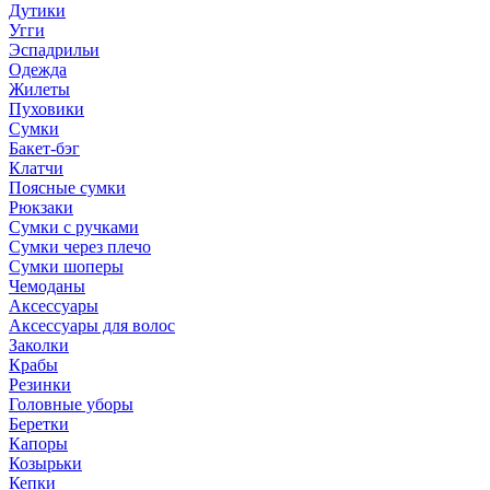
Дутики
Угги
Эспадрильи
Одежда
Жилеты
Пуховики
Сумки
Бакет-бэг
Клатчи
Поясные сумки
Рюкзаки
Сумки с ручками
Сумки через плечо
Сумки шоперы
Чемоданы
Аксессуары
Аксессуары для волос
Заколки
Крабы
Резинки
Головные уборы
Беретки
Капоры
Козырьки
Кепки