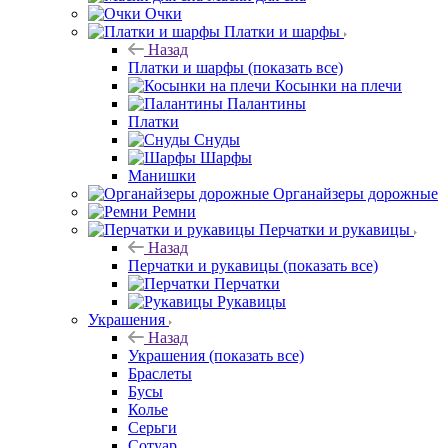
Очки
Платки и шарфы
Назад
Платки и шарфы
(показать все)
Косынки на плечи
Палантины
Платки
Снуды
Шарфы
Манишки
Органайзеры дорожные
Ремни
Перчатки и рукавицы
Назад
Перчатки и рукавицы
(показать все)
Перчатки
Рукавицы
Украшения
Назад
Украшения
(показать все)
Браслеты
Бусы
Колье
Серьги
Сотуар