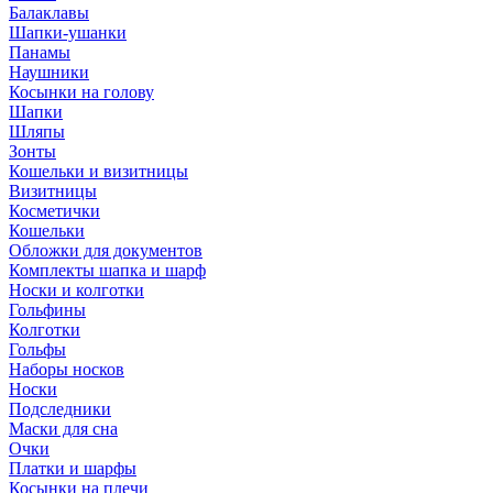
Балаклавы
Шапки-ушанки
Панамы
Наушники
Косынки на голову
Шапки
Шляпы
Зонты
Кошельки и визитницы
Визитницы
Косметички
Кошельки
Обложки для документов
Комплекты шапка и шарф
Носки и колготки
Гольфины
Колготки
Гольфы
Наборы носков
Носки
Подследники
Маски для сна
Очки
Платки и шарфы
Косынки на плечи