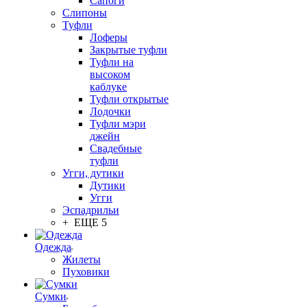
Сапоги
Слипоны
Туфли
Лоферы
Закрытые туфли
Туфли на
высоком
каблуке
Туфли открытые
Лодочки
Туфли мэри
джейн
Свадебные
туфли
Угги, дутики
Дутики
Угги
Эспадрильи
+ ЕЩЕ 5
Одежда
Жилеты
Пуховики
Сумки