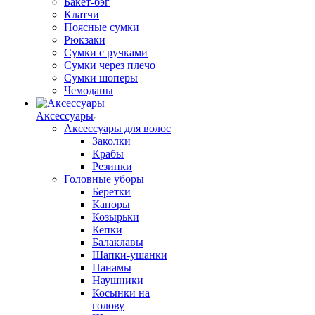
Бакет-бэг
Клатчи
Поясные сумки
Рюкзаки
Сумки с ручками
Сумки через плечо
Сумки шоперы
Чемоданы
Аксессуары
Аксессуары для волос
Заколки
Крабы
Резинки
Головные уборы
Беретки
Капоры
Козырьки
Кепки
Балаклавы
Шапки-ушанки
Панамы
Наушники
Косынки на
голову