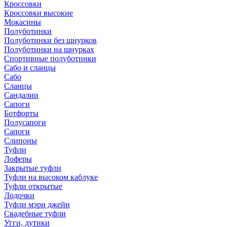
Кроссовки
Кроссовки высокие
Мокасины
Полуботинки
Полуботинки без шнурков
Полуботинки на шнурках
Спортивные полуботинки
Сабо и сланцы
Сабо
Сланцы
Сандалии
Сапоги
Ботфорты
Полусапоги
Сапоги
Слипоны
Туфли
Лоферы
Закрытые туфли
Туфли на высоком каблуке
Туфли открытые
Лодочки
Туфли мэри джейн
Свадебные туфли
Угги, дутики