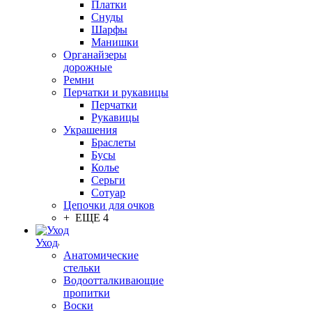
Платки
Снуды
Шарфы
Манишки
Органайзеры
дорожные
Ремни
Перчатки и рукавицы
Перчатки
Рукавицы
Украшения
Браслеты
Бусы
Колье
Серьги
Сотуар
Цепочки для очков
+ ЕЩЕ 4
Уход
Анатомические
стельки
Водоотталкивающие
пропитки
Воски