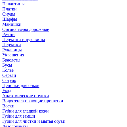
Палантины
Платки
Снуды
Шарфы
Манишки
Органайзеры дорожные
Ремни
Перчатки и рукавицы
Перчатки
Рукавицы
Украшения
Браслеты
Бусы
Колье
Серьги
Сотуар
Цепочки для очков
Уход
Анатомические стельки
Водоотталкивающие пропитки
Воски
Губки для гладкой кожи
Губки для замши
Губки для чистки и мытья обуви
Дезодоранты