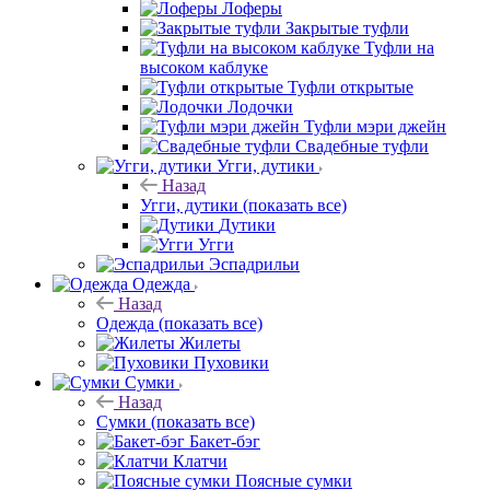
Лоферы
Закрытые туфли
Туфли на
высоком каблуке
Туфли открытые
Лодочки
Туфли мэри джейн
Свадебные туфли
Угги, дутики
Назад
Угги, дутики
(показать все)
Дутики
Угги
Эспадрильи
Одежда
Назад
Одежда
(показать все)
Жилеты
Пуховики
Сумки
Назад
Сумки
(показать все)
Бакет-бэг
Клатчи
Поясные сумки