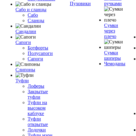
Пуховики
ручками
Сабо и сланцы
Сабо
Сланцы
Сумки
через
Сандалии
плечо
Сапоги
Ботфорты
Сумки
Полусапоги
шоперы
Сапоги
Чемоданы
Слипоны
Туфли
Лоферы
Закрытые
туфли
Туфли на
высоком
каблуке
Туфли
открытые
Лодочки
Туфли мэри