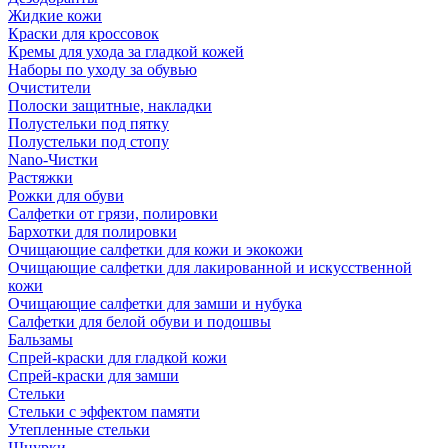
Жидкие кожи
Краски для кроссовок
Кремы для ухода за гладкой кожей
Наборы по уходу за обувью
Очистители
Полоски защитные, накладки
Полустельки под пятку
Полустельки под стопу
Nano-Чистки
Растяжки
Рожки для обуви
Салфетки от грязи, полировки
Бархотки для полировки
Очищающие салфетки для кожи и экокожи
Очищающие салфетки для лакированной и искусственной
кожи
Очищающие салфетки для замши и нубука
Салфетки для белой обуви и подошвы
Бальзамы
Спрей-краски для гладкой кожи
Спрей-краски для замши
Стельки
Стельки с эффектом памяти
Утепленные стельки
Шнурки