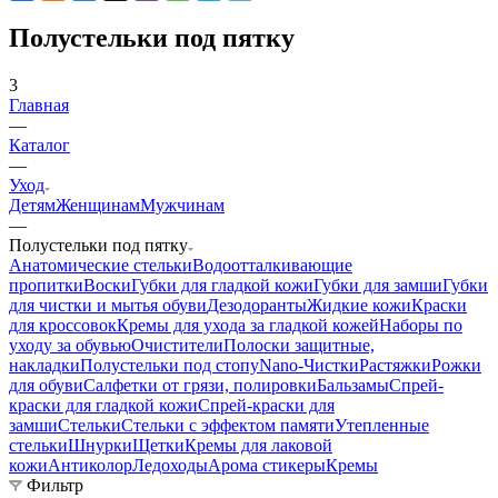
Полустельки под пятку
3
Главная
—
Каталог
—
Уход
Детям
Женщинам
Мужчинам
—
Полустельки под пятку
Анатомические стельки
Водоотталкивающие
пропитки
Воски
Губки для гладкой кожи
Губки для замши
Губки
для чистки и мытья обуви
Дезодоранты
Жидкие кожи
Краски
для кроссовок
Кремы для ухода за гладкой кожей
Наборы по
уходу за обувью
Очистители
Полоски защитные,
накладки
Полустельки под стопу
Nano-Чистки
Растяжки
Рожки
для обуви
Салфетки от грязи, полировки
Бальзамы
Спрей-
краски для гладкой кожи
Спрей-краски для
замши
Стельки
Стельки с эффектом памяти
Утепленные
стельки
Шнурки
Щетки
Кремы для лаковой
кожи
Антиколор
Ледоходы
Арома стикеры
Кремы
Фильтр