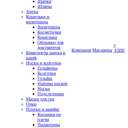
Шапки
Шляпы
Зонты
Кошельки и
визитницы
Визитницы
Косметички
Кошельки
Обложки для
+
документов
Компания
Магазины
ЕЩЕ
Комплекты шапка и
шарф
Носки и колготки
Гольфины
Колготки
Гольфы
Наборы носков
Носки
Подследники
Маски для сна
Очки
Платки и шарфы
Косынки на
плечи
Палантины