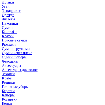
Дутики
Угги
Эспадрильи
Одежда
Жилеты
Пуховики
Сумки
Бакет-бэг
Клатчи
Поясные сумки
Рюкзаки
Сумки с ручками
Сумки через плечо
Сумки шоперы
Чемоданы
Аксессуары
Аксессуары для волос
Заколки
Крабы
Резинки
Головные уборы
Беретки
Капоры
Козырьки
Кепки