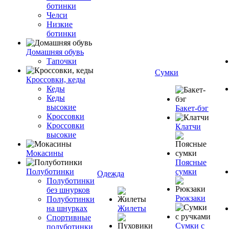
ботинки
Челси
Низкие
ботинки
Домашняя обувь
Тапочки
Сумки
Кроссовки, кеды
Кеды
Кеды
высокие
Бакет-бэг
Кроссовки
Кроссовки
Клатчи
высокие
Мокасины
Поясные
Полуботинки
сумки
Одежда
Полуботинки
без шнурков
Рюкзаки
Полуботинки
на шнурках
Жилеты
Спортивные
Сумки с
полуботинки