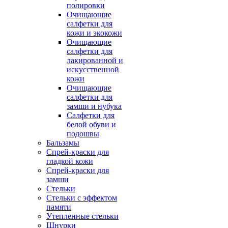
полировки
Очищающие
салфетки для
кожи и экокожи
Очищающие
салфетки для
лакированной и
искусственной
кожи
Очищающие
салфетки для
замши и нубука
Салфетки для
белой обуви и
подошвы
Бальзамы
Спрей-краски для
гладкой кожи
Спрей-краски для
замши
Стельки
Стельки с эффектом
памяти
Утепленные стельки
Шнурки