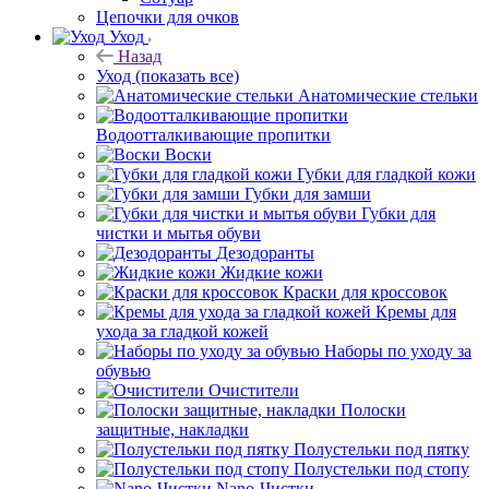
Цепочки для очков
Уход
Назад
Уход
(показать все)
Анатомические стельки
Водоотталкивающие пропитки
Воски
Губки для гладкой кожи
Губки для замши
Губки для
чистки и мытья обуви
Дезодоранты
Жидкие кожи
Краски для кроссовок
Кремы для
ухода за гладкой кожей
Наборы по уходу за
обувью
Очистители
Полоски
защитные, накладки
Полустельки под пятку
Полустельки под стопу
Nano-Чистки