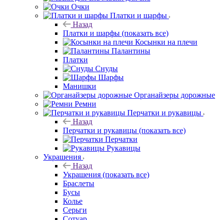
Очки
Платки и шарфы
Назад
Платки и шарфы
(показать все)
Косынки на плечи
Палантины
Платки
Снуды
Шарфы
Манишки
Органайзеры дорожные
Ремни
Перчатки и рукавицы
Назад
Перчатки и рукавицы
(показать все)
Перчатки
Рукавицы
Украшения
Назад
Украшения
(показать все)
Браслеты
Бусы
Колье
Серьги
Сотуар