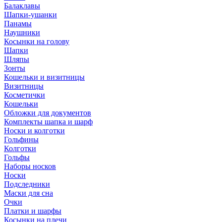
Балаклавы
Шапки-ушанки
Панамы
Наушники
Косынки на голову
Шапки
Шляпы
Зонты
Кошельки и визитницы
Визитницы
Косметички
Кошельки
Обложки для документов
Комплекты шапка и шарф
Носки и колготки
Гольфины
Колготки
Гольфы
Наборы носков
Носки
Подследники
Маски для сна
Очки
Платки и шарфы
Косынки на плечи