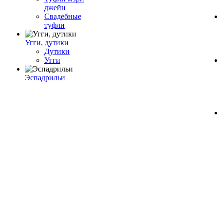
джейн
Свадебные
туфли
Угги, дутики
Дутики
Угги
Эспадрильи