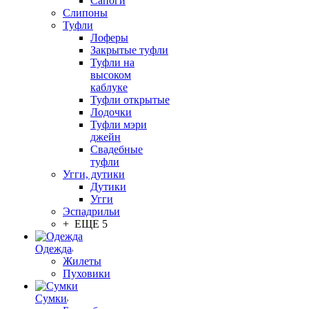
Сапоги
Слипоны
Туфли
Лоферы
Закрытые туфли
Туфли на
высоком
каблуке
Туфли открытые
Лодочки
Туфли мэри
джейн
Свадебные
туфли
Угги, дутики
Дутики
Угги
Эспадрильи
+ ЕЩЕ 5
Одежда
Жилеты
Пуховики
Сумки