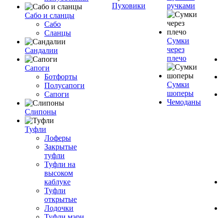
Пуховики
ручками
Сабо и сланцы
Сабо
Сланцы
Сумки
через
Сандалии
плечо
Сапоги
Ботфорты
Сумки
Полусапоги
шоперы
Сапоги
Чемоданы
Слипоны
Туфли
Лоферы
Закрытые
туфли
Туфли на
высоком
каблуке
Туфли
открытые
Лодочки
Туфли мэри