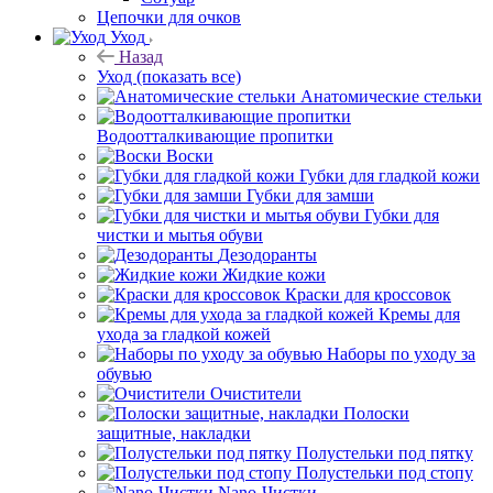
Цепочки для очков
Уход
Назад
Уход
(показать все)
Анатомические стельки
Водоотталкивающие пропитки
Воски
Губки для гладкой кожи
Губки для замши
Губки для
чистки и мытья обуви
Дезодоранты
Жидкие кожи
Краски для кроссовок
Кремы для
ухода за гладкой кожей
Наборы по уходу за
обувью
Очистители
Полоски
защитные, накладки
Полустельки под пятку
Полустельки под стопу
Nano-Чистки