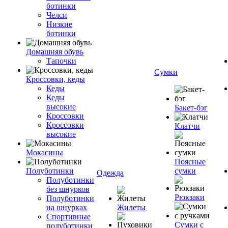
ботинки
Челси
Низкие
ботинки
Домашняя обувь
Тапочки
Сумки
Кроссовки, кеды
Кеды
Кеды
высокие
Бакет-бэг
Кроссовки
Кроссовки
Клатчи
высокие
Мокасины
Поясные
Полуботинки
сумки
Одежда
Полуботинки
без шнурков
Рюкзаки
Полуботинки
на шнурках
Жилеты
Спортивные
Сумки с
полуботинки