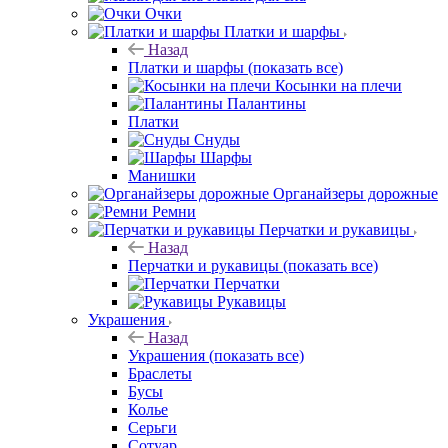
Очки
Платки и шарфы
Назад
Платки и шарфы
(показать все)
Косынки на плечи
Палантины
Платки
Снуды
Шарфы
Манишки
Органайзеры дорожные
Ремни
Перчатки и рукавицы
Назад
Перчатки и рукавицы
(показать все)
Перчатки
Рукавицы
Украшения
Назад
Украшения
(показать все)
Браслеты
Бусы
Колье
Серьги
Сотуар