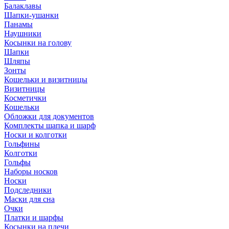
Балаклавы
Шапки-ушанки
Панамы
Наушники
Косынки на голову
Шапки
Шляпы
Зонты
Кошельки и визитницы
Визитницы
Косметички
Кошельки
Обложки для документов
Комплекты шапка и шарф
Носки и колготки
Гольфины
Колготки
Гольфы
Наборы носков
Носки
Подследники
Маски для сна
Очки
Платки и шарфы
Косынки на плечи