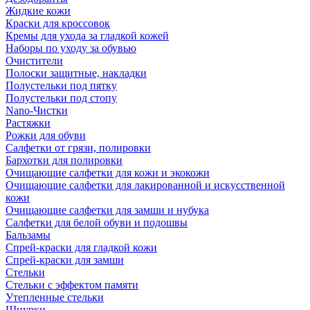
Жидкие кожи
Краски для кроссовок
Кремы для ухода за гладкой кожей
Наборы по уходу за обувью
Очистители
Полоски защитные, накладки
Полустельки под пятку
Полустельки под стопу
Nano-Чистки
Растяжки
Рожки для обуви
Салфетки от грязи, полировки
Бархотки для полировки
Очищающие салфетки для кожи и экокожи
Очищающие салфетки для лакированной и искусственной
кожи
Очищающие салфетки для замши и нубука
Салфетки для белой обуви и подошвы
Бальзамы
Спрей-краски для гладкой кожи
Спрей-краски для замши
Стельки
Стельки с эффектом памяти
Утепленные стельки
Шнурки