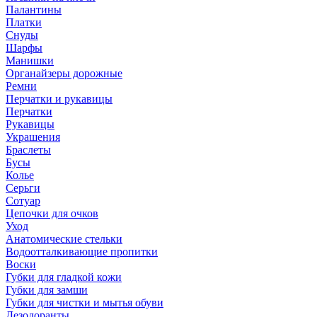
Палантины
Платки
Снуды
Шарфы
Манишки
Органайзеры дорожные
Ремни
Перчатки и рукавицы
Перчатки
Рукавицы
Украшения
Браслеты
Бусы
Колье
Серьги
Сотуар
Цепочки для очков
Уход
Анатомические стельки
Водоотталкивающие пропитки
Воски
Губки для гладкой кожи
Губки для замши
Губки для чистки и мытья обуви
Дезодоранты