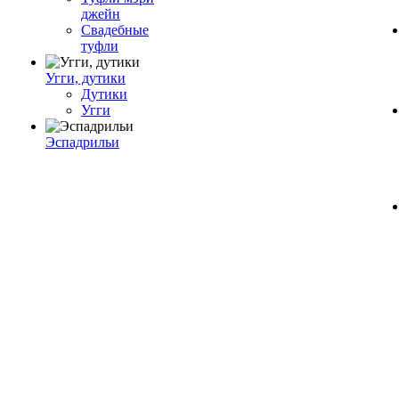
джейн
Свадебные
туфли
Угги, дутики
Дутики
Угги
Эспадрильи