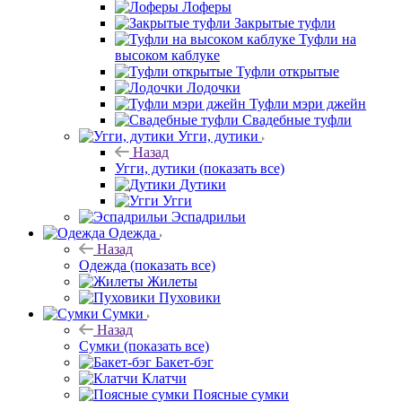
Лоферы
Закрытые туфли
Туфли на
высоком каблуке
Туфли открытые
Лодочки
Туфли мэри джейн
Свадебные туфли
Угги, дутики
Назад
Угги, дутики
(показать все)
Дутики
Угги
Эспадрильи
Одежда
Назад
Одежда
(показать все)
Жилеты
Пуховики
Сумки
Назад
Сумки
(показать все)
Бакет-бэг
Клатчи
Поясные сумки