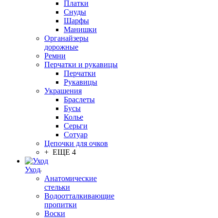
Платки
Снуды
Шарфы
Манишки
Органайзеры
дорожные
Ремни
Перчатки и рукавицы
Перчатки
Рукавицы
Украшения
Браслеты
Бусы
Колье
Серьги
Сотуар
Цепочки для очков
+ ЕЩЕ 4
Уход
Анатомические
стельки
Водоотталкивающие
пропитки
Воски