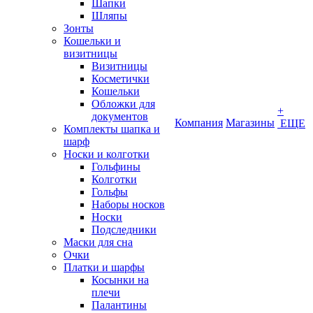
Шапки
Шляпы
Зонты
Кошельки и
визитницы
Визитницы
Косметички
Кошельки
Обложки для
+
документов
Компания
Магазины
ЕЩЕ
Комплекты шапка и
шарф
Носки и колготки
Гольфины
Колготки
Гольфы
Наборы носков
Носки
Подследники
Маски для сна
Очки
Платки и шарфы
Косынки на
плечи
Палантины