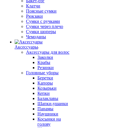
Бакет-бэг
Клатчи
Поясные сумки
Рюкзаки
Сумки с ручками
Сумки через плечо
Сумки шоперы
Чемоданы
Аксессуары
Аксессуары для волос
Заколки
Крабы
Резинки
Головные уборы
Беретки
Капоры
Козырьки
Кепки
Балаклавы
Шапки-ушанки
Панамы
Наушники
Косынки на
голову