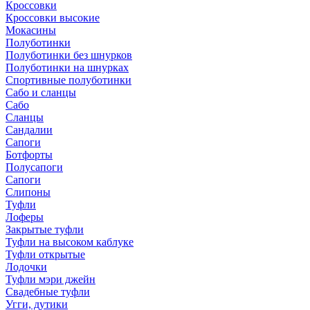
Кроссовки
Кроссовки высокие
Мокасины
Полуботинки
Полуботинки без шнурков
Полуботинки на шнурках
Спортивные полуботинки
Сабо и сланцы
Сабо
Сланцы
Сандалии
Сапоги
Ботфорты
Полусапоги
Сапоги
Слипоны
Туфли
Лоферы
Закрытые туфли
Туфли на высоком каблуке
Туфли открытые
Лодочки
Туфли мэри джейн
Свадебные туфли
Угги, дутики