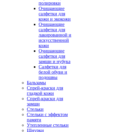
полировки
Очищающие
салфетки для
кожи и экокожи
Очищающие
салфетки для
лакированной и
искусственной
кожи
Очищающие
салфетки для
замши и нубука
Салфетки для
белой обуви и
подошвы
Бальзамы
Спрей-краски для
гладкой кожи
Спрей-краски для
замши
Стельки
Стельки с эффектом
памяти
Утепленные стельки
Шнурки