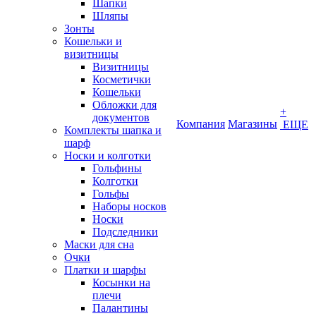
Шапки
Шляпы
Зонты
Кошельки и
визитницы
Визитницы
Косметички
Кошельки
Обложки для
+
документов
Компания
Магазины
ЕЩЕ
Комплекты шапка и
шарф
Носки и колготки
Гольфины
Колготки
Гольфы
Наборы носков
Носки
Подследники
Маски для сна
Очки
Платки и шарфы
Косынки на
плечи
Палантины