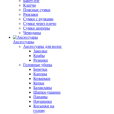
Бакет-бэг
Клатчи
Поясные сумки
Рюкзаки
Сумки с ручками
Сумки через плечо
Сумки шоперы
Чемоданы
Аксессуары
Аксессуары для волос
Заколки
Крабы
Резинки
Головные уборы
Беретки
Капоры
Козырьки
Кепки
Балаклавы
Шапки-ушанки
Панамы
Наушники
Косынки на
голову