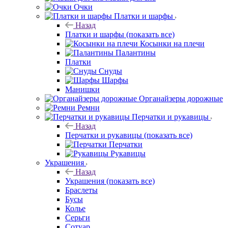
Очки
Платки и шарфы
Назад
Платки и шарфы
(показать все)
Косынки на плечи
Палантины
Платки
Снуды
Шарфы
Манишки
Органайзеры дорожные
Ремни
Перчатки и рукавицы
Назад
Перчатки и рукавицы
(показать все)
Перчатки
Рукавицы
Украшения
Назад
Украшения
(показать все)
Браслеты
Бусы
Колье
Серьги
Сотуар