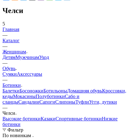
Челси
5
Главная
—
Каталог
—
Женщинам
Детям
Мужчинам
Уход
—
Обувь
Сумки
Аксессуары
—
Ботинки
Балетки
Босоножки
Ботильоны
Домашняя обувь
Кроссовки,
кеды
Мокасины
Полуботинки
Сабо и
сланцы
Сандалии
Сапоги
Слипоны
Туфли
Угги, дутики
—
Челси
Высокие ботинки
Казаки
Спортивные ботинки
Низкие
ботинки
Фильтр
По новинкам