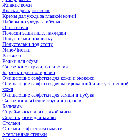
Жидкие кожи
Краски для кроссовок
Кремы для ухода за гладкой кожей
Наборы по уходу за обувью
Очистители
Полоски защитные, накладки
Полустельки под пятку
Полустельки под стопу
Nano-Чистки
Растяжки
Рожки для обуви
Салфетки от грязи, полировки
Бархотки для полировки
Очищающие салфетки для кожи и экокожи
Очищающие салфетки для лакированной и искусственной
кожи
Очищающие салфетки для замши и нубука
Салфетки для белой обуви и подошвы
Бальзамы
Спрей-краски для гладкой кожи
Спрей-краски для замши
Стельки
Стельки с эффектом памяти
Утепленные стельки
Шнурки