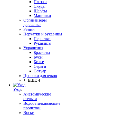
Платки
Снуды
Шарфы
Манишки
Органайзеры
дорожные
Ремни
Перчатки и рукавицы
Перчатки
Рукавицы
Украшения
Браслеты
Бусы
Колье
Серьги
Сотуар
Цепочки для очков
+ ЕЩЕ 4
Уход
Анатомические
стельки
Водоотталкивающие
пропитки
Воски