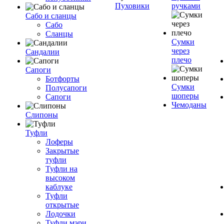
Пуховики
ручками
Сабо и сланцы
Сабо
Сланцы
Сумки
через
Сандалии
плечо
Сапоги
Ботфорты
Сумки
Полусапоги
шоперы
Сапоги
Чемоданы
Слипоны
Туфли
Лоферы
Закрытые
туфли
Туфли на
высоком
каблуке
Туфли
открытые
Лодочки
Туфли мэри