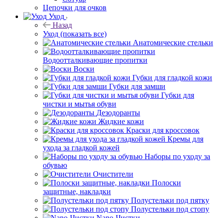
Цепочки для очков
Уход
Назад
Уход
(показать все)
Анатомические стельки
Водоотталкивающие пропитки
Воски
Губки для гладкой кожи
Губки для замши
Губки для
чистки и мытья обуви
Дезодоранты
Жидкие кожи
Краски для кроссовок
Кремы для
ухода за гладкой кожей
Наборы по уходу за
обувью
Очистители
Полоски
защитные, накладки
Полустельки под пятку
Полустельки под стопу
Nano-Чистки