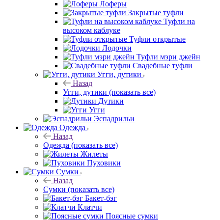
Лоферы
Закрытые туфли
Туфли на
высоком каблуке
Туфли открытые
Лодочки
Туфли мэри джейн
Свадебные туфли
Угги, дутики
Назад
Угги, дутики
(показать все)
Дутики
Угги
Эспадрильи
Одежда
Назад
Одежда
(показать все)
Жилеты
Пуховики
Сумки
Назад
Сумки
(показать все)
Бакет-бэг
Клатчи
Поясные сумки