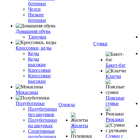
ботинки
Челси
Низкие
ботинки
Домашняя обувь
Тапочки
Сумки
Кроссовки, кеды
Кеды
Кеды
высокие
Бакет-бэг
Кроссовки
Кроссовки
Клатчи
высокие
Мокасины
Поясные
Полуботинки
сумки
Одежда
Полуботинки
без шнурков
Рюкзаки
Полуботинки
на шнурках
Жилеты
Спортивные
Сумки с
полуботинки