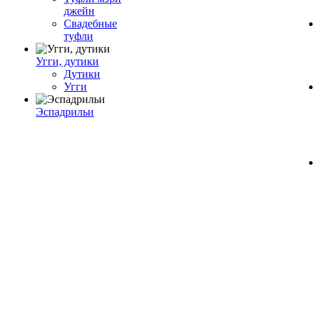
джейн
Свадебные
туфли
Угги, дутики
Дутики
Угги
Эспадрильи