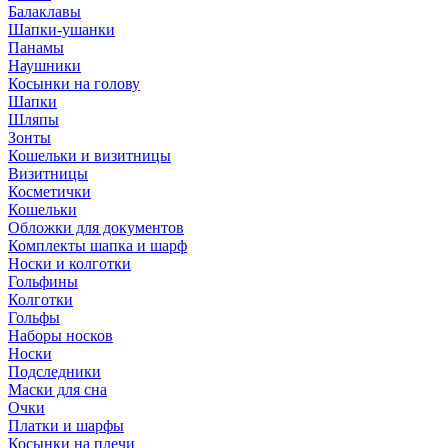
Балаклавы
Шапки-ушанки
Панамы
Наушники
Косынки на голову
Шапки
Шляпы
Зонты
Кошельки и визитницы
Визитницы
Косметички
Кошельки
Обложки для документов
Комплекты шапка и шарф
Носки и колготки
Гольфины
Колготки
Гольфы
Наборы носков
Носки
Подследники
Маски для сна
Очки
Платки и шарфы
Косынки на плечи