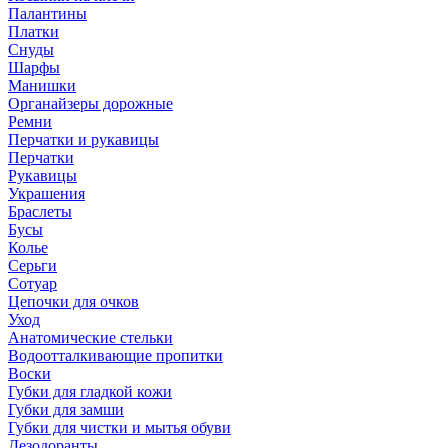
Палантины
Платки
Снуды
Шарфы
Манишки
Органайзеры дорожные
Ремни
Перчатки и рукавицы
Перчатки
Рукавицы
Украшения
Браслеты
Бусы
Колье
Серьги
Сотуар
Цепочки для очков
Уход
Анатомические стельки
Водоотталкивающие пропитки
Воски
Губки для гладкой кожи
Губки для замши
Губки для чистки и мытья обуви
Дезодоранты