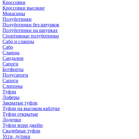
Кроссовки
Кроссовки высокие
Мокасины
Полуботинки
Полуботинки без шнурков
Полуботинки на шнурках
Спортивные полуботинки
Сабо и сланцы
Сабо
Сланцы
Сандалии
Сапоги
Ботфорты
Полусапоги
Сапоги
Слипоны
Туфли
Лоферы
Закрытые туфли
Туфли на высоком каблуке
Туфли открытые
Лодочки
Туфли мэри джейн
Свадебные туфли
Угги, дутики