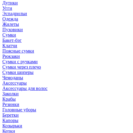
Дутики
Угги
Эспадрильи
Одежда
Жилеты
Пуховики
Сумки
Бакет-бэг
Клатчи
Поясные сумки
Рюкзаки
Сумки с ручками
Сумки через плечо
Сумки шоперы
Чемоданы
Аксессуары
Аксессуары для волос
Заколки
Крабы
Резинки
Головные уборы
Беретки
Капоры
Козырьки
Кепки