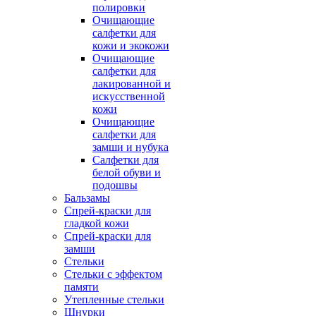
полировки
Очищающие
салфетки для
кожи и экокожи
Очищающие
салфетки для
лакированной и
искусственной
кожи
Очищающие
салфетки для
замши и нубука
Салфетки для
белой обуви и
подошвы
Бальзамы
Спрей-краски для
гладкой кожи
Спрей-краски для
замши
Стельки
Стельки с эффектом
памяти
Утепленные стельки
Шнурки