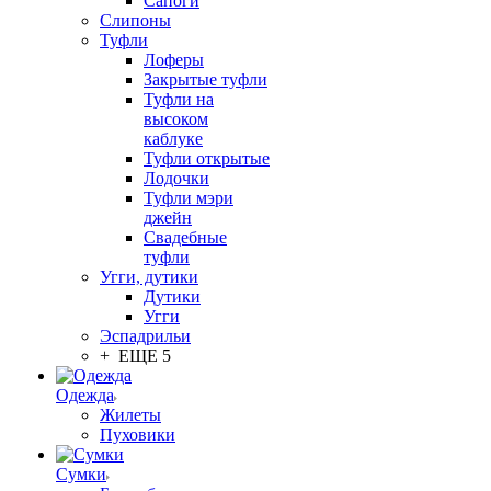
Сапоги
Слипоны
Туфли
Лоферы
Закрытые туфли
Туфли на
высоком
каблуке
Туфли открытые
Лодочки
Туфли мэри
джейн
Свадебные
туфли
Угги, дутики
Дутики
Угги
Эспадрильи
+ ЕЩЕ 5
Одежда
Жилеты
Пуховики
Сумки