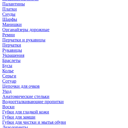
Палантины
Платки
Снуды
Шарфы
Манишки
Органайзеры дорожные
Ремни
Перчатки и рукавицы
Перчатки
Рукавицы
Украшения
Браслеты
Бусы
Колье
Серьги
Сотуар
Цепочки для очков
Уход
Анатомические стельки
Водоотталкивающие пропитки
Воски
Губки для гладкой кожи
Губки для замши
Губки для чистки и мытья обуви
Дезодоранты