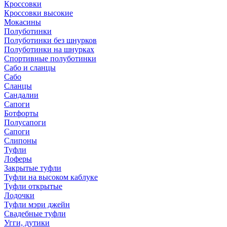
Кроссовки
Кроссовки высокие
Мокасины
Полуботинки
Полуботинки без шнурков
Полуботинки на шнурках
Спортивные полуботинки
Сабо и сланцы
Сабо
Сланцы
Сандалии
Сапоги
Ботфорты
Полусапоги
Сапоги
Слипоны
Туфли
Лоферы
Закрытые туфли
Туфли на высоком каблуке
Туфли открытые
Лодочки
Туфли мэри джейн
Свадебные туфли
Угги, дутики