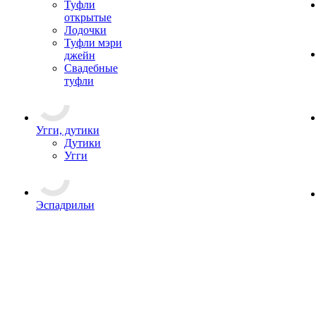
Туфли
открытые
Лодочки
Туфли мэри
джейн
Свадебные
туфли
Угги, дутики
Дутики
Угги
Эспадрильи