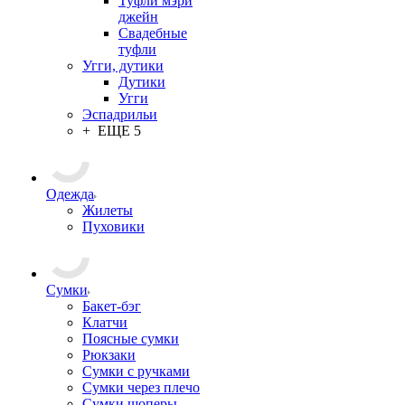
Туфли мэри
джейн
Свадебные
туфли
Угги, дутики
Дутики
Угги
Эспадрильи
+ ЕЩЕ 5
Одежда
Жилеты
Пуховики
Сумки
Бакет-бэг
Клатчи
Поясные сумки
Рюкзаки
Сумки с ручками
Сумки через плечо
Сумки шоперы