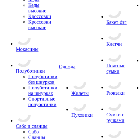
Кеды
высокие
Кроссовки
Кроссовки
Бакет-бэг
высокие
Клатчи
Мокасины
Поясные
Одежда
Полуботинки
сумки
Полуботинки
без шнурков
Полуботинки
Рюкзаки
на шнурках
Жилеты
Спортивные
полуботинки
Сумки с
Пуховики
ручками
Сабо и сланцы
Сабо
Сланцы