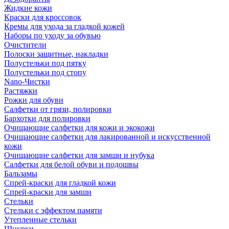
Жидкие кожи
Краски для кроссовок
Кремы для ухода за гладкой кожей
Наборы по уходу за обувью
Очистители
Полоски защитные, накладки
Полустельки под пятку
Полустельки под стопу
Nano-Чистки
Растяжки
Рожки для обуви
Салфетки от грязи, полировки
Бархотки для полировки
Очищающие салфетки для кожи и экокожи
Очищающие салфетки для лакированной и искусственной
кожи
Очищающие салфетки для замши и нубука
Салфетки для белой обуви и подошвы
Бальзамы
Спрей-краски для гладкой кожи
Спрей-краски для замши
Стельки
Стельки с эффектом памяти
Утепленные стельки
Шнурки