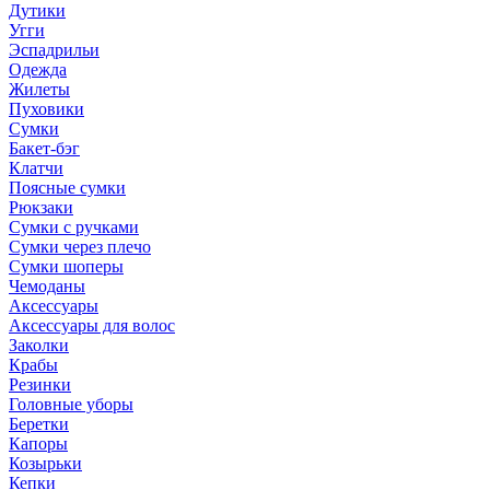
Дутики
Угги
Эспадрильи
Одежда
Жилеты
Пуховики
Сумки
Бакет-бэг
Клатчи
Поясные сумки
Рюкзаки
Сумки с ручками
Сумки через плечо
Сумки шоперы
Чемоданы
Аксессуары
Аксессуары для волос
Заколки
Крабы
Резинки
Головные уборы
Беретки
Капоры
Козырьки
Кепки