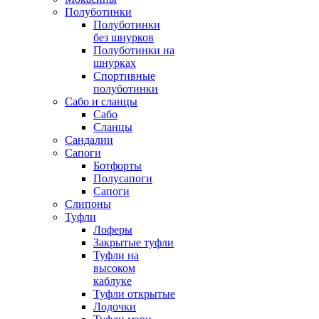
Полуботинки
Полуботинки
без шнурков
Полуботинки на
шнурках
Спортивные
полуботинки
Сабо и сланцы
Сабо
Сланцы
Сандалии
Сапоги
Ботфорты
Полусапоги
Сапоги
Слипоны
Туфли
Лоферы
Закрытые туфли
Туфли на
высоком
каблуке
Туфли открытые
Лодочки