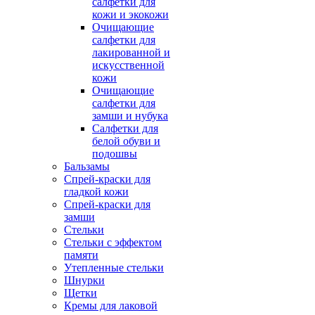
салфетки для
кожи и экокожи
Очищающие
салфетки для
лакированной и
искусственной
кожи
Очищающие
салфетки для
замши и нубука
Салфетки для
белой обуви и
подошвы
Бальзамы
Спрей-краски для
гладкой кожи
Спрей-краски для
замши
Стельки
Стельки с эффектом
памяти
Утепленные стельки
Шнурки
Щетки
Кремы для лаковой