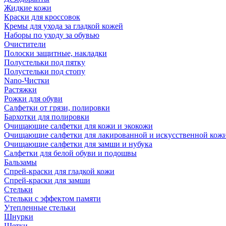
Жидкие кожи
Краски для кроссовок
Кремы для ухода за гладкой кожей
Наборы по уходу за обувью
Очистители
Полоски защитные, накладки
Полустельки под пятку
Полустельки под стопу
Nano-Чистки
Растяжки
Рожки для обуви
Салфетки от грязи, полировки
Бархотки для полировки
Очищающие салфетки для кожи и экокожи
Очищающие салфетки для лакированной и искусственной кож
Очищающие салфетки для замши и нубука
Салфетки для белой обуви и подошвы
Бальзамы
Спрей-краски для гладкой кожи
Спрей-краски для замши
Стельки
Стельки с эффектом памяти
Утепленные стельки
Шнурки
Щетки