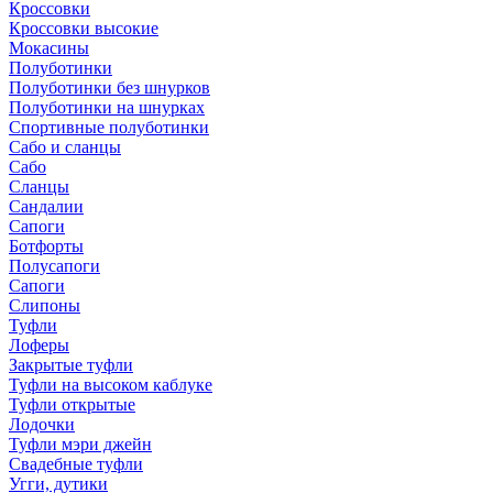
Кроссовки
Кроссовки высокие
Мокасины
Полуботинки
Полуботинки без шнурков
Полуботинки на шнурках
Спортивные полуботинки
Сабо и сланцы
Сабо
Сланцы
Сандалии
Сапоги
Ботфорты
Полусапоги
Сапоги
Слипоны
Туфли
Лоферы
Закрытые туфли
Туфли на высоком каблуке
Туфли открытые
Лодочки
Туфли мэри джейн
Свадебные туфли
Угги, дутики