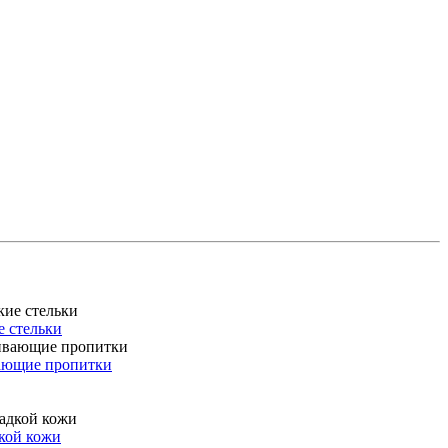
 стельки
ающие пропитки
дкой кожи