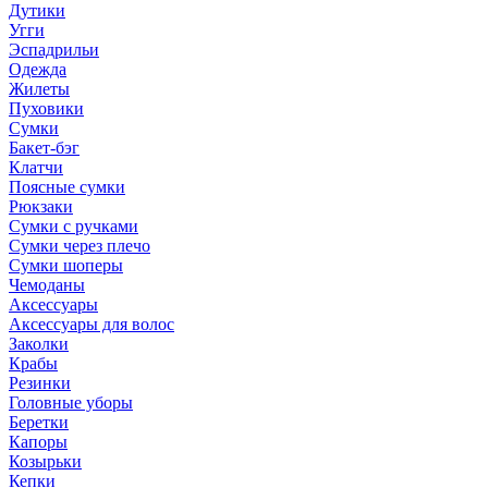
Дутики
Угги
Эспадрильи
Одежда
Жилеты
Пуховики
Сумки
Бакет-бэг
Клатчи
Поясные сумки
Рюкзаки
Сумки с ручками
Сумки через плечо
Сумки шоперы
Чемоданы
Аксессуары
Аксессуары для волос
Заколки
Крабы
Резинки
Головные уборы
Беретки
Капоры
Козырьки
Кепки