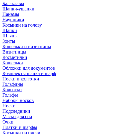
Балаклавы
Шапки-ушанки
Панамы
Наушники
Косынки на голову
Шапки
Шляпы
Зонты
Кошельки и визитницы
Визитницы
Косметички
Кошельки
Обложки для документов
Комплекты шапка и шарф
Носки и колготки
Гольфины
Колготки
Гольфы
Наборы носков
Носки
Подследники
Маски для сна
Очки
Платки и шарфы
Косынки на плечи