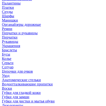
Палантины
Платки
Снуды
Шарфы
Манишки
Органайзеры дорожные
Ремни
Перчатки и рукавицы
Перчатки
Рукавицы
Украшения
Браслеты
Бусы
Колье
Серьги
Сотуар
Цепочки для очков
Уход
Анатомические стельки
Водоотталкивающие пропитки
Воски
Губки для гладкой кожи
Губки для замши
Губки для чистки и мытья обуви
Дезодоранты