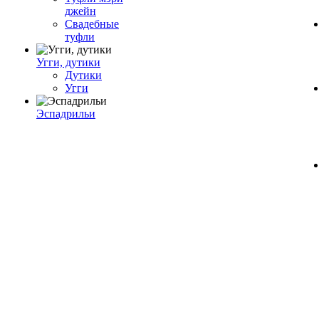
джейн
Свадебные
туфли
Угги, дутики
Дутики
Угги
Эспадрильи