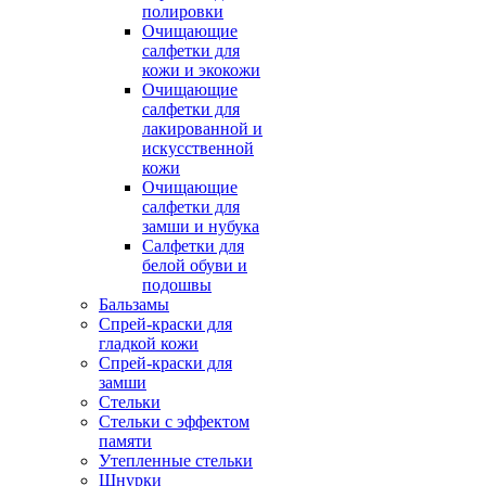
полировки
Очищающие
салфетки для
кожи и экокожи
Очищающие
салфетки для
лакированной и
искусственной
кожи
Очищающие
салфетки для
замши и нубука
Салфетки для
белой обуви и
подошвы
Бальзамы
Спрей-краски для
гладкой кожи
Спрей-краски для
замши
Стельки
Стельки с эффектом
памяти
Утепленные стельки
Шнурки