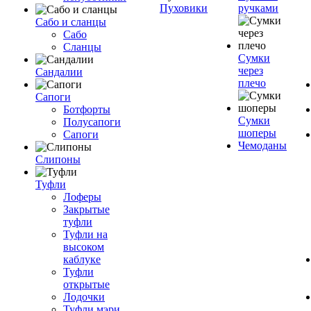
Пуховики
ручками
Сабо и сланцы
Сабо
Сланцы
Сумки
через
Сандалии
плечо
Сапоги
Ботфорты
Сумки
Полусапоги
шоперы
Сапоги
Чемоданы
Слипоны
Туфли
Лоферы
Закрытые
туфли
Туфли на
высоком
каблуке
Туфли
открытые
Лодочки
Туфли мэри