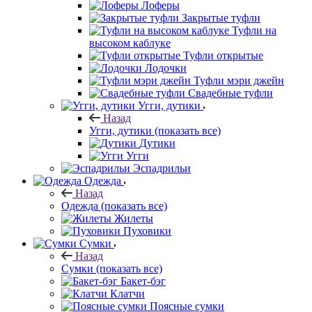
Лоферы
Закрытые туфли
Туфли на
высоком каблуке
Туфли открытые
Лодочки
Туфли мэри джейн
Свадебные туфли
Угги, дутики
Назад
Угги, дутики
(показать все)
Дутики
Угги
Эспадрильи
Одежда
Назад
Одежда
(показать все)
Жилеты
Пуховики
Сумки
Назад
Сумки
(показать все)
Бакет-бэг
Клатчи
Поясные сумки