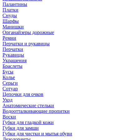
Палантины
Платки
Снуды
Шарфы
Манишки
Органайзеры дорожные
Ремни
Перчатки и рукавицы
Перчатки
Рукавицы
Украшения
Браслеты
Бусы
Колье
Серьги
Сотуар
Цепочки для очков
Уход
Анатомические стельки
Водоотталкивающие пропитки
Воски
Губки для гладкой кожи
Губки для замши
Губки для чистки и мытья обуви
Дезодоранты