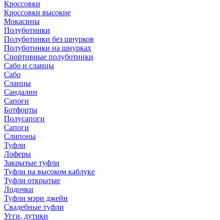
Кроссовки
Кроссовки высокие
Мокасины
Полуботинки
Полуботинки без шнурков
Полуботинки на шнурках
Спортивные полуботинки
Сабо и сланцы
Сабо
Сланцы
Сандалии
Сапоги
Ботфорты
Полусапоги
Сапоги
Слипоны
Туфли
Лоферы
Закрытые туфли
Туфли на высоком каблуке
Туфли открытые
Лодочки
Туфли мэри джейн
Свадебные туфли
Угги, дутики