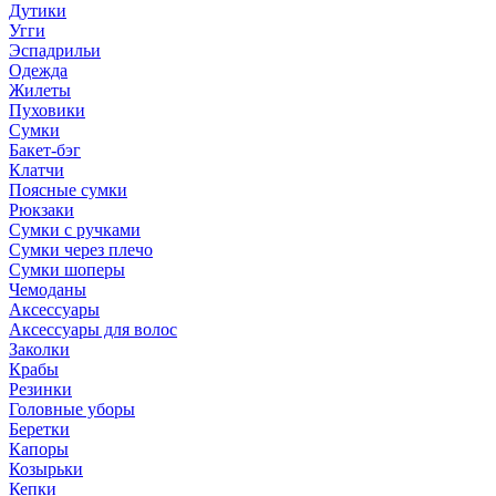
Дутики
Угги
Эспадрильи
Одежда
Жилеты
Пуховики
Сумки
Бакет-бэг
Клатчи
Поясные сумки
Рюкзаки
Сумки с ручками
Сумки через плечо
Сумки шоперы
Чемоданы
Аксессуары
Аксессуары для волос
Заколки
Крабы
Резинки
Головные уборы
Беретки
Капоры
Козырьки
Кепки