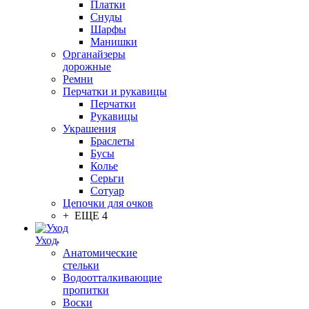
Платки
Снуды
Шарфы
Манишки
Органайзеры
дорожные
Ремни
Перчатки и рукавицы
Перчатки
Рукавицы
Украшения
Браслеты
Бусы
Колье
Серьги
Сотуар
Цепочки для очков
+ ЕЩЕ 4
Уход
Анатомические
стельки
Водоотталкивающие
пропитки
Воски