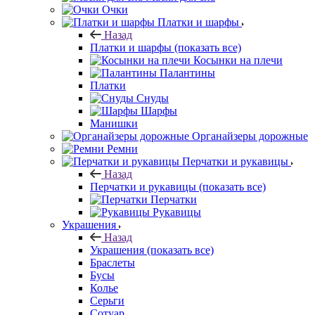
Очки
Платки и шарфы
Назад
Платки и шарфы
(показать все)
Косынки на плечи
Палантины
Платки
Снуды
Шарфы
Манишки
Органайзеры дорожные
Ремни
Перчатки и рукавицы
Назад
Перчатки и рукавицы
(показать все)
Перчатки
Рукавицы
Украшения
Назад
Украшения
(показать все)
Браслеты
Бусы
Колье
Серьги
Сотуар