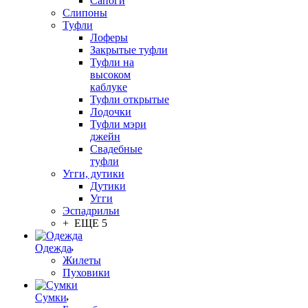
Сапоги
Слипоны
Туфли
Лоферы
Закрытые туфли
Туфли на
высоком
каблуке
Туфли открытые
Лодочки
Туфли мэри
джейн
Свадебные
туфли
Угги, дутики
Дутики
Угги
Эспадрильи
+ ЕЩЕ 5
Одежда
Жилеты
Пуховики
Сумки