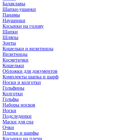
Балаклавы
Шапки-ушанки
Панамы
Наушники
Косынки на голову
Шапки
Шляпы
Зонты
Кошельки и визитницы
Визитницы
Косметички
Кошельки
Обложки для документов
Комплекты шапка и шарф
Носки и колготки
Гольфины
Колготки
Гольфы
Наборы носков
Носки
Подследники
Маски для сна
Очки
Платки и шарфы
Косынки на плечи