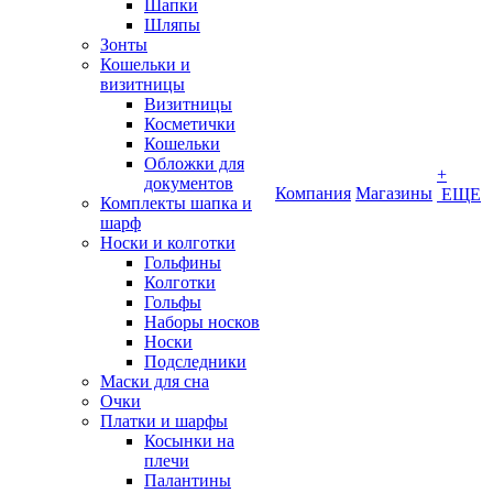
Шапки
Шляпы
Зонты
Кошельки и
визитницы
Визитницы
Косметички
Кошельки
Обложки для
+
документов
Компания
Магазины
ЕЩЕ
Комплекты шапка и
шарф
Носки и колготки
Гольфины
Колготки
Гольфы
Наборы носков
Носки
Подследники
Маски для сна
Очки
Платки и шарфы
Косынки на
плечи
Палантины