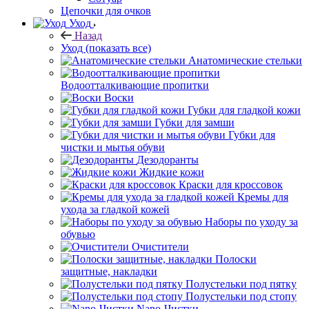
Цепочки для очков
Уход
Назад
Уход
(показать все)
Анатомические стельки
Водоотталкивающие пропитки
Воски
Губки для гладкой кожи
Губки для замши
Губки для
чистки и мытья обуви
Дезодоранты
Жидкие кожи
Краски для кроссовок
Кремы для
ухода за гладкой кожей
Наборы по уходу за
обувью
Очистители
Полоски
защитные, накладки
Полустельки под пятку
Полустельки под стопу
Nano-Чистки