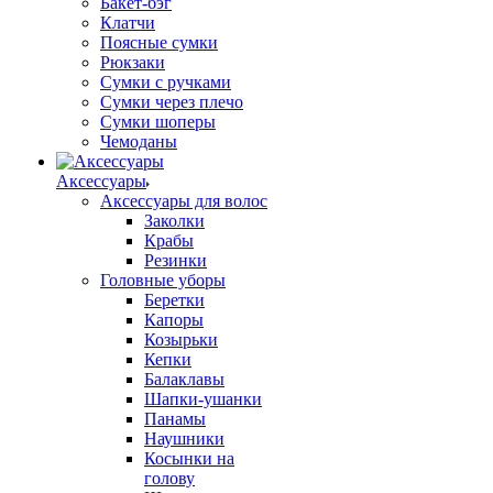
Бакет-бэг
Клатчи
Поясные сумки
Рюкзаки
Сумки с ручками
Сумки через плечо
Сумки шоперы
Чемоданы
Аксессуары
Аксессуары для волос
Заколки
Крабы
Резинки
Головные уборы
Беретки
Капоры
Козырьки
Кепки
Балаклавы
Шапки-ушанки
Панамы
Наушники
Косынки на
голову