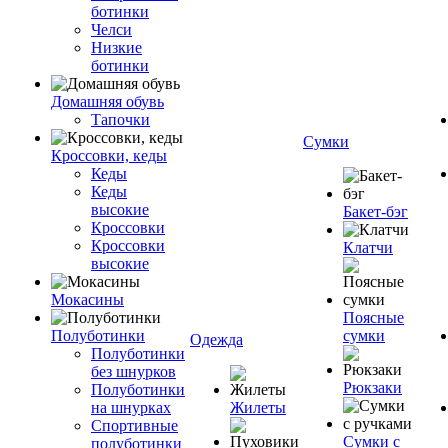
ботинки
Челси
Низкие
ботинки
Домашняя обувь
Тапочки
Сумки
Кроссовки, кеды
Кеды
Кеды
высокие
Бакет-бэг
Кроссовки
Кроссовки
Клатчи
высокие
Мокасины
Поясные
Полуботинки
сумки
Одежда
Полуботинки
без шнурков
Рюкзаки
Полуботинки
на шнурках
Жилеты
Спортивные
Сумки с
полуботинки