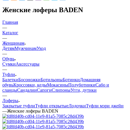
Женские лоферы BADEN
Главная
—
Каталог
—
Женщинам
Детям
Мужчинам
Уход
—
Обувь
Сумки
Аксессуары
—
Туфли
Балетки
Босоножки
Ботильоны
Ботинки
Домашняя
обувь
Кроссовки, кеды
Мокасины
Полуботинки
Сабо и
сланцы
Сандалии
Сапоги
Слипоны
Угги, дутики
—
Лоферы
Закрытые туфли
Туфли открытые
Лодочки
Туфли мэри джейн
—
Женские лоферы BADEN