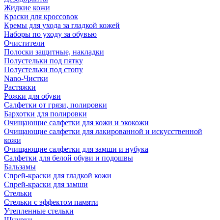
Жидкие кожи
Краски для кроссовок
Кремы для ухода за гладкой кожей
Наборы по уходу за обувью
Очистители
Полоски защитные, накладки
Полустельки под пятку
Полустельки под стопу
Nano-Чистки
Растяжки
Рожки для обуви
Салфетки от грязи, полировки
Бархотки для полировки
Очищающие салфетки для кожи и экокожи
Очищающие салфетки для лакированной и искусственной
кожи
Очищающие салфетки для замши и нубука
Салфетки для белой обуви и подошвы
Бальзамы
Спрей-краски для гладкой кожи
Спрей-краски для замши
Стельки
Стельки с эффектом памяти
Утепленные стельки
Шнурки