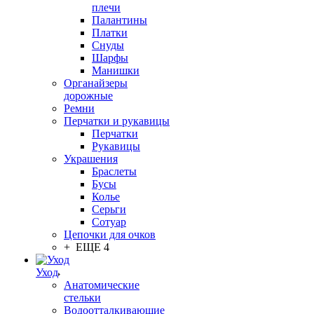
плечи
Палантины
Платки
Снуды
Шарфы
Манишки
Органайзеры
дорожные
Ремни
Перчатки и рукавицы
Перчатки
Рукавицы
Украшения
Браслеты
Бусы
Колье
Серьги
Сотуар
Цепочки для очков
+ ЕЩЕ 4
Уход
Анатомические
стельки
Водоотталкивающие