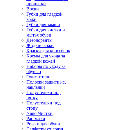
пропитки
Воски
Губки для гладкой
кожи
Губки для замши
Губки для чистки и
мытья обуви
Дезодоранты
Жидкие кожи
Краски для кроссовок
Кремы для ухода за
гладкой кожей
Наборы по уходу за
обувью
Очистители
Полоски защитные,
накладки
Полустельки под
пятку
Полустельки под
стопу
Nano-Чистки
Растяжки
Рожки для обуви
Салфетки от грязи,