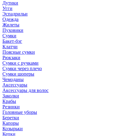
Дутики
Угги
Эспадрильи
Одежда
Жилеты
Пуховики
Сумки
Бакет-бэг
Клатчи
Поясные сумки
Рюкзаки
Сумки с ручками
Сумки через плечо
Сумки шоперы
Чемоданы
Аксессуары
Аксессуары для волос
Заколки
Крабы
Резинки
Головные уборы
Беретки
Капоры
Козырьки
Кепки