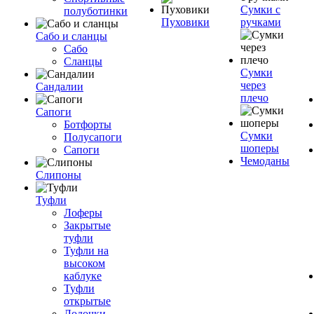
Сумки с
полуботинки
Пуховики
ручками
Сабо и сланцы
Сабо
Сланцы
Сумки
через
Сандалии
плечо
Сапоги
Ботфорты
Сумки
Полусапоги
шоперы
Сапоги
Чемоданы
Слипоны
Туфли
Лоферы
Закрытые
туфли
Туфли на
высоком
каблуке
Туфли
открытые
Лодочки