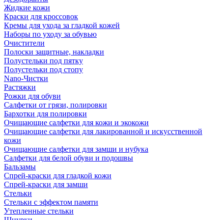
Жидкие кожи
Краски для кроссовок
Кремы для ухода за гладкой кожей
Наборы по уходу за обувью
Очистители
Полоски защитные, накладки
Полустельки под пятку
Полустельки под стопу
Nano-Чистки
Растяжки
Рожки для обуви
Салфетки от грязи, полировки
Бархотки для полировки
Очищающие салфетки для кожи и экокожи
Очищающие салфетки для лакированной и искусственной
кожи
Очищающие салфетки для замши и нубука
Салфетки для белой обуви и подошвы
Бальзамы
Спрей-краски для гладкой кожи
Спрей-краски для замши
Стельки
Стельки с эффектом памяти
Утепленные стельки
Шнурки