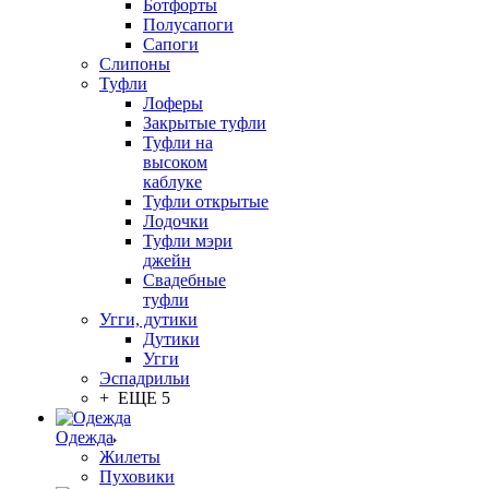
Ботфорты
Полусапоги
Сапоги
Слипоны
Туфли
Лоферы
Закрытые туфли
Туфли на
высоком
каблуке
Туфли открытые
Лодочки
Туфли мэри
джейн
Свадебные
туфли
Угги, дутики
Дутики
Угги
Эспадрильи
+ ЕЩЕ 5
Одежда
Жилеты
Пуховики