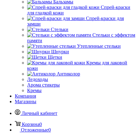
Спрей-краски
для гладкой кожи
Спрей-краски для
замши
Стельки
Стельки с эффектом
памяти
Утепленные стельки
Шнурки
Щетки
Кремы для лаковой
кожи
Антиколор
Ледоходы
Арома стикеры
Кремы
Компания
Магазины
Личный кабинет
Корзина
0
Отложенные
0
Контактная информация