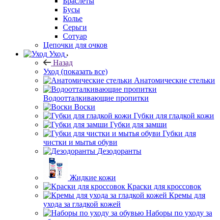
Бусы
Колье
Серьги
Сотуар
Цепочки для очков
Уход
Назад
Уход
(показать все)
Анатомические стельки
Водоотталкивающие пропитки
Воски
Губки для гладкой кожи
Губки для замши
Губки для
чистки и мытья обуви
Дезодоранты
Жидкие кожи
Краски для кроссовок
Кремы для
ухода за гладкой кожей
Наборы по уходу за
обувью