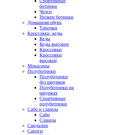
Спортивные
ботинки
Челси
Низкие ботинки
Домашняя обувь
Тапочки
Кроссовки, кеды
Кеды
Кеды высокие
Кроссовки
Кроссовки
высокие
Мокасины
Полуботинки
Полуботинки
без шнурков
Полуботинки на
шнурках
Спортивные
полуботинки
Сабо и сланцы
Сабо
Сланцы
Сандалии
Сапоги