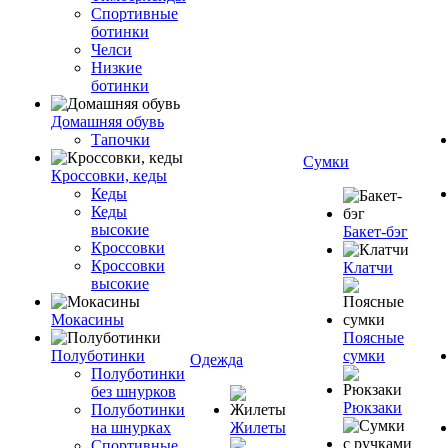
Спортивные
ботинки
Челси
Низкие
ботинки
Домашняя обувь
Тапочки
Сумки
Кроссовки, кеды
Кеды
Кеды
высокие
Бакет-бэг
Кроссовки
Кроссовки
Клатчи
высокие
Мокасины
Поясные
Полуботинки
сумки
Одежда
Полуботинки
без шнурков
Рюкзаки
Полуботинки
на шнурках
Жилеты
Спортивные