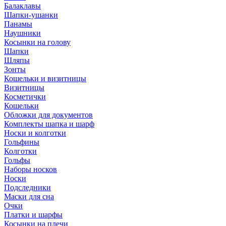
Балаклавы
Шапки-ушанки
Панамы
Наушники
Косынки на голову
Шапки
Шляпы
Зонты
Кошельки и визитницы
Визитницы
Косметички
Кошельки
Обложки для документов
Комплекты шапка и шарф
Носки и колготки
Гольфины
Колготки
Гольфы
Наборы носков
Носки
Подследники
Маски для сна
Очки
Платки и шарфы
Косынки на плечи