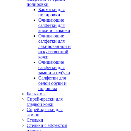
полировки
Бархотки для
полировки
Очищающие
салфетки для
кожи и экокожи
Очищающие
салфетки для
лакированной и
искусственной
кожи
Очищающие
салфетки для
замши и нубука
Салфетки для
белой обуви и
подошвы
Бальзамы
Спрей-краски для
гладкой кожи
Спрей-краски для
замши
Стельки
Стельки с эффектом
памяти