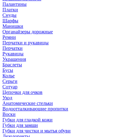
Палантины
Платки
Снуды
Шарфы
Манишки
Органайзеры дорожные
Ремни
Перчатки и рукавицы
Перчатки
Рукавицы
Украшения
Браслеты
Бусы
Колье
Серьги
Сотуар
Цепочки для очков
Уход
Анатомические стельки
Водоотталкивающие пропитки
Воски
Губки для гладкой кожи
Губки для замши
Губки для чистки и мытья обуви
Дезодоранты