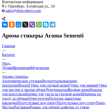
г. Оренбург, Алтайская ул., 10
sales@dom-obuvi.com
Арома стикеры Aroma Sementi
Главная
—
Каталог
—
Уход
Детям
Женщинам
Мужчинам
—
Арома стикеры
Анатомические стельки
Водоотталкивающие
пропитки
Воски
Губки для гладкой кожи
Губки для замши
Губки
для чистки и мытья обуви
Дезодоранты
Жидкие кожи
Краски
для кроссовок
Кремы для ухода за гладкой кожей
Наборы по
уходу за обувью
Очистители
Полоски защитные,
накладки
Полустельки под пятку
Полустельки под стопу
Nano-
Чистки
Растяжки
Рожки для обуви
Салфетки от грязи,
полировки
Бальзамы
Спрей-краски для гладкой кожи
Спрей-