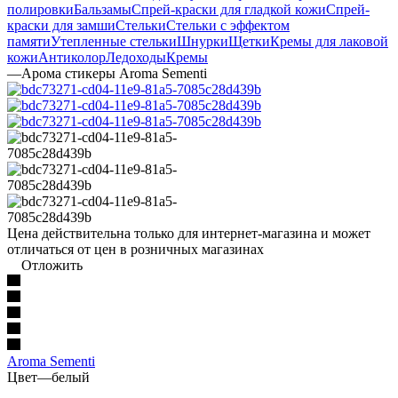
краски для замши
Стельки
Стельки с эффектом
памяти
Утепленные стельки
Шнурки
Щетки
Кремы для лаковой
кожи
Антиколор
Ледоходы
Кремы
—
Арома стикеры Aroma Sementi
Цена действительна только для интернет-магазина и может
отличаться от цен в розничных магазинах
Отложить
Aroma Sementi
Цвет
—
белый
белый