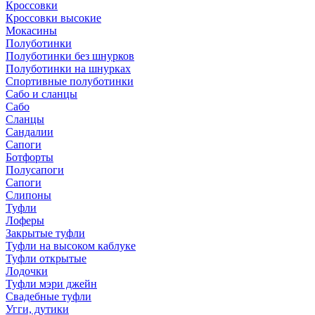
Кроссовки
Кроссовки высокие
Мокасины
Полуботинки
Полуботинки без шнурков
Полуботинки на шнурках
Спортивные полуботинки
Сабо и сланцы
Сабо
Сланцы
Сандалии
Сапоги
Ботфорты
Полусапоги
Сапоги
Слипоны
Туфли
Лоферы
Закрытые туфли
Туфли на высоком каблуке
Туфли открытые
Лодочки
Туфли мэри джейн
Свадебные туфли
Угги, дутики