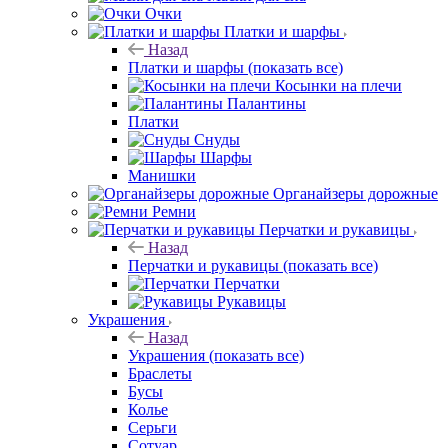
Очки
Платки и шарфы
Назад
Платки и шарфы
(показать все)
Косынки на плечи
Палантины
Платки
Снуды
Шарфы
Манишки
Органайзеры дорожные
Ремни
Перчатки и рукавицы
Назад
Перчатки и рукавицы
(показать все)
Перчатки
Рукавицы
Украшения
Назад
Украшения
(показать все)
Браслеты
Бусы
Колье
Серьги
Сотуар