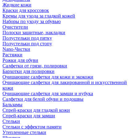
Жидкие кожи
Краски для кроссовок
Кремы для ухода за гладкой кожей
Наборы по уходу за обувью
Очистители
Полоски защитные, накладки
Полустельки под пятку
Полустельки под стопу
Nano-Чистки
Растяжки
Рожки для обуви
Салфетки от грязи, полировки
Бархотки для полировки
Очищающие салфетки для кожи и экокожи
Очищающие салфетки для лакированной и искусственной
кожи
Очищающие салфетки для замши и нубука
Салфетки для белой обуви и подошвы
Бальзамы
Спрей-краски для гладкой кожи
Спрей-краски для замши
Стельки
Стельки с эффектом памяти
Утепленные стельки
Шнурки