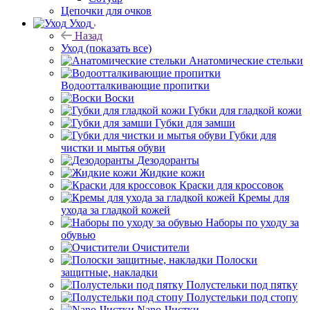
Цепочки для очков
Уход
Назад
Уход
(показать все)
Анатомические стельки
Водоотталкивающие пропитки
Воски
Губки для гладкой кожи
Губки для замши
Губки для
чистки и мытья обуви
Дезодоранты
Жидкие кожи
Краски для кроссовок
Кремы для
ухода за гладкой кожей
Наборы по уходу за
обувью
Очистители
Полоски
защитные, накладки
Полустельки под пятку
Полустельки под стопу
Nano-Чистки