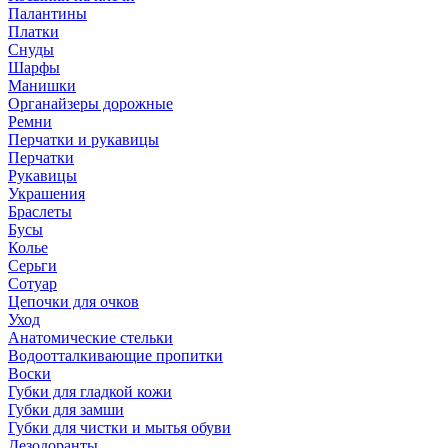
Палантины
Платки
Снуды
Шарфы
Манишки
Органайзеры дорожные
Ремни
Перчатки и рукавицы
Перчатки
Рукавицы
Украшения
Браслеты
Бусы
Колье
Серьги
Сотуар
Цепочки для очков
Уход
Анатомические стельки
Водоотталкивающие пропитки
Воски
Губки для гладкой кожи
Губки для замши
Губки для чистки и мытья обуви
Дезодоранты