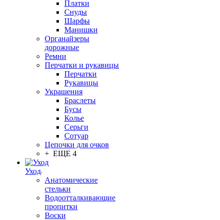
Платки
Снуды
Шарфы
Манишки
Органайзеры
дорожные
Ремни
Перчатки и рукавицы
Перчатки
Рукавицы
Украшения
Браслеты
Бусы
Колье
Серьги
Сотуар
Цепочки для очков
+ ЕЩЕ 4
Уход
Анатомические
стельки
Водоотталкивающие
пропитки
Воски