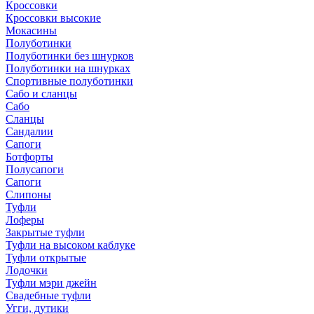
Кроссовки
Кроссовки высокие
Мокасины
Полуботинки
Полуботинки без шнурков
Полуботинки на шнурках
Спортивные полуботинки
Сабо и сланцы
Сабо
Сланцы
Сандалии
Сапоги
Ботфорты
Полусапоги
Сапоги
Слипоны
Туфли
Лоферы
Закрытые туфли
Туфли на высоком каблуке
Туфли открытые
Лодочки
Туфли мэри джейн
Свадебные туфли
Угги, дутики