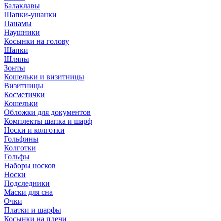
Балаклавы
Шапки-ушанки
Панамы
Наушники
Косынки на голову
Шапки
Шляпы
Зонты
Кошельки и визитницы
Визитницы
Косметички
Кошельки
Обложки для документов
Комплекты шапка и шарф
Носки и колготки
Гольфины
Колготки
Гольфы
Наборы носков
Носки
Подследники
Маски для сна
Очки
Платки и шарфы
Косынки на плечи