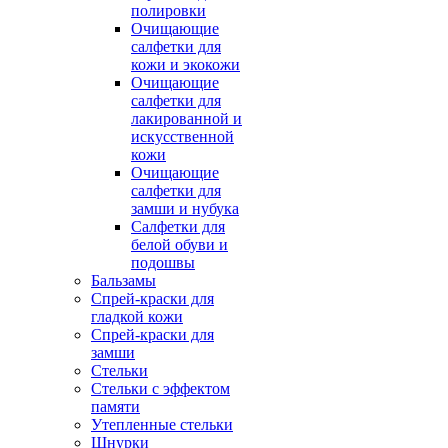
полировки
Очищающие
салфетки для
кожи и экокожи
Очищающие
салфетки для
лакированной и
искусственной
кожи
Очищающие
салфетки для
замши и нубука
Салфетки для
белой обуви и
подошвы
Бальзамы
Спрей-краски для
гладкой кожи
Спрей-краски для
замши
Стельки
Стельки с эффектом
памяти
Утепленные стельки
Шнурки