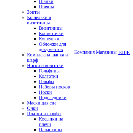
Шапки
Шляпы
Зонты
Кошельки и
визитницы
Визитницы
Косметички
Кошельки
Обложки для
+
документов
Компания
Магазины
ЕЩЕ
Комплекты шапка и
шарф
Носки и колготки
Гольфины
Колготки
Гольфы
Наборы носков
Носки
Подследники
Маски для сна
Очки
Платки и шарфы
Косынки на
плечи
Палантины