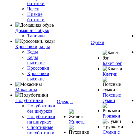
ботинки
Челси
Низкие
ботинки
Домашняя обувь
Тапочки
Сумки
Кроссовки, кеды
Кеды
Кеды
высокие
Бакет-бэг
Кроссовки
Кроссовки
Клатчи
высокие
Мокасины
Поясные
Полуботинки
сумки
Одежда
Полуботинки
без шнурков
Рюкзаки
Полуботинки
на шнурках
Жилеты
Спортивные
Сумки с
полуботинки