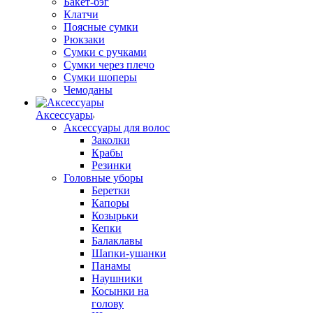
Бакет-бэг
Клатчи
Поясные сумки
Рюкзаки
Сумки с ручками
Сумки через плечо
Сумки шоперы
Чемоданы
Аксессуары
Аксессуары для волос
Заколки
Крабы
Резинки
Головные уборы
Беретки
Капоры
Козырьки
Кепки
Балаклавы
Шапки-ушанки
Панамы
Наушники
Косынки на
голову