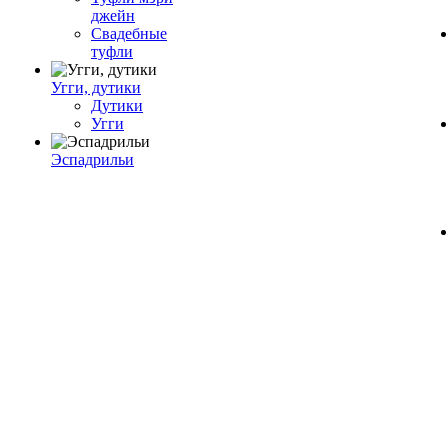
джейн
Свадебные
туфли
Угги, дутики
Дутики
Угги
Эспадрильи