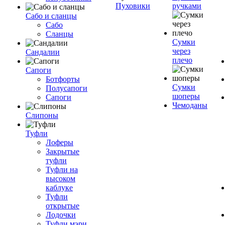
Пуховики
ручками
Сабо и сланцы
Сабо
Сланцы
Сумки
через
Сандалии
плечо
Сапоги
Ботфорты
Сумки
Полусапоги
шоперы
Сапоги
Чемоданы
Слипоны
Туфли
Лоферы
Закрытые
туфли
Туфли на
высоком
каблуке
Туфли
открытые
Лодочки
Туфли мэри