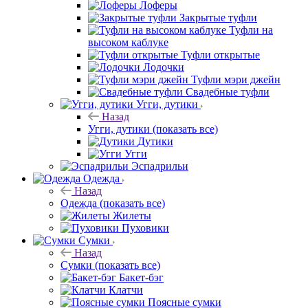
Лоферы
Закрытые туфли
Туфли на
высоком каблуке
Туфли открытые
Лодочки
Туфли мэри джейн
Свадебные туфли
Угги, дутики
Назад
Угги, дутики
(показать все)
Дутики
Угги
Эспадрильи
Одежда
Назад
Одежда
(показать все)
Жилеты
Пуховики
Сумки
Назад
Сумки
(показать все)
Бакет-бэг
Клатчи
Поясные сумки