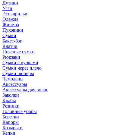
Дутики
Угги
Эспадрильи
Одежда
Жилеты
Пуховики
Сумки
Бакет-бэг
Клатчи
Поясные сумки
Рюкзаки
Сумки с ручками
Сумки через плечо
Сумки шоперы
Чемоданы
Аксессуары
Аксессуары для волос
Заколки
Крабы
Резинки
Головные уборы
Беретки
Капоры
Козырьки
Кепки