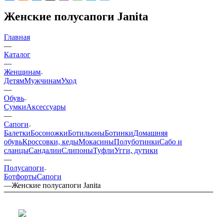
Женские полусапоги Janita
Главная
—
Каталог
—
Женщинам
Детям
Мужчинам
Уход
—
Обувь
Сумки
Аксессуары
—
Сапоги
Балетки
Босоножки
Ботильоны
Ботинки
Домашняя
обувь
Кроссовки, кеды
Мокасины
Полуботинки
Сабо и
сланцы
Сандалии
Слипоны
Туфли
Угги, дутики
—
Полусапоги
Ботфорты
Сапоги
—
Женские полусапоги Janita