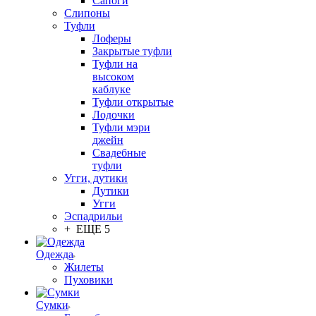
Сапоги
Слипоны
Туфли
Лоферы
Закрытые туфли
Туфли на
высоком
каблуке
Туфли открытые
Лодочки
Туфли мэри
джейн
Свадебные
туфли
Угги, дутики
Дутики
Угги
Эспадрильи
+ ЕЩЕ 5
Одежда
Жилеты
Пуховики
Сумки