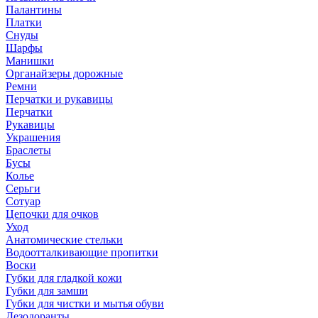
Палантины
Платки
Снуды
Шарфы
Манишки
Органайзеры дорожные
Ремни
Перчатки и рукавицы
Перчатки
Рукавицы
Украшения
Браслеты
Бусы
Колье
Серьги
Сотуар
Цепочки для очков
Уход
Анатомические стельки
Водоотталкивающие пропитки
Воски
Губки для гладкой кожи
Губки для замши
Губки для чистки и мытья обуви
Дезодоранты