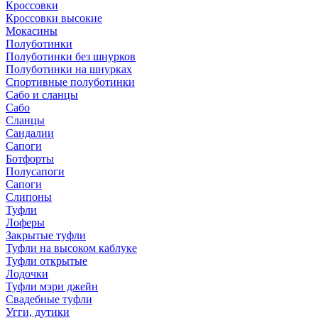
Кроссовки
Кроссовки высокие
Мокасины
Полуботинки
Полуботинки без шнурков
Полуботинки на шнурках
Спортивные полуботинки
Сабо и сланцы
Сабо
Сланцы
Сандалии
Сапоги
Ботфорты
Полусапоги
Сапоги
Слипоны
Туфли
Лоферы
Закрытые туфли
Туфли на высоком каблуке
Туфли открытые
Лодочки
Туфли мэри джейн
Свадебные туфли
Угги, дутики