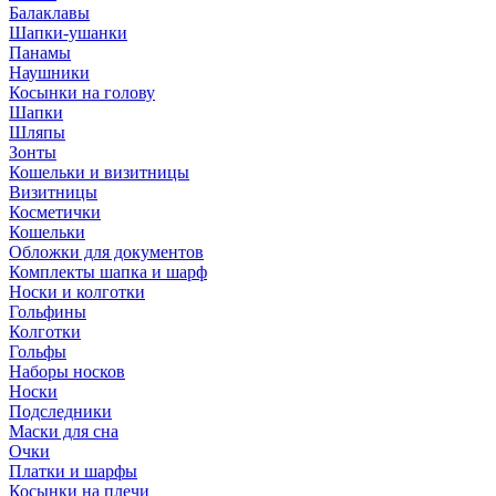
Балаклавы
Шапки-ушанки
Панамы
Наушники
Косынки на голову
Шапки
Шляпы
Зонты
Кошельки и визитницы
Визитницы
Косметички
Кошельки
Обложки для документов
Комплекты шапка и шарф
Носки и колготки
Гольфины
Колготки
Гольфы
Наборы носков
Носки
Подследники
Маски для сна
Очки
Платки и шарфы
Косынки на плечи