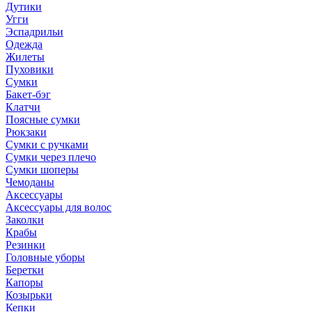
Дутики
Угги
Эспадрильи
Одежда
Жилеты
Пуховики
Сумки
Бакет-бэг
Клатчи
Поясные сумки
Рюкзаки
Сумки с ручками
Сумки через плечо
Сумки шоперы
Чемоданы
Аксессуары
Аксессуары для волос
Заколки
Крабы
Резинки
Головные уборы
Беретки
Капоры
Козырьки
Кепки