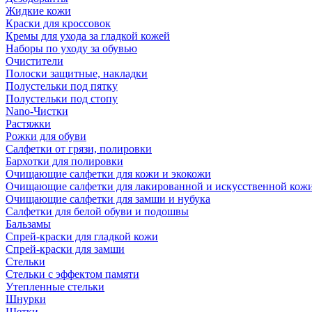
Жидкие кожи
Краски для кроссовок
Кремы для ухода за гладкой кожей
Наборы по уходу за обувью
Очистители
Полоски защитные, накладки
Полустельки под пятку
Полустельки под стопу
Nano-Чистки
Растяжки
Рожки для обуви
Салфетки от грязи, полировки
Бархотки для полировки
Очищающие салфетки для кожи и экокожи
Очищающие салфетки для лакированной и искусственной кож
Очищающие салфетки для замши и нубука
Салфетки для белой обуви и подошвы
Бальзамы
Спрей-краски для гладкой кожи
Спрей-краски для замши
Стельки
Стельки с эффектом памяти
Утепленные стельки
Шнурки
Щетки