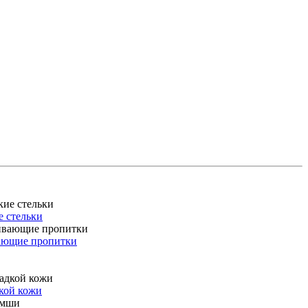
 стельки
ающие пропитки
дкой кожи