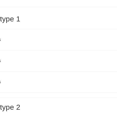
type 1
s
s
s
type 2