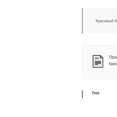
Красивый б
Прои
Крас
Text