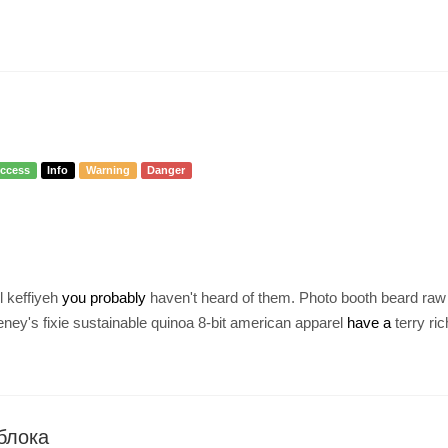
ccess
Info
Warning
Danger
l keffiyeh
you probably
haven't heard of them. Photo booth beard ra
ney's fixie sustainable quinoa 8-bit american apparel
have a
terry ri
блока