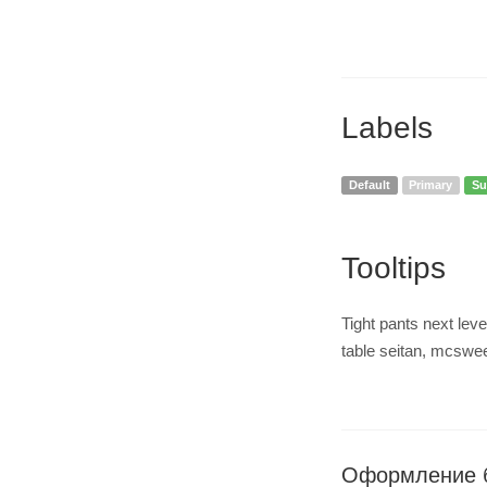
Labels
Default
Primary
Su
Tooltips
Tight pants next leve
table seitan, mcswee
Оформление 