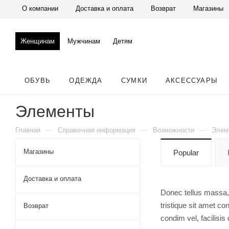
О компании
Доставка и оплата
Возврат
Магазины
Женщинам
Мужчинам
Детям
ОБУВЬ
ОДЕЖДА
СУМКИ
АКСЕССУАРЫ
Элементы
—
—
—
Главная
Справочная информация
Возможности
Элем
Магазины
Popular
Доставка и оплата
Donec tellus massa, t
tristique sit amet co
Возврат
condim vel, facilisis