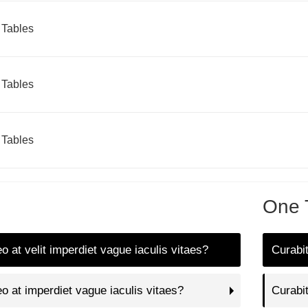
 Tables
 Tables
 Tables
One 
eo at velit imperdiet vague iaculis vitaes?
Curabit
eo at imperdiet vague iaculis vitaes?
Curabit