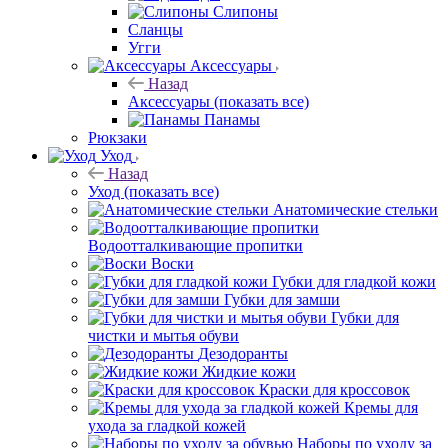
Слипоны
Сланцы
Угги
Аксессуары
Назад
Аксессуары
(показать все)
Панамы
Рюкзаки
Уход
Назад
Уход
(показать все)
Анатомические стельки
Водоотталкивающие пропитки
Воски
Губки для гладкой кожи
Губки для замши
Губки для
чистки и мытья обуви
Дезодоранты
Жидкие кожи
Краски для кроссовок
Кремы для
ухода за гладкой кожей
Наборы по уходу за