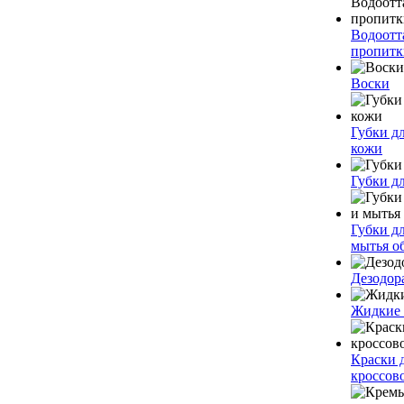
Водоот
пропитк
Воски
Губки дл
кожи
Губки д
Губки д
мытья о
Дезодор
Жидкие
Краски 
кроссов