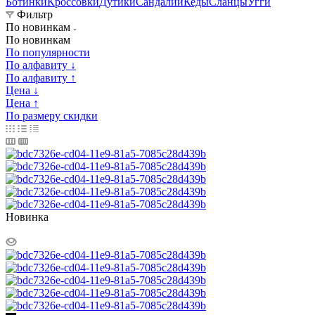
Ботинки
Кроссовки
Дутики
Сандалии
Кеды
Сланцы
Угги
Фильтр
По новинкам
По новинкам
По популярности
По алфавиту ↓
По алфавиту ↑
Цена ↓
Цена ↑
По размеру скидки
Новинка