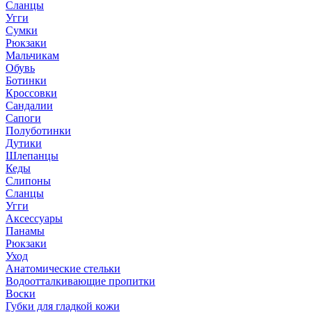
Сланцы
Угги
Сумки
Рюкзаки
Мальчикам
Обувь
Ботинки
Кроссовки
Сандалии
Сапоги
Полуботинки
Дутики
Шлепанцы
Кеды
Слипоны
Сланцы
Угги
Аксессуары
Панамы
Рюкзаки
Уход
Анатомические стельки
Водоотталкивающие пропитки
Воски
Губки для гладкой кожи