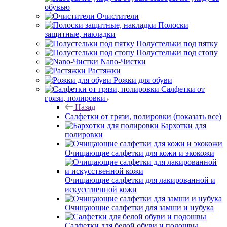
обувью
Очистители
Полоски
защитные, накладки
Полустельки под пятку
Полустельки под стопу
Nano-Чистки
Растяжки
Рожки для обуви
Салфетки от
грязи, полировки
Назад
Салфетки от грязи, полировки
(показать все)
Бархотки для
полировки
Очищающие салфетки для кожи и экокожи
Очищающие салфетки для лакированной и
искусственной кожи
Очищающие салфетки для замши и нубука
Салфетки для белой обуви и подошвы