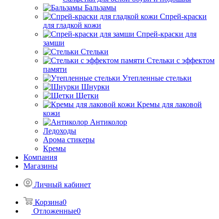
Бальзамы
Спрей-краски
для гладкой кожи
Спрей-краски для
замши
Стельки
Стельки с эффектом
памяти
Утепленные стельки
Шнурки
Щетки
Кремы для лаковой
кожи
Антиколор
Ледоходы
Арома стикеры
Кремы
Компания
Магазины
Личный кабинет
Корзина
0
Отложенные
0