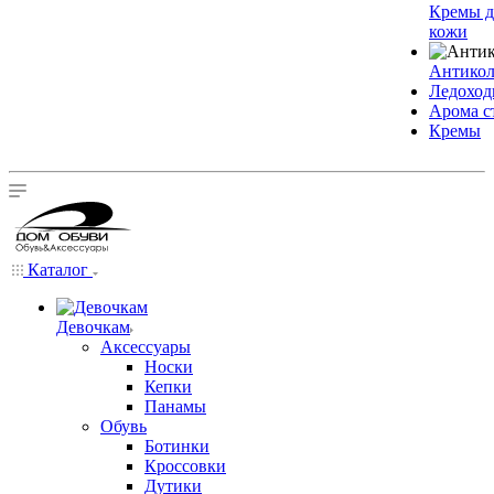
Кремы д
кожи
Антико
Ледохо
Арома с
Кремы
Каталог
Девочкам
Аксессуары
Носки
Кепки
Панамы
Обувь
Ботинки
Кроссовки
Дутики