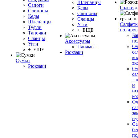
Шлепанцы
Сапоги
Рожки д
Кеды
Слипоны
Слипоны
Кеды
Сланцы
Шлепанцы
Салфетки
Угги
Туфли
полиров
+ ЕЩЕ
Тапочки
Ба
Сланцы
по
Аксессуары
Угги
О
Панамы
+ ЕЩЕ
са
Рюкзаки
ко
Сумки
эк
Рюкзаки
О
са
ла
и
ис
ко
О
са
за
ну
Са
бе
по