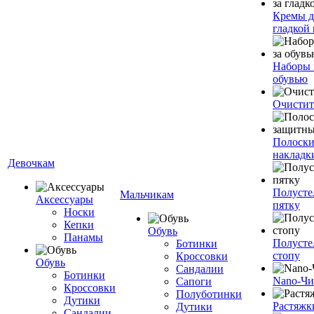
Кремы д
гладкой
Наборы 
обувью
Очистит
Полоски
накладк
Девочкам
Полусте
Мальчикам
Аксессуары
пятку
Носки
Кепки
Обувь
Панамы
Полусте
Ботинки
стопу
Кроссовки
Обувь
Сандалии
Ботинки
Nano-Чи
Сапоги
Кроссовки
Полуботинки
Дутики
Растяжк
Дутики
Сандалии