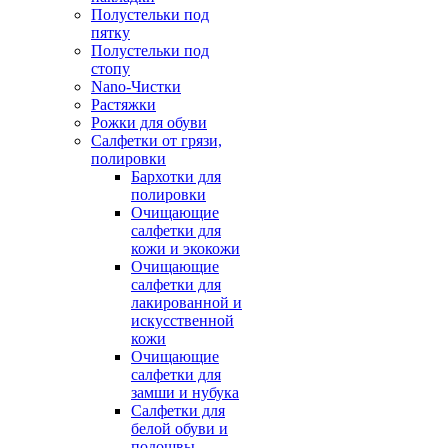
Полустельки под
пятку
Полустельки под
стопу
Nano-Чистки
Растяжки
Рожки для обуви
Салфетки от грязи,
полировки
Бархотки для
полировки
Очищающие
салфетки для
кожи и экокожи
Очищающие
салфетки для
лакированной и
искусственной
кожи
Очищающие
салфетки для
замши и нубука
Салфетки для
белой обуви и
подошвы