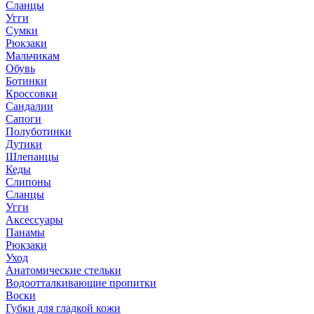
Сланцы
Угги
Сумки
Рюкзаки
Мальчикам
Обувь
Ботинки
Кроссовки
Сандалии
Сапоги
Полуботинки
Дутики
Шлепанцы
Кеды
Слипоны
Сланцы
Угги
Аксессуары
Панамы
Рюкзаки
Уход
Анатомические стельки
Водоотталкивающие пропитки
Воски
Губки для гладкой кожи