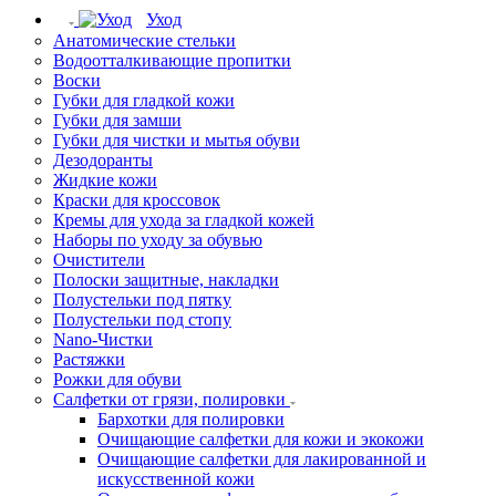
Уход
Анатомические стельки
Водоотталкивающие пропитки
Воски
Губки для гладкой кожи
Губки для замши
Губки для чистки и мытья обуви
Дезодоранты
Жидкие кожи
Краски для кроссовок
Кремы для ухода за гладкой кожей
Наборы по уходу за обувью
Очистители
Полоски защитные, накладки
Полустельки под пятку
Полустельки под стопу
Nano-Чистки
Растяжки
Рожки для обуви
Салфетки от грязи, полировки
Бархотки для полировки
Очищающие салфетки для кожи и экокожи
Очищающие салфетки для лакированной и
искусственной кожи