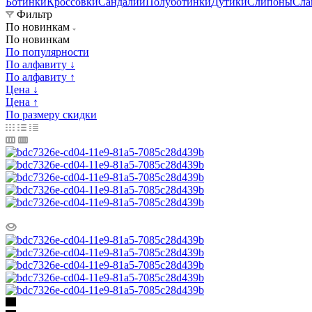
Ботинки
Кроссовки
Сандалии
Полуботинки
Дутики
Слипоны
Сла
Фильтр
По новинкам
По новинкам
По популярности
По алфавиту ↓
По алфавиту ↑
Цена ↓
Цена ↑
По размеру скидки