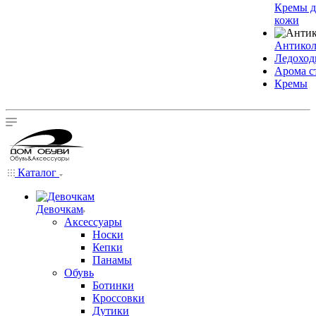
Кремы д
кожи
Антико
Ледохо
Арома с
Кремы
Каталог
Девочкам
Аксессуары
Носки
Кепки
Панамы
Обувь
Ботинки
Кроссовки
Дутики