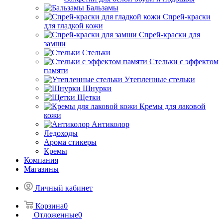
Бальзамы
Спрей-краски
для гладкой кожи
Спрей-краски для
замши
Стельки
Стельки с эффектом
памяти
Утепленные стельки
Шнурки
Щетки
Кремы для лаковой
кожи
Антиколор
Ледоходы
Арома стикеры
Кремы
Компания
Магазины
Личный кабинет
Корзина
0
Отложенные
0