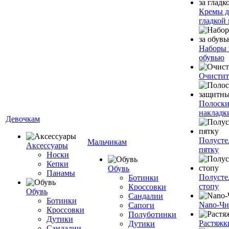
Кремы д
гладкой
Наборы 
обувью
Очистит
Полоски
накладк
Девочкам
Полусте
Мальчикам
Аксессуары
пятку
Носки
Кепки
Обувь
Панамы
Полусте
Ботинки
стопу
Кроссовки
Обувь
Сандалии
Ботинки
Nano-Чи
Сапоги
Кроссовки
Полуботинки
Дутики
Растяжк
Дутики
Сандалии