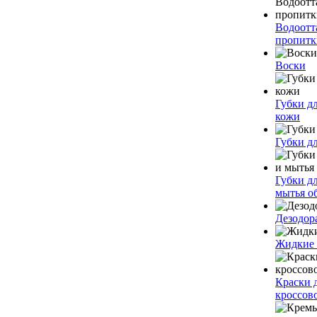
Водоот
пропитк
Воски
Губки дл
кожи
Губки д
Губки д
мытья о
Дезодор
Жидкие
Краски 
кроссов