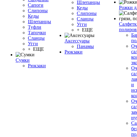
Шлепанцы
Сапоги
Рожки д
Кеды
Слипоны
Слипоны
Кеды
Сланцы
Шлепанцы
Салфетки
Угги
Туфли
полиров
+ ЕЩЕ
Тапочки
Ба
Сланцы
по
Аксессуары
Угги
О
Панамы
+ ЕЩЕ
са
Рюкзаки
ко
Сумки
эк
Рюкзаки
О
са
ла
и
ис
ко
О
са
за
ну
Са
бе
по