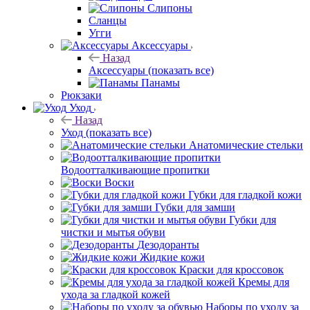
Слипоны
Сланцы
Угги
Аксессуары
Назад
Аксессуары
(показать все)
Панамы
Рюкзаки
Уход
Назад
Уход
(показать все)
Анатомические стельки
Водоотталкивающие пропитки
Воски
Губки для гладкой кожи
Губки для замши
Губки для
чистки и мытья обуви
Дезодоранты
Жидкие кожи
Краски для кроссовок
Кремы для
ухода за гладкой кожей
Наборы по уходу за