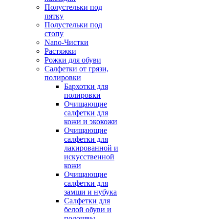
Полустельки под
пятку
Полустельки под
стопу
Nano-Чистки
Растяжки
Рожки для обуви
Салфетки от грязи,
полировки
Бархотки для
полировки
Очищающие
салфетки для
кожи и экокожи
Очищающие
салфетки для
лакированной и
искусственной
кожи
Очищающие
салфетки для
замши и нубука
Салфетки для
белой обуви и
подошвы