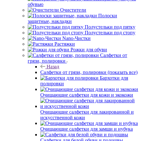
обувью
Очистители
Полоски
защитные, накладки
Полустельки под пятку
Полустельки под стопу
Nano-Чистки
Растяжки
Рожки для обуви
Салфетки от
грязи, полировки
Назад
Салфетки от грязи, полировки
(показать все)
Бархотки для
полировки
Очищающие салфетки для кожи и экокожи
Очищающие салфетки для лакированной и
искусственной кожи
Очищающие салфетки для замши и нубука
Салфетки для белой обуви и подошвы