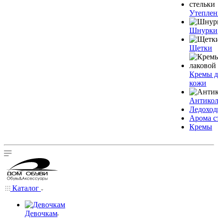
Утеплен
Шнурки
Щетки
Кремы д
кожи
Антико
Ледохо
Арома с
Кремы
Каталог
Девочкам