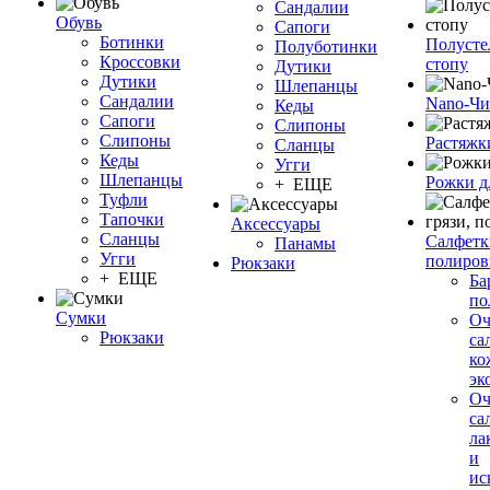
Сандалии
Обувь
Сапоги
Ботинки
Полусте
Полуботинки
Кроссовки
стопу
Дутики
Дутики
Шлепанцы
Сандалии
Nano-Чи
Кеды
Сапоги
Слипоны
Слипоны
Растяжк
Сланцы
Кеды
Угги
Шлепанцы
Рожки д
+ ЕЩЕ
Туфли
Тапочки
Аксессуары
Сланцы
Салфетки
Панамы
Угги
полиров
Рюкзаки
+ ЕЩЕ
Ба
по
Сумки
О
Рюкзаки
са
ко
эк
О
са
ла
и
ис