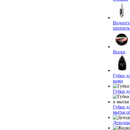
Водоот
пропитк
Воски
Губки дл
кожи
Губки д
Губки д
мытья о
Дезодор