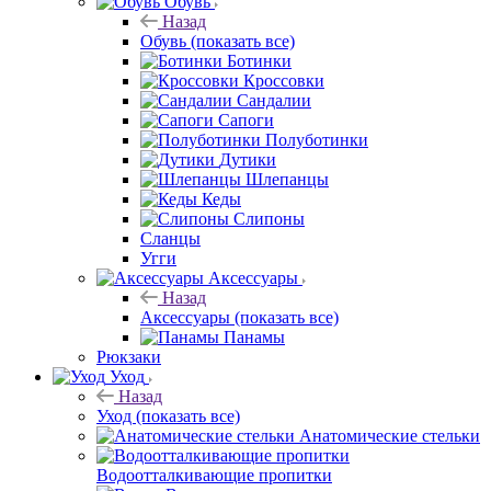
Обувь
Назад
Обувь
(показать все)
Ботинки
Кроссовки
Сандалии
Сапоги
Полуботинки
Дутики
Шлепанцы
Кеды
Слипоны
Сланцы
Угги
Аксессуары
Назад
Аксессуары
(показать все)
Панамы
Рюкзаки
Уход
Назад
Уход
(показать все)
Анатомические стельки
Водоотталкивающие пропитки