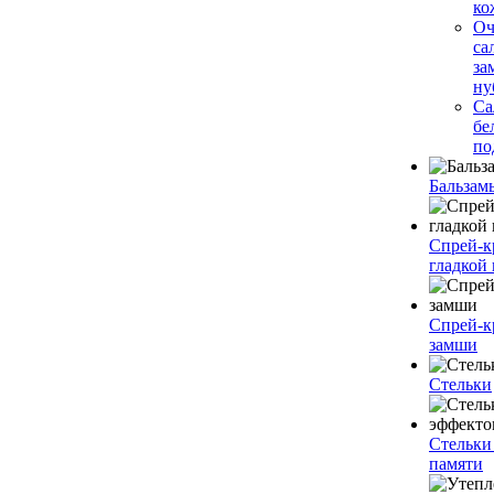
ко
О
са
за
ну
Са
бе
по
Бальзам
Спрей-к
гладкой
Спрей-к
замши
Стельки
Стельки
памяти