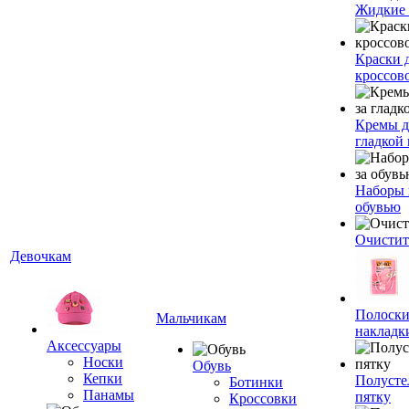
Жидкие
Краски 
кроссов
Кремы д
гладкой
Наборы 
обувью
Очистит
Девочкам
Полоски
Мальчикам
накладк
Аксессуары
Носки
Обувь
Кепки
Полусте
Ботинки
Панамы
пятку
Кроссовки