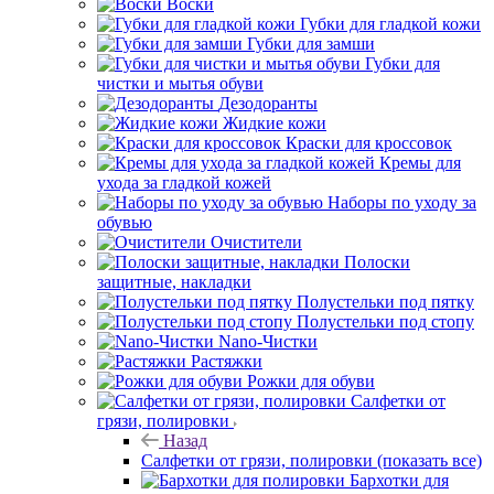
Воски
Губки для гладкой кожи
Губки для замши
Губки для
чистки и мытья обуви
Дезодоранты
Жидкие кожи
Краски для кроссовок
Кремы для
ухода за гладкой кожей
Наборы по уходу за
обувью
Очистители
Полоски
защитные, накладки
Полустельки под пятку
Полустельки под стопу
Nano-Чистки
Растяжки
Рожки для обуви
Салфетки от
грязи, полировки
Назад
Салфетки от грязи, полировки
(показать все)
Бархотки для