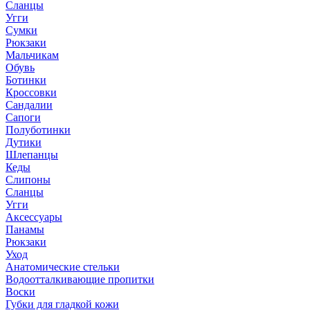
Сланцы
Угги
Сумки
Рюкзаки
Мальчикам
Обувь
Ботинки
Кроссовки
Сандалии
Сапоги
Полуботинки
Дутики
Шлепанцы
Кеды
Слипоны
Сланцы
Угги
Аксессуары
Панамы
Рюкзаки
Уход
Анатомические стельки
Водоотталкивающие пропитки
Воски
Губки для гладкой кожи