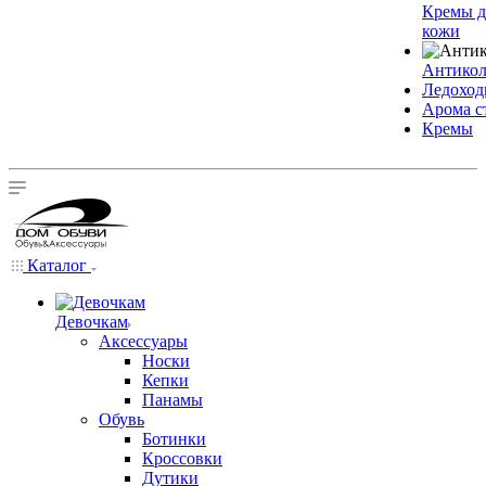
Кремы д
кожи
Антико
Ледохо
Арома с
Кремы
Каталог
Девочкам
Аксессуары
Носки
Кепки
Панамы
Обувь
Ботинки
Кроссовки
Дутики