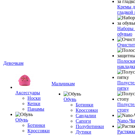
Кремы д
гладкой
Наборы 
обувью
Очистит
Полоски
Девочкам
накладк
Полусте
Мальчикам
пятку
Аксессуары
Носки
Обувь
Кепки
Полусте
Ботинки
Панамы
стопу
Кроссовки
Сандалии
Обувь
Nano-Чи
Сапоги
Ботинки
Полуботинки
Кроссовки
Растяжк
Дутики