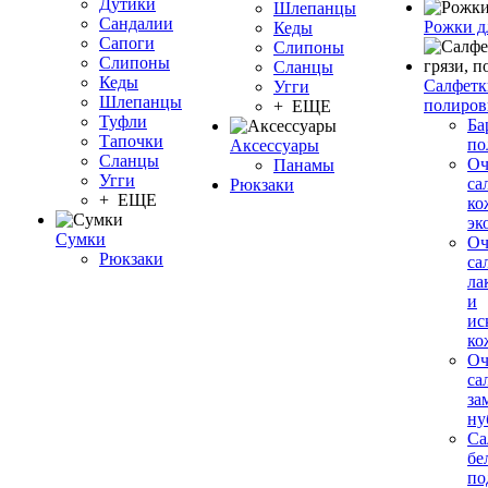
Дутики
Шлепанцы
Сандалии
Рожки д
Кеды
Сапоги
Слипоны
Слипоны
Сланцы
Кеды
Салфетки
Угги
Шлепанцы
полиров
+ ЕЩЕ
Туфли
Ба
Тапочки
по
Аксессуары
Сланцы
О
Панамы
Угги
са
Рюкзаки
+ ЕЩЕ
ко
эк
Сумки
О
Рюкзаки
са
ла
и
ис
ко
О
са
за
ну
Са
бе
по