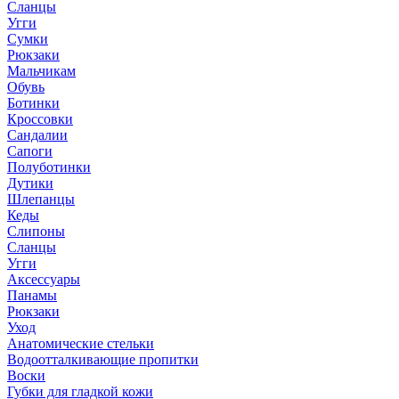
Сланцы
Угги
Сумки
Рюкзаки
Мальчикам
Обувь
Ботинки
Кроссовки
Сандалии
Сапоги
Полуботинки
Дутики
Шлепанцы
Кеды
Слипоны
Сланцы
Угги
Аксессуары
Панамы
Рюкзаки
Уход
Анатомические стельки
Водоотталкивающие пропитки
Воски
Губки для гладкой кожи