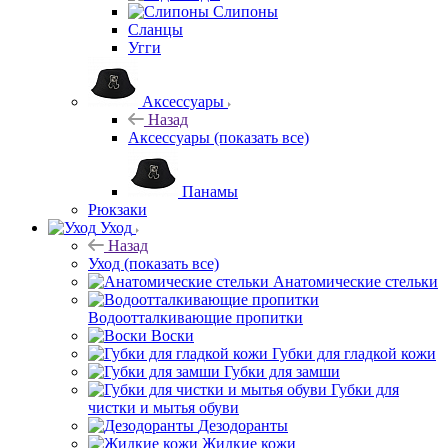
Слипоны
Сланцы
Угги
Аксессуары
Назад
Аксессуары
(показать все)
Панамы
Рюкзаки
Уход
Назад
Уход
(показать все)
Анатомические стельки
Водоотталкивающие пропитки
Воски
Губки для гладкой кожи
Губки для замши
Губки для
чистки и мытья обуви
Дезодоранты
Жидкие кожи