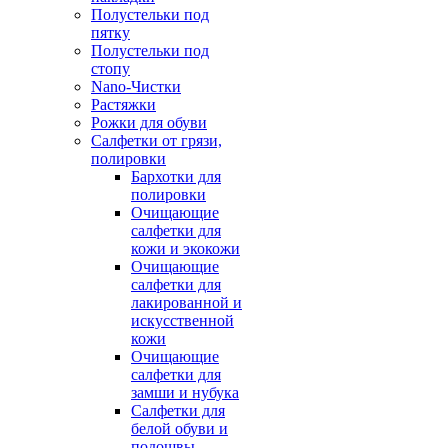
Полустельки под
пятку
Полустельки под
стопу
Nano-Чистки
Растяжки
Рожки для обуви
Салфетки от грязи,
полировки
Бархотки для
полировки
Очищающие
салфетки для
кожи и экокожи
Очищающие
салфетки для
лакированной и
искусственной
кожи
Очищающие
салфетки для
замши и нубука
Салфетки для
белой обуви и
подошвы