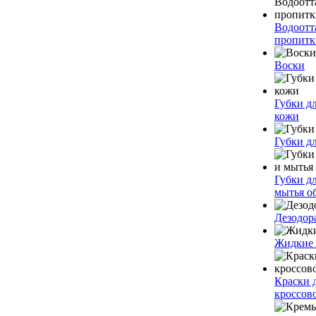
Водоот
пропитк
Воски
Губки дл
кожи
Губки д
Губки д
мытья о
Дезодор
Жидкие
Краски 
кроссов