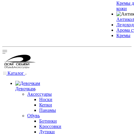
Кремы д
кожи
Антико
Ледохо
Арома с
Кремы
Каталог
Девочкам
Аксессуары
Носки
Кепки
Панамы
Обувь
Ботинки
Кроссовки
Дутики