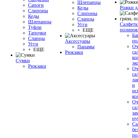
Шлепанцы
Сапоги
Рожки д
Кеды
Слипоны
Слипоны
Кеды
Сланцы
Шлепанцы
Салфетки
Угги
Туфли
полиров
+ ЕЩЕ
Тапочки
Ба
Сланцы
по
Аксессуары
Угги
О
Панамы
+ ЕЩЕ
са
Рюкзаки
ко
Сумки
эк
Рюкзаки
О
са
ла
и
ис
ко
О
са
за
ну
Са
бе
по