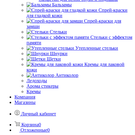
Бальзамы
Спрей-краски
для гладкой кожи
Спрей-краски для
замши
Стельки
Стельки с эффектом
памяти
Утепленные стельки
Шнурки
Щетки
Кремы для лаковой
кожи
Антиколор
Ледоходы
Арома стикеры
Кремы
Компания
Магазины
Личный кабинет
Корзина
0
Отложенные
0