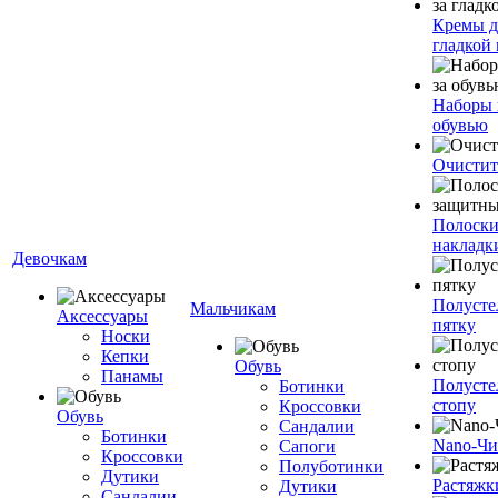
Кремы д
гладкой
Наборы 
обувью
Очистит
Полоски
накладк
Девочкам
Полусте
Мальчикам
Аксессуары
пятку
Носки
Кепки
Обувь
Панамы
Полусте
Ботинки
стопу
Кроссовки
Обувь
Сандалии
Ботинки
Nano-Чи
Сапоги
Кроссовки
Полуботинки
Дутики
Растяжк
Дутики
Сандалии