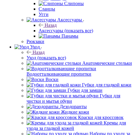
Слипоны
Сланцы
Угги
Аксессуары
Назад
Аксессуары
(показать все)
Панамы
Рюкзаки
Уход
Назад
Уход
(показать все)
Анатомические стельки
Водоотталкивающие пропитки
Воски
Губки для гладкой кожи
Губки для замши
Губки для
чистки и мытья обуви
Дезодоранты
Жидкие кожи
Краски для кроссовок
Кремы для
ухода за гладкой кожей
Наборы по уходу за