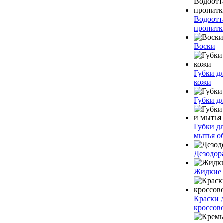
Водоот
пропитк
Воски
Губки дл
кожи
Губки д
Губки д
мытья о
Дезодор
Жидкие
Краски 
кроссов