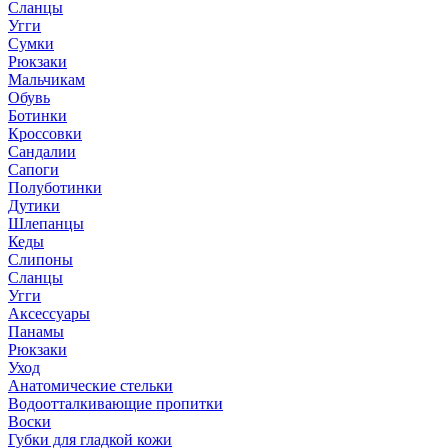
Сланцы
Угги
Сумки
Рюкзаки
Мальчикам
Обувь
Ботинки
Кроссовки
Сандалии
Сапоги
Полуботинки
Дутики
Шлепанцы
Кеды
Слипоны
Сланцы
Угги
Аксессуары
Панамы
Рюкзаки
Уход
Анатомические стельки
Водоотталкивающие пропитки
Воски
Губки для гладкой кожи