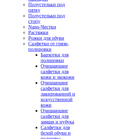
Полустельки под
пятку
Полустельки под
стопу
Nano-Чистки
Растяжки
Рожки для обуви
Салфетки от грязи,
полировки
Бархотки для
полировки
Очищающие
салфетки для
кожи и экокожи
Очищающие
салфетки для
лакированной и
искусственной
кожи
Очищающие
салфетки для
замши и нубука
Салфетки для
белой обуви и
подошвы