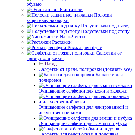
обувью
Очистители
Полоски
защитные, накладки
Полустельки под пятку
Полустельки под стопу
Nano-Чистки
Растяжки
Рожки для обуви
Салфетки от
грязи, полировки
Назад
Салфетки от грязи, полировки
(показать все)
Бархотки для
полировки
Очищающие салфетки для кожи и экокожи
Очищающие салфетки для лакированной и
искусственной кожи
Очищающие салфетки для замши и нубука
Салфетки для белой обуви и подошвы