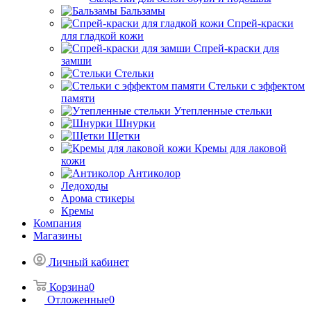
Бальзамы
Спрей-краски
для гладкой кожи
Спрей-краски для
замши
Стельки
Стельки с эффектом
памяти
Утепленные стельки
Шнурки
Щетки
Кремы для лаковой
кожи
Антиколор
Ледоходы
Арома стикеры
Кремы
Компания
Магазины
Личный кабинет
Корзина
0
Отложенные
0