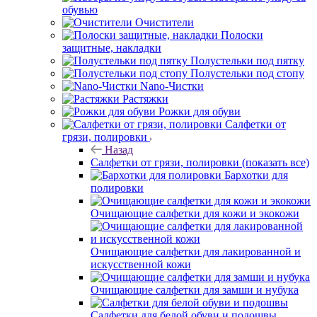
обувью
Очистители
Полоски
защитные, накладки
Полустельки под пятку
Полустельки под стопу
Nano-Чистки
Растяжки
Рожки для обуви
Салфетки от
грязи, полировки
Назад
Салфетки от грязи, полировки
(показать все)
Бархотки для
полировки
Очищающие салфетки для кожи и экокожи
Очищающие салфетки для лакированной и
искусственной кожи
Очищающие салфетки для замши и нубука
Салфетки для белой обуви и подошвы