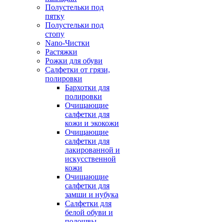
Полустельки под
пятку
Полустельки под
стопу
Nano-Чистки
Растяжки
Рожки для обуви
Салфетки от грязи,
полировки
Бархотки для
полировки
Очищающие
салфетки для
кожи и экокожи
Очищающие
салфетки для
лакированной и
искусственной
кожи
Очищающие
салфетки для
замши и нубука
Салфетки для
белой обуви и
подошвы