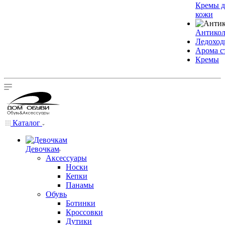
Кремы д
кожи
Антико
Ледохо
Арома с
Кремы
Каталог
Девочкам
Аксессуары
Носки
Кепки
Панамы
Обувь
Ботинки
Кроссовки
Дутики