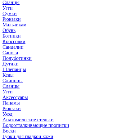
Сланцы
Угги
Сумки
Рюкзаки
Мальчикам
Обувь
Ботинки
Кроссовки
Сандалии
Сапоги
Полуботинки
Дутики
Шлепанцы
Кеды
Слипоны
Сланцы
Угги
Аксессуары
Панамы
Рюкзаки
Уход
Анатомические стельки
Водоотталкивающие пропитки
Воски
Губки для гладкой кожи