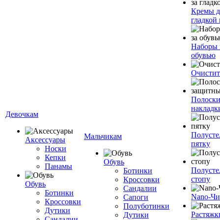
Кремы д
гладкой
Наборы 
обувью
Очистит
Полоски
накладк
Девочкам
Полусте
Мальчикам
Аксессуары
пятку
Носки
Кепки
Обувь
Панамы
Полусте
Ботинки
стопу
Кроссовки
Обувь
Сандалии
Ботинки
Nano-Чи
Сапоги
Кроссовки
Полуботинки
Дутики
Растяжк
Дутики
Сандалии