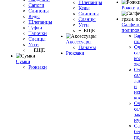
Шлепанцы
Сапоги
Рожки д
Кеды
Слипоны
Слипоны
Кеды
Сланцы
Шлепанцы
Салфетки
Угги
Туфли
полиров
+ ЕЩЕ
Тапочки
Ба
Сланцы
по
Аксессуары
Угги
О
Панамы
+ ЕЩЕ
са
Рюкзаки
ко
Сумки
эк
Рюкзаки
О
са
ла
и
ис
ко
О
са
за
ну
Са
бе
по