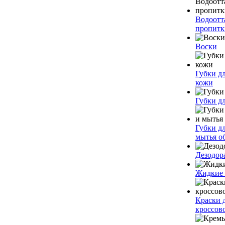
Водоот
пропитк
Воски
Губки дл
кожи
Губки д
Губки д
мытья о
Дезодор
Жидкие
Краски 
кроссов