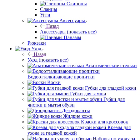
Слипоны
Сланцы
Угги
Аксессуары
Назад
Аксессуары
(показать все)
Панамы
Рюкзаки
Уход
Назад
Уход
(показать все)
Анатомические стельки
Водоотталкивающие пропитки
Воски
Губки для гладкой кожи
Губки для замши
Губки для
чистки и мытья обуви
Дезодоранты
Жидкие кожи
Краски для кроссовок
Кремы для
ухода за гладкой кожей
Наборы по уходу за