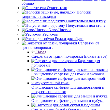
обувью
Очистители
Полоски
защитные, накладки
Полустельки под пятку
Полустельки под стопу
Nano-Чистки
Растяжки
Рожки для обуви
Салфетки от
грязи, полировки
Назад
Салфетки от грязи, полировки
(показать все)
Бархотки для
полировки
Очищающие салфетки для кожи и экокожи
Очищающие салфетки для лакированной и
искусственной кожи
Очищающие салфетки для замши и нубука
Салфетки для белой обуви и подошвы