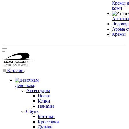
Кремы д
кожи
Антико
Ледохо
Арома с
Кремы
Каталог
Девочкам
Аксессуары
Носки
Кепки
Панамы
Обувь
Ботинки
Кроссовки
Дутики