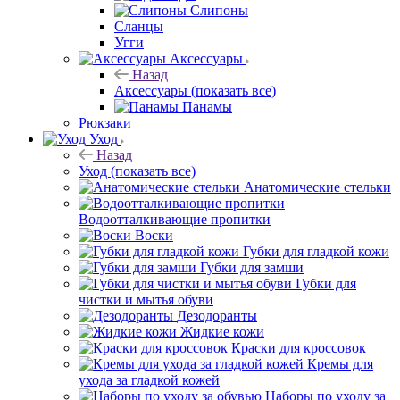
Слипоны
Сланцы
Угги
Аксессуары
Назад
Аксессуары
(показать все)
Панамы
Рюкзаки
Уход
Назад
Уход
(показать все)
Анатомические стельки
Водоотталкивающие пропитки
Воски
Губки для гладкой кожи
Губки для замши
Губки для
чистки и мытья обуви
Дезодоранты
Жидкие кожи
Краски для кроссовок
Кремы для
ухода за гладкой кожей
Наборы по уходу за