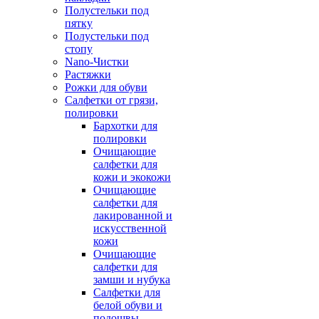
Полустельки под
пятку
Полустельки под
стопу
Nano-Чистки
Растяжки
Рожки для обуви
Салфетки от грязи,
полировки
Бархотки для
полировки
Очищающие
салфетки для
кожи и экокожи
Очищающие
салфетки для
лакированной и
искусственной
кожи
Очищающие
салфетки для
замши и нубука
Салфетки для
белой обуви и
подошвы