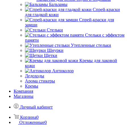
Бальзамы
Спрей-краски
для гладкой кожи
Спрей-краски для
замши
Стельки
Стельки с эффектом
памяти
Утепленные стельки
Шнурки
Щетки
Кремы для лаковой
кожи
Антиколор
Ледоходы
Арома стикеры
Кремы
Компания
Магазины
Личный кабинет
Корзина
0
Отложенные
0