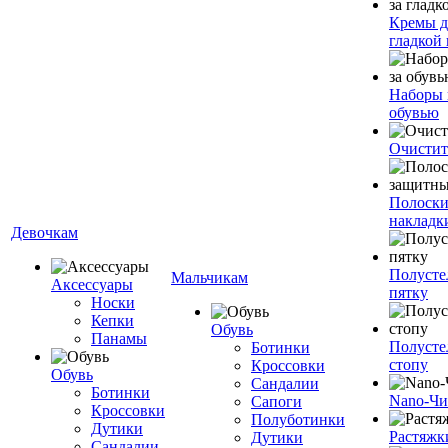
Кремы д
гладкой
Наборы 
обувью
Очистит
Полоски
накладк
Девочкам
Полусте
Мальчикам
Аксессуары
пятку
Носки
Кепки
Обувь
Панамы
Полусте
Ботинки
стопу
Кроссовки
Обувь
Сандалии
Ботинки
Nano-Чи
Сапоги
Кроссовки
Полуботинки
Дутики
Растяжк
Дутики
Сандалии