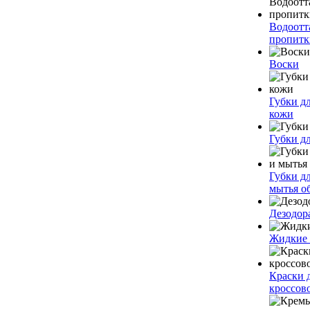
Водоот
пропитк
Воски
Губки дл
кожи
Губки д
Губки д
мытья о
Дезодор
Жидкие
Краски 
кроссов