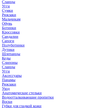
Сланцы
Угги
Сумки
Рюкзаки
Мальчикам
Обувь
Ботинки
Кроссовки
Сандалии
Сапоги
Полуботинки
Дутики
Шлепанцы
Кеды
Слипоны
Сланцы
Угги
Аксессуары
Панамы
Рюкзаки
Уход
Анатомические стельки
Водоотталкивающие пропитки
Воски
Губки для гладкой кожи