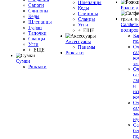
Шлепанцы
Сапоги
Рожки д
Кеды
Слипоны
Слипоны
Кеды
Сланцы
Шлепанцы
Салфетки
Угги
Туфли
полиров
+ ЕЩЕ
Тапочки
Ба
Сланцы
по
Аксессуары
Угги
О
Панамы
+ ЕЩЕ
са
Рюкзаки
ко
Сумки
эк
Рюкзаки
О
са
ла
и
ис
ко
О
са
за
ну
Са
бе
по